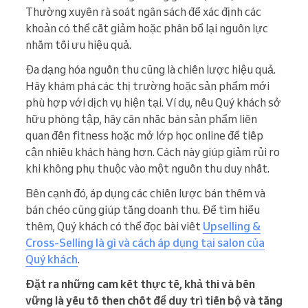
Thường xuyên rà soát ngân sách để xác định các
khoản có thể cắt giảm hoặc phân bổ lại nguồn lực
nhằm tối ưu hiệu quả.
Đa dạng hóa nguồn thu cũng là chiến lược hiệu quả.
Hãy khám phá các thị trường hoặc sản phẩm mới
phù hợp với dịch vụ hiện tại. Ví dụ, nếu Quý khách sở
hữu phòng tập, hãy cân nhắc bán sản phẩm liên
quan đến fitness hoặc mở lớp học online để tiếp
cận nhiều khách hàng hơn. Cách này giúp giảm rủi ro
khi không phụ thuộc vào một nguồn thu duy nhất.
Bên cạnh đó, áp dụng các chiến lược bán thêm và
bán chéo cũng giúp tăng doanh thu. Để tìm hiểu
thêm, Quý khách có thể đọc bài viết
Upselling &
Cross-Selling là gì và cách áp dụng tại salon của
Quý khách
.
Đặt ra những cam kết thực tế, khả thi và bền
vững là yếu tố then chốt để duy trì tiến bộ và tăng