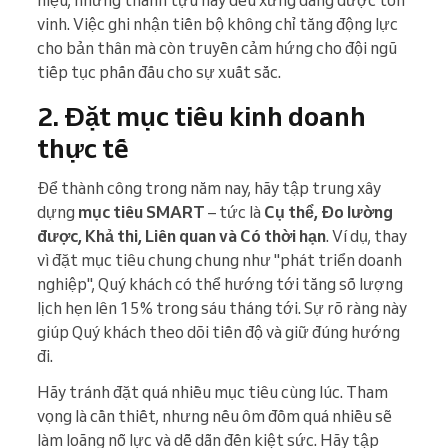
hiệu, những thành tựu này đều xứng đáng được tôn
vinh. Việc ghi nhận tiến bộ không chỉ tăng động lực
cho bản thân mà còn truyền cảm hứng cho đội ngũ
tiếp tục phấn đấu cho sự xuất sắc.
2. Đặt mục tiêu kinh doanh
thực tế
Để thành công trong năm nay, hãy tập trung xây
dựng
mục tiêu SMART
– tức là
Cụ thể, Đo lường
được, Khả thi, Liên quan và Có thời hạn
. Ví dụ, thay
vì đặt mục tiêu chung chung như "phát triển doanh
nghiệp", Quý khách có thể hướng tới tăng số lượng
lịch hẹn lên 15% trong sáu tháng tới. Sự rõ ràng này
giúp Quý khách theo dõi tiến độ và giữ đúng hướng
đi.
Hãy tránh đặt quá nhiều mục tiêu cùng lúc. Tham
vọng là cần thiết, nhưng nếu ôm đồm quá nhiều sẽ
làm loãng nỗ lực và dễ dẫn đến kiệt sức. Hãy tập