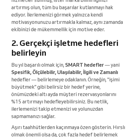
hizmetler sunmuş, ister marka bilinirliğinizi
artırmış olun, tüm bu başarılar kutlanmayı hak
ediyor. İlerlemenizi görmek yalnızca kendi
motivasyonunuzu artırmakla kalmaz, aynı zamanda
ekibinizi de mükemmellik için motive eder.
2. Gerçekçi işletme hedefleri
belirleyin
Bu yıl başarılı olmak için,
SMART hedefler
— yani
Spesifik, Ölçülebilir, Ulaşılabilir, İlgili ve Zamanlı
hedefler — belirlemeye odaklanın. Örneğin, "işimi
büyütmek" gibi belirsiz bir hedef yerine,
önümüzdeki altı ayda müşteri rezervasyonlarını
%15 artırmayı hedefleyebilirsiniz. Bu netlik,
ilerlemenizi takip etmenizi ve yolunuzdan
sapmamanızı sağlar.
Aşırı taahhütlerden kaçınmaya özen gösterin. Hırslı
olmak önemli olsa da, çok fazla hedef belirlemek