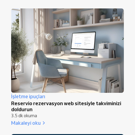
İşletme ipuçları
Reservio rezervasyon web sitesiyle takviminizi
doldurun
3.5 dk okuma
Makaleyi oku