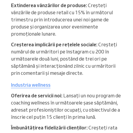
Extinderea vânzărilor de produse:
Creșteți
vânzările de produse retail cu 15% în următorul
trimestru prin introducerea unei noi game de
produse și organizarea unor evenimente
promoționale lunare.
Creșterea implicării pe rețelele sociale:
Creșteți
numărul de urmăritori pe Instagram cu 200 în
următoarele două luni, postând de trei ori pe
săptămână și interacționând zilnic cu urmăritorii
prin comentarii și mesaje directe.
Industria wellness
Oferirea de servicii noi:
Lansați un nou program de
coaching wellness în următoarele șase săptămâni,
adresat profesioniștilor ocupați, cu obiectivul de a
înscrie cel puțin 15 clienți în prima lună.
Îmbunătățirea fidelizării clienților:
Creșteți rata