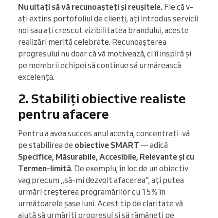
Nu uitați să vă recunoașteți și reușitele.
Fie că v-
ați extins portofoliul de clienți, ați introdus servicii
noi sau ați crescut vizibilitatea brandului, aceste
realizări merită celebrate. Recunoașterea
progresului nu doar că vă motivează, ci îi inspiră și
pe membrii echipei să continue să urmărească
excelența.
2. Stabiliți obiective realiste
pentru afacere
Pentru a avea succes anul acesta, concentrați-vă
pe stabilirea de
obiective SMART
— adică
Specifice, Măsurabile, Accesibile, Relevante și cu
Termen-limită
. De exemplu, în loc de un obiectiv
vag precum „să-mi dezvolt afacerea”, ați putea
urmări creșterea programărilor cu 15% în
următoarele șase luni. Acest tip de claritate vă
ajută să urmăriți progresul și să rămâneți pe