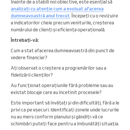
Înainte de a stabili noi obiective, este esențial să
analizați cu atenție cum a evoluat afacerea
dumneavoastră anul trecut
. Începeți cu o revizuire
a indicatorilor cheie precum veniturile, creșterea
numărului de clienți și eficiența operațională.
Întrebați-vă:
Cum a stat afacerea dumneavoastră din punct de
vedere financiar?
Ați observat o creștere a programărilor sau a
fidelizării clienților?
Au funcționat operațiunile fără probleme sau au
existat blocaje care au încetinit procesele?
Este important să învățați și din dificultăți, fără a le
privi ca pe eșecuri. Identificați zonele unde lucrurile
nu au mers conform planului și gândiți-vă ce
schimbări puteți face pentru a îmbunătăți situația.