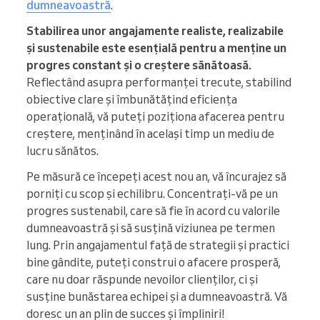
dumneavoastră
.
Stabilirea unor angajamente realiste, realizabile
și sustenabile este esențială pentru a menține un
progres constant și o creștere sănătoasă.
Reflectând asupra performanței trecute, stabilind
obiective clare și îmbunătățind eficiența
operațională, vă puteți poziționa afacerea pentru
creștere, menținând în același timp un mediu de
lucru sănătos.
Pe măsură ce începeți acest nou an, vă încurajez să
porniți cu scop și echilibru. Concentrați-vă pe un
progres sustenabil, care să fie în acord cu valorile
dumneavoastră și să susțină viziunea pe termen
lung. Prin angajamentul față de strategii și practici
bine gândite, puteți construi o afacere prosperă,
care nu doar răspunde nevoilor clienților, ci și
susține bunăstarea echipei și a dumneavoastră. Vă
doresc un an plin de succes și împliniri!