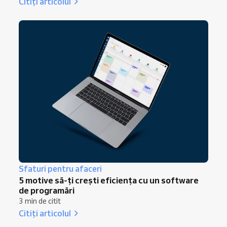
Citiți articolul
Sfaturi pentru afaceri
5 motive să-ți crești eficiența cu un software
de programări
3 min de citit
Citiți articolul