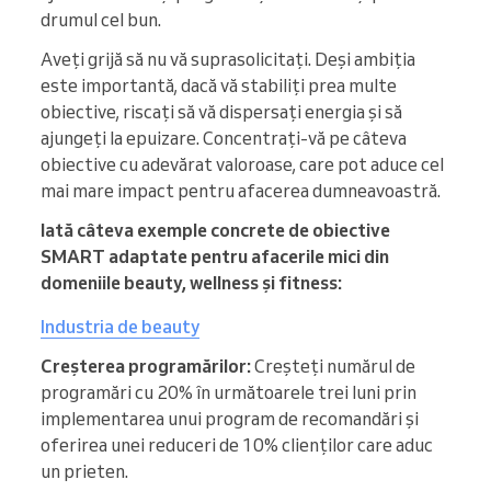
drumul cel bun.
Aveți grijă să nu vă suprasolicitați. Deși ambiția
este importantă, dacă vă stabiliți prea multe
obiective, riscați să vă dispersați energia și să
ajungeți la epuizare. Concentrați-vă pe câteva
obiective cu adevărat valoroase, care pot aduce cel
mai mare impact pentru afacerea dumneavoastră.
Iată câteva exemple concrete de obiective
SMART adaptate pentru afacerile mici din
domeniile beauty, wellness și fitness:
Industria de beauty
Creșterea programărilor:
Creșteți numărul de
programări cu 20% în următoarele trei luni prin
implementarea unui program de recomandări și
oferirea unei reduceri de 10% clienților care aduc
un prieten.