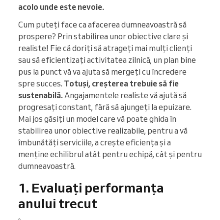
acolo unde este nevoie.
Cum puteți face ca afacerea dumneavoastră să
prospere? Prin stabilirea unor obiective clare și
realiste! Fie că doriți să atrageți mai mulți clienți
sau să eficientizați activitatea zilnică, un plan bine
pus la punct vă va ajuta să mergeți cu încredere
spre succes.
Totuși, creșterea trebuie să fie
sustenabilă.
Angajamentele realiste vă ajută să
progresați constant, fără să ajungeți la epuizare.
Mai jos găsiți un model care vă poate ghida în
stabilirea unor obiective realizabile, pentru a vă
îmbunătăți serviciile, a crește eficiența și a
menține echilibrul atât pentru echipă, cât și pentru
dumneavoastră.
1. Evaluați performanța
anului trecut