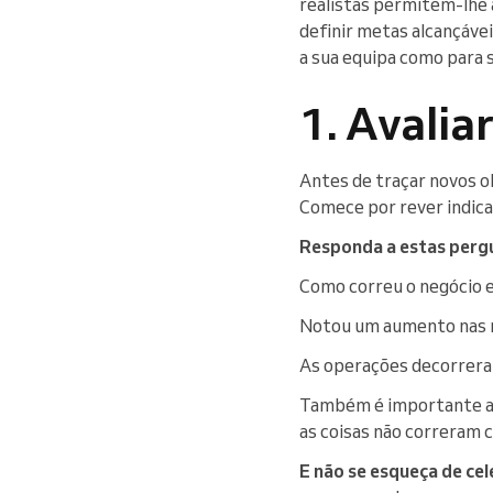
realistas permitem-lhe 
definir metas alcançávei
a sua equipa como para s
1. Avalia
Antes de traçar novos ob
Comece por rever indica
Responda a estas perg
Como correu o negócio 
Notou um aumento nas ma
As operações decorrera
Também é importante ap
as coisas não correram
E não se esqueça de cel