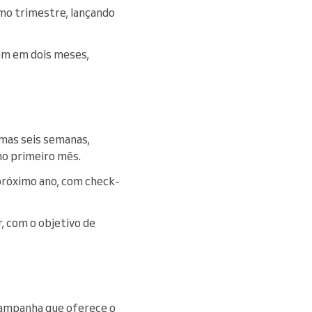
mo trimestre, lançando
am em dois meses,
mas seis semanas,
no primeiro mês.
próximo ano, com check-
, com o objetivo de
campanha que oferece o