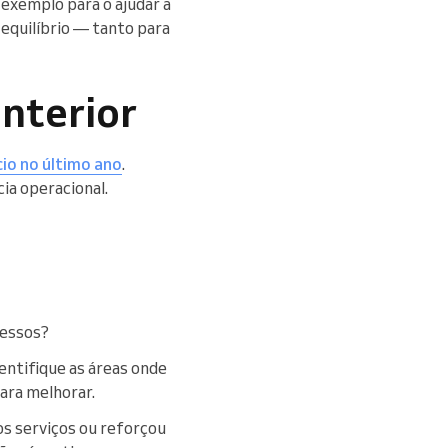
 exemplo para o ajudar a
 equilíbrio — tanto para
anterior
cio no último ano
.
ia operacional.
cessos?
ntifique as áreas onde
ara melhorar.
os serviços ou reforçou