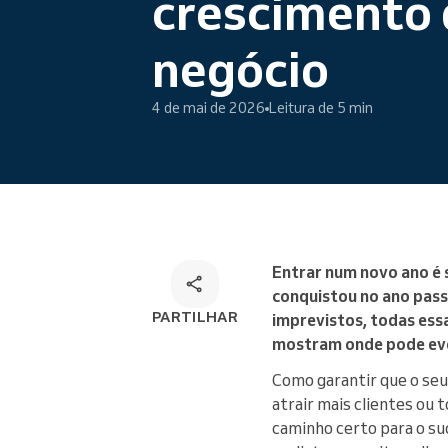
crescimento 
Marcações online
negócio
Solução de marcação
omnicanal
4 de mai de 2026
Leitura de 5 min
Entrar num novo ano é 
conquistou no ano pass
PARTILHAR
imprevistos, todas essa
mostram onde pode evo
Como garantir que o seu 
atrair mais clientes ou
caminho certo para o su