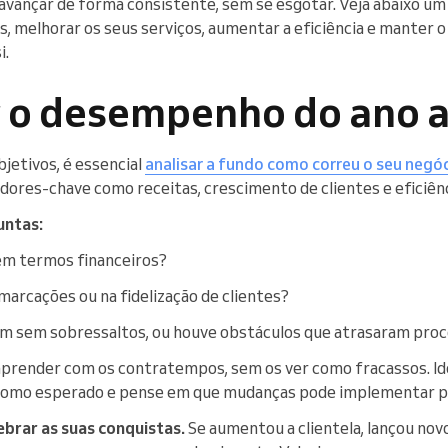
avançar de forma consistente, sem se esgotar. Veja abaixo um
s, melhorar os seus serviços, aumentar a eficiência e manter o
i.
r o desempenho do ano 
jetivos, é essencial
analisar a fundo como correu o seu negó
dores-chave como receitas, crescimento de clientes e eficiênc
untas:
em termos financeiros?
rcações ou na fidelização de clientes?
m sem sobressaltos, ou houve obstáculos que atrasaram pro
render com os contratempos, sem os ver como fracassos. Ide
 como esperado e pense em que mudanças pode implementar p
ebrar as suas conquistas.
Se aumentou a clientela, lançou nov