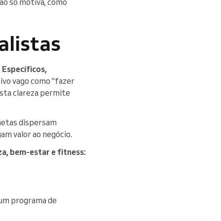
ão só motiva, como
alistas
,
Específicos,
tivo vago como "fazer
sta clareza permite
metas dispersam
am valor ao negócio.
a, bem-estar e fitness:
 um programa de