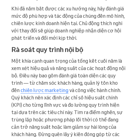
Khi đã nắm bắt được các xu hướng này, hãy đánh giá
mức độ phù hợp và tác động của chúng đến mô hình,
chiến lược kinh doanh hiện tại. Chủ động thích nghi
với thay đổi sẽ giúp doanh nghiệp nhận diện cơ hội
phát triển và đổi mới kịp thời.
Rà soát quy trình nội bộ
Một khía cạnh quan trọng của tổng kết cuối năm là
xem xét hiệu quả và năng suất của các hoạt động nội
bộ. Điều này bao gồm đánh giá toàn diện các quy
trình — từ chăm sóc khách hàng, quản lý tồn kho
đến
chiến lược marketing
và công việc hành chính.
Quý khách nên xác định các chỉ số hiệu suất chính
(KPI) cho từng lĩnh vực và đo lường quy trình hiện
tại dựa trên các tiêu chí này. Tìm ra điểm nghẽn, sự
trùng lặp hoặc phương pháp lỗi thời có thể đang
cản trở năng suất hoặc làm giảm sự hài lòng của
khách hàng. Đừng quên lấy ý kiến đóng góp từ các