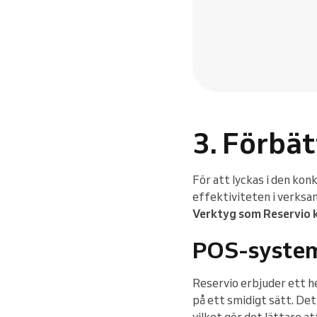
3. Förbät
För att lyckas i den ko
effektiviteten i verksa
Verktyg som Reservio k
POS-syste
Reservio erbjuder ett 
på ett smidigt sätt. Det
vilket gör det lättare a