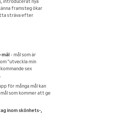
, introducerat nya
rkänna framsteg ökar
ätta sträva efter
-mål
- mål som är
l som "utveckla min
de kommande sex
.
upp för många mål kan
va mål som kommer att ge
ag inom skönhets-,