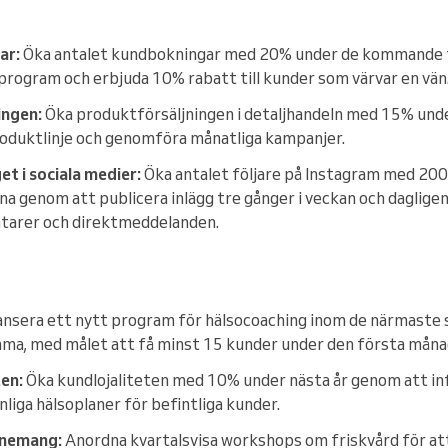
ar:
Öka antalet kundbokningar med 20% under de kommande
sprogram och erbjuda 10% rabatt till kunder som värvar en vän
ingen:
Öka produktförsäljningen i detaljhandeln med 15% und
roduktlinje och genomföra månatliga kampanjer.
 i sociala medier:
Öka antalet följare på Instagram med 200 
genom att publicera inlägg tre gånger i veckan och daglige
tarer och direktmeddelanden.
nsera ett nytt program för hälsocoaching inom de närmaste se
a, med målet att få minst 15 kunder under den första måna
ten:
Öka kundlojaliteten med 10% under nästa år genom att in
liga hälsoplaner för befintliga kunder.
enemang:
Anordna kvartalsvisa workshops om friskvård för att