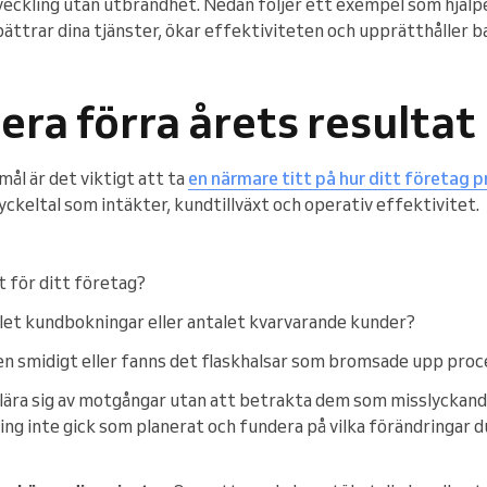
tveckling utan utbrändhet. Nedan följer ett exempel som hjälpe
ättrar dina tjänster, ökar effektiviteten och upprätthåller b
era förra årets resultat
mål är det viktigt att ta
en närmare titt på hur ditt företag p
ckeltal som intäkter, kundtillväxt och operativ effektivitet.
 för ditt företag?
alet kundbokningar eller antalet kvarvarande kunder?
 smidigt eller fanns det flaskhalsar som bromsade upp pro
 lära sig av motgångar utan att betrakta dem som misslyckande
ng inte gick som planerat och fundera på vilka förändringar du