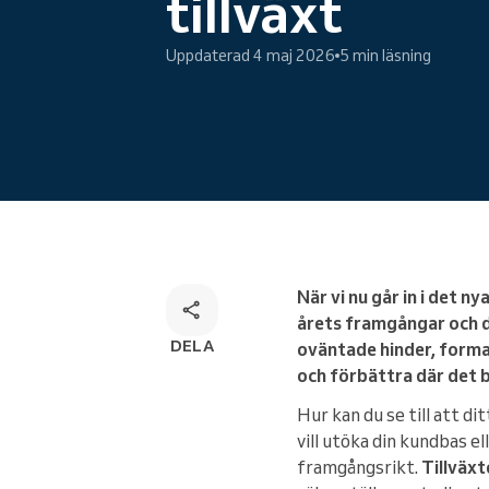
tillväxt
Onlinebokning
Uppdaterad 4 maj 2026
5 min läsning
Omnichannel-bokningslösning
När vi nu går in i det n
årets framgångar och d
DELA
oväntade hinder, forma
och förbättra där det 
Hur kan du se till att 
vill utöka din kundbas 
framgångsrikt.
Tillväxt