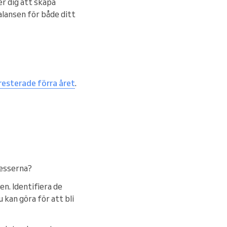
r dig att skapa
alansen för både ditt
resterade förra året
.
cesserna?
n. Identifiera de
 kan göra för att bli