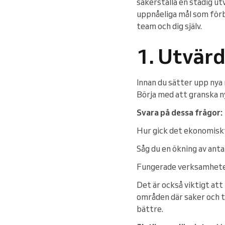
säkerställa en stadig u
uppnåeliga mål som förb
team och dig själv.
1. Utvärd
Innan du sätter upp nya 
Börja med att granska ny
Svara på dessa frågor:
Hur gick det ekonomiskt
Såg du en ökning av ant
Fungerade verksamheten
Det är också viktigt att
områden där saker och ti
bättre.