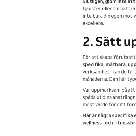
Slutligen, glöm inte att
tjänster eller förbättr
inte bara din egen motiv
excellens.
2. Sätt u
För att skapa förutsätt
specifika, mätbara, up
verksamhet" kan du til
månaderna. Den här typen
Var uppmärksam på att 
späda ut dina ansträngn
mest värde för ditt för
Här är några specifik
wellness- och fitnessb