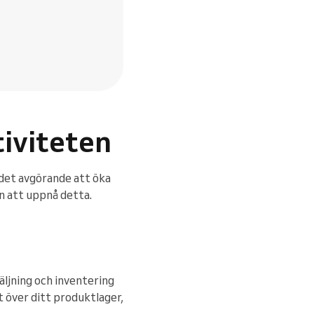
tiviteten
 det avgörande att öka
n att uppnå detta.
äljning och inventering
t över ditt produktlager,