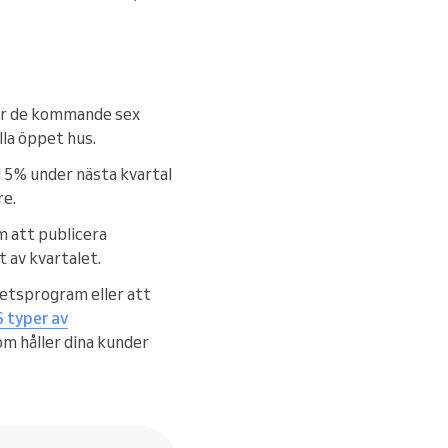
r de kommande sex
la öppet hus.
15% under nästa kvartal
re.
 att publicera
 av kvartalet.
tetsprogram eller att
6 typer av
om håller dina kunder