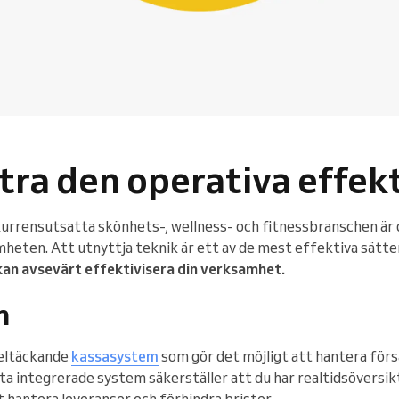
tra den operativa effek
nkurrensutsatta skönhets-, wellness- och fitnessbranschen är
mheten. Att utnyttja teknik är ett av de mest effektiva sätte
an avsevärt effektivisera din verksamhet.
m
heltäckande
kassasystem
som gör det möjligt att hantera förs
ta integrerade system säkerställer att du har realtidsöversik
tt hantera leveranser och förhindra brister.