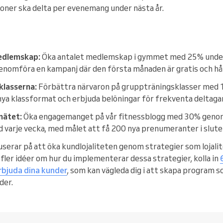
oner ska delta per evenemang under nästa år.
medlemskap:
Öka antalet medlemskap i gymmet med 25% unde
nomföra en kampanj där den första månaden är gratis och hål
klasserna:
Förbättra närvaron på gruppträningsklasser med 
ya klassformat och erbjuda belöningar för frekventa deltaga
nätet:
Öka engagemanget på vår fitnessblogg med 30% genom
 varje vecka, med målet att få 200 nya prenumeranter i slutet
serar på att öka kundlojaliteten genom strategier som lojali
fler idéer om hur du implementerar dessa strategier, kolla in
rbjuda dina kunder
, som kan vägleda dig i att skapa program s
der.