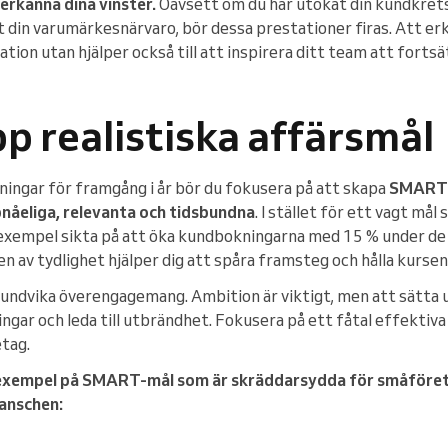
 erkänna dina vinster.
Oavsett om du har utökat din kundkrets
at din varumärkesnärvaro, bör dessa prestationer firas. Att e
ation utan hjälper också till att inspirera ditt team att forts
pp realistiska affärsmål
ningar för framgång i år bör du fokusera på att skapa
SMART
pnåeliga, relevanta och tidsbundna
. I stället för ett vagt må
l exempel sikta på att öka kundbokningarna med 15 % under 
 av tydlighet hjälper dig att spåra framsteg och hålla kursen
undvika överengagemang. Ambition är viktigt, men att sätta 
ingar och leda till utbrändhet. Fokusera på ett fåtal effekti
etag.
a exempel på SMART-mål som är skräddarsydda för småföret
ranschen: