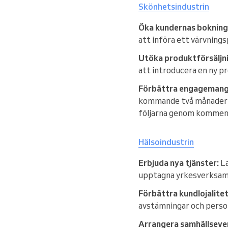
Skönhetsindustrin
Öka kundernas bokning
att införa ett värvning
Utöka produktförsäljn
att introducera en ny p
Förbättra engagemanget
kommande två månaderna 
följarna genom kommen
Hälsoindustrin
Erbjuda nya tjänster:
La
upptagna yrkesverksamm
Förbättra kundlojalite
avstämningar och person
Arrangera samhällsev