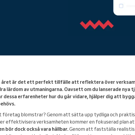
Du driver ett stort företag
ya året är det ett perfekt tillfälle att reflektera över verksa
ra lärdom av utmaningarna. Oavsett om du lanserade nya tj
r dessa erfarenheter hur du går vidare, hjälper dig att byg
behövs.
ditt företag blomstrar? Genom att sätta upp tydliga och prakti
eller effektivisera verksamheten kommer en fokuserad plan at
en bör dock också vara hållbar.
Genom att fastställa realisti