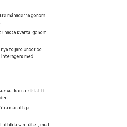
 tre månaderna genom
.
er nästa kvartal genom
nya följare under de
n interagera med
x veckorna, riktat till
den.
föra månatliga
 utbilda samhället, med