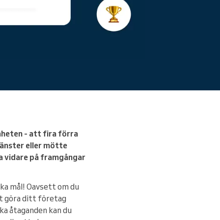
mheten - att fira förra
änster eller mötte
ga vidare på framgångar
ska mål! Oavsett om du
t göra ditt företag
ska åtaganden kan du