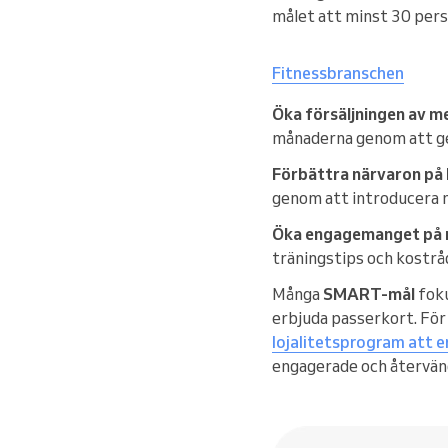
målet att minst 30 pers
Fitnessbranschen
Öka försäljningen av 
månaderna genom att ge
Förbättra närvaron på 
genom att introducera n
Öka engagemanget på 
träningstips och kostråd
Många
SMART-mål
foku
erbjuda passerkort. För 
lojalitetsprogram att e
engagerade och återvän