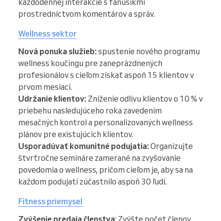
každodennej interakcie s fanúšikmi
prostredníctvom komentárov a správ.
Wellness sektor
Nová ponuka služieb:
spustenie nového programu
wellness koučingu pre zaneprázdnených
profesionálov s cieľom získať aspoň 15 klientov v
prvom mesiaci.
Udržanie klientov:
Zníženie odlivu klientov o 10 % v
priebehu nasledujúceho roka zavedením
mesačných kontrol a personalizovaných wellness
plánov pre existujúcich klientov.
Usporadúvať komunitné podujatia:
Organizujte
štvrťročne semináre zamerané na zvyšovanie
povedomia o wellness, pričom cieľom je, aby sa na
každom podujatí zúčastnilo aspoň 30 ľudí.
Fitness priemysel
Zvýšenie predaja členstva
: Zvýšte počet členov