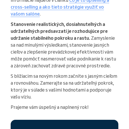
informácie nájdete v článku
Čo je to upselling a
cross-selling a ako tieto stratégie využiť vo
vašom salóne
.
Stanovenie realistických, dosiahnuteľných a
udržateľných predsavzatí je rozhodujúce pre
udržanie stabilného pokroku a rastu.
Zamyslenie
sa nad minulými výsledkami, stanovenie jasných
cieľov a zlepšenie prevádzkovej efektívnosti vám
môže pomôcť nasmerovať vaše podnikanie k rastu
a zároveň zachovať zdravé pracovné prostredie.
S blížiacim sa novým rokom začnite s jasným cieľom
a rovnováhou. Zamerajte sa na udržateľný pokrok,
ktorý je v súlade s vašimi hodnotami a podporuje
vašu víziu.
Prajeme vám úspešný a naplnený rok!