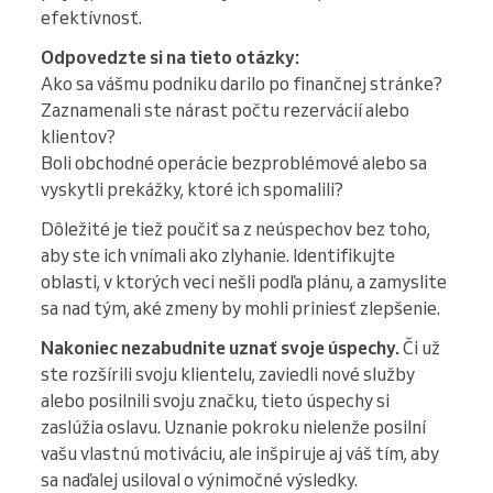
efektívnosť.
Odpovedzte si na tieto otázky:
Ako sa vášmu podniku darilo po finančnej stránke?
Zaznamenali ste nárast počtu rezervácií alebo
klientov?
Boli obchodné operácie bezproblémové alebo sa
vyskytli prekážky, ktoré ich spomalili?
Dôležité je tiež poučiť sa z neúspechov bez toho,
aby ste ich vnímali ako zlyhanie. Identifikujte
oblasti, v ktorých veci nešli podľa plánu, a zamyslite
sa nad tým, aké zmeny by mohli priniesť zlepšenie.
Nakoniec nezabudnite uznať svoje úspechy.
Či už
ste rozšírili svoju klientelu, zaviedli nové služby
alebo posilnili svoju značku, tieto úspechy si
zaslúžia oslavu. Uznanie pokroku nielenže posilní
vašu vlastnú motiváciu, ale inšpiruje aj váš tím, aby
sa naďalej usiloval o výnimočné výsledky.