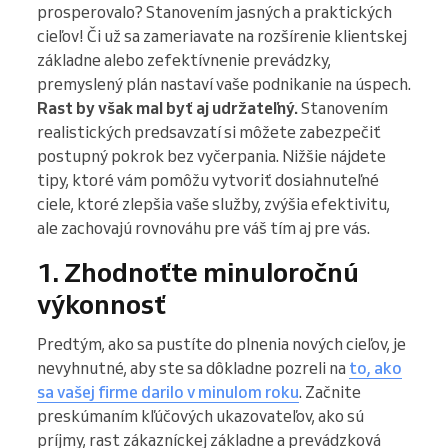
prosperovalo? Stanovením jasných a praktických
cieľov! Či už sa zameriavate na rozšírenie klientskej
základne alebo zefektívnenie prevádzky,
premyslený plán nastaví vaše podnikanie na úspech.
Rast by však mal byť aj udržateľný.
Stanovením
realistických predsavzatí si môžete zabezpečiť
postupný pokrok bez vyčerpania. Nižšie nájdete
tipy, ktoré vám pomôžu vytvoriť dosiahnuteľné
ciele, ktoré zlepšia vaše služby, zvýšia efektivitu,
ale zachovajú rovnováhu pre váš tím aj pre vás.
1. Zhodnoťte minuloročnú
výkonnosť
Predtým, ako sa pustíte do plnenia nových cieľov, je
nevyhnutné, aby ste sa dôkladne pozreli na
to, ako
sa vašej firme darilo v minulom roku
. Začnite
preskúmaním kľúčových ukazovateľov, ako sú
príjmy, rast zákazníckej základne a prevádzková