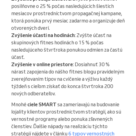
posilňovne o 25 % počas nasledujúcich šiestich
mesiacov prostredníctvom propagačnej kampane,
ktorá ponúka prvý mesiac zadarmo a organizuje deň
otvorených dverí.
Zvýšenie účasti na hodinách
: Zvýšte účasť na
skupinových fitnes hodinách o 15 % počas
nasledujúceho štvrťroka ponukou odmien za častú
účasť.
Zvýšenie v online priestore
: Dosiahnuť 30 %
nárast zapojenia do nášho fitnes blogu pravidelným
zverejňovaním tipov na cvičenie a výživu každý
týždeň s cieľom získať do konca štvrťroka 200
nových odberateľov.
Mnohé
ciele SMART
sa zameriavajú na budovanie
lojality klientov prostredníctvom stratégií, ako sú
vernostné programy alebo ponuka zľavnených
členstiev. Ďalšie nápady na realizáciu týchto
stratégií nájdete v článku
6 typov vernostných