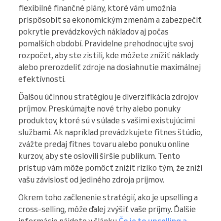
flexibilné finančné plány, ktoré vám umožnia
prispôsobiť sa ekonomickým zmenám a zabezpečiť
pokrytie prevádzkových nákladov aj počas
pomalších období. Pravidelne prehodnocujte svoj
rozpočet, aby ste zistili, kde môžete znížiť náklady
alebo prerozdeliť zdroje na dosiahnutie maximálnej
efektívnosti.
Ďalšou účinnou stratégiou je diverzifikácia zdrojov
príjmov. Preskúmajte nové trhy alebo ponuky
produktov, ktoré sú v súlade s vašimi existujúcimi
službami. Ak napríklad prevádzkujete fitnes štúdio,
zvážte predaj fitnes tovaru alebo ponuku online
kurzov, aby ste oslovili širšie publikum. Tento
prístup vám môže pomôcť znížiť riziko tým, že zníži
vašu závislosť od jediného zdroja príjmov.
Okrem toho začlenenie stratégií, ako je upselling a
cross-selling, môže ďalej zvýšiť vaše príjmy. Ďalšie