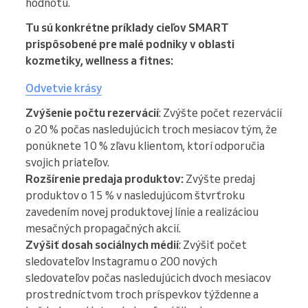
hodnotu.
Tu sú konkrétne príklady cieľov SMART
prispôsobené pre malé podniky v oblasti
kozmetiky, wellness a fitnes:
Odvetvie krásy
Zvýšenie počtu rezervácií
: Zvýšte počet rezervácií
o 20 % počas nasledujúcich troch mesiacov tým, že
ponúknete 10 % zľavu klientom, ktorí odporučia
svojich priateľov.
Rozšírenie predaja produktov:
Zvýšte predaj
produktov o 15 % v nasledujúcom štvrťroku
zavedením novej produktovej línie a realizáciou
mesačných propagačných akcií.
Zvýšiť dosah sociálnych médií
: Zvýšiť počet
sledovateľov Instagramu o 200 nových
sledovateľov počas nasledujúcich dvoch mesiacov
prostredníctvom troch príspevkov týždenne a