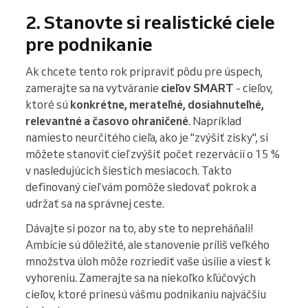
2. Stanovte si realistické ciele
pre podnikanie
Ak chcete tento rok pripraviť pôdu pre úspech,
zamerajte sa na vytváranie
cieľov SMART
- cieľov,
ktoré sú
konkrétne, merateľné, dosiahnuteľné,
relevantné a časovo ohraničené
. Napríklad
namiesto neurčitého cieľa, ako je "zvýšiť zisky", si
môžete stanoviť cieľ zvýšiť počet rezervácií o 15 %
v nasledujúcich šiestich mesiacoch. Takto
definovaný cieľ vám pomôže sledovať pokrok a
udržať sa na správnej ceste.
Dávajte si pozor na to, aby ste to nepreháňali!
Ambície sú dôležité, ale stanovenie príliš veľkého
množstva úloh môže rozriediť vaše úsilie a viesť k
vyhoreniu. Zamerajte sa na niekoľko kľúčových
cieľov, ktoré prinesú vášmu podnikaniu najväčšiu