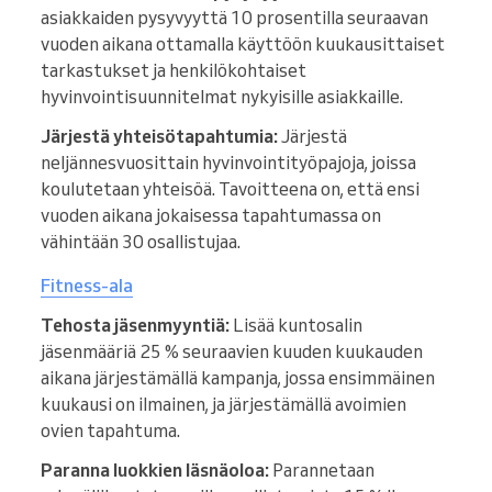
asiakkaiden pysyvyyttä 10 prosentilla seuraavan
vuoden aikana ottamalla käyttöön kuukausittaiset
tarkastukset ja henkilökohtaiset
hyvinvointisuunnitelmat nykyisille asiakkaille.
Järjestä yhteisötapahtumia:
Järjestä
neljännesvuosittain hyvinvointityöpajoja, joissa
koulutetaan yhteisöä. Tavoitteena on, että ensi
vuoden aikana jokaisessa tapahtumassa on
vähintään 30 osallistujaa.
Fitness-ala
Tehosta jäsenmyyntiä:
Lisää kuntosalin
jäsenmääriä 25 % seuraavien kuuden kuukauden
aikana järjestämällä kampanja, jossa ensimmäinen
kuukausi on ilmainen, ja järjestämällä avoimien
ovien tapahtuma.
Paranna luokkien läsnäoloa:
Parannetaan