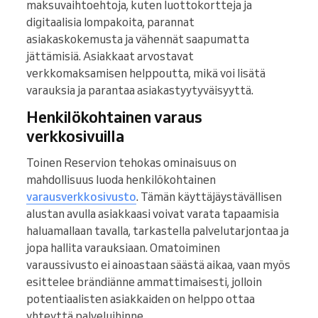
maksuvaihtoehtoja, kuten luottokortteja ja
digitaalisia lompakoita, parannat
asiakaskokemusta ja vähennät saapumatta
jättämisiä. Asiakkaat arvostavat
verkkomaksamisen helppoutta, mikä voi lisätä
varauksia ja parantaa asiakastyytyväisyyttä.
Henkilökohtainen varaus
verkkosivuilla
Toinen Reservion tehokas ominaisuus on
mahdollisuus luoda henkilökohtainen
varausverkkosivusto
. Tämän käyttäjäystävällisen
alustan avulla asiakkaasi voivat varata tapaamisia
haluamallaan tavalla, tarkastella palvelutarjontaa ja
jopa hallita varauksiaan. Omatoiminen
varaussivusto ei ainoastaan säästä aikaa, vaan myös
esittelee brändiänne ammattimaisesti, jolloin
potentiaalisten asiakkaiden on helppo ottaa
yhteyttä palveluihinne.