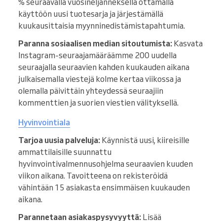
% seuraavalla vuosineljänneksellä ottamalla
käyttöön uusi tuotesarja ja järjestämällä
kuukausittaisia myynninedistämistapahtumia.
Paranna sosiaalisen median sitoutumista:
Kasvata
Instagram-seuraajamääräämme 200 uudella
seuraajalla seuraavien kahden kuukauden aikana
julkaisemalla viestejä kolme kertaa viikossa ja
olemalla päivittäin yhteydessä seuraajiin
kommenttien ja suorien viestien välityksellä.
Hyvinvointiala
Tarjoa uusia palveluja:
Käynnistä uusi, kiireisille
ammattilaisille suunnattu
hyvinvointivalmennusohjelma seuraavien kuuden
viikon aikana. Tavoitteena on rekisteröidä
vähintään 15 asiakasta ensimmäisen kuukauden
aikana.
Parannetaan asiakaspysyvyyttä:
Lisää