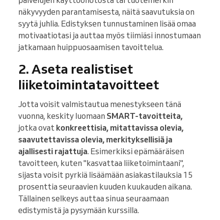
palvelujen käyttöönotosta tai tuotemerkin
näkyvyyden parantamisesta, näitä saavutuksia on
syytä juhlia. Edistyksen tunnustaminen lisää omaa
motivaatiotasi ja auttaa myös tiimiäsi innostumaan
jatkamaan huippuosaamisen tavoittelua.
2. Aseta realistiset
liiketoimintatavoitteet
Jotta voisit valmistautua menestykseen tänä
vuonna, keskity luomaan
SMART-tavoitteita,
jotka ovat
konkreettisia, mitattavissa olevia,
saavutettavissa olevia, merkityksellisiä ja
ajallisesti rajattuja
. Esimerkiksi epämääräisen
tavoitteen, kuten "kasvattaa liiketoimintaani",
sijasta voisit pyrkiä lisäämään asiakastilauksia 15
prosenttia seuraavien kuuden kuukauden aikana.
Tällainen selkeys auttaa sinua seuraamaan
edistymistä ja pysymään kurssilla.