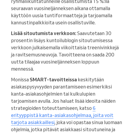
ryhmäliikuntatunneille osallistumista 15 %:lla
seuraavan vuosineljänneksen aikana ottamalla
käyttöön uusia tuntiformaatteja ja tarjoamalla
kannustinpalkkioita usein osallistuville.
Lisää sitoutumista verkkoon:
Saavutetaan 30
prosentin lisäys kuntoilublogin sitoutumisessa
verkkoon julkaisemalla viikoittaisia treenivinkkejä
ja ravitsemusneuvoja. Tavoitteena on saada 200
uutta tilaajaa vuosineljänneksen loppuun
mennessä.
Monissa
SMART-tavoitteissa
keskitytään
asiakaspysyvyyden parantamiseen esimerkiksi
kanta-asiakasohjelmien tai kulkulupien
tarjoamisen avulla. Jos haluat lisää ideoita näiden
strategioiden toteuttamiseen, katso
6
erityyppistä kanta-asiakasohjelmaa, joita voit
tarjota asiakkaillesi
, joka voi opastaa sinua luomaan
ohjelmia, jotka pitävät asiakkaasi sitoutuneina ja