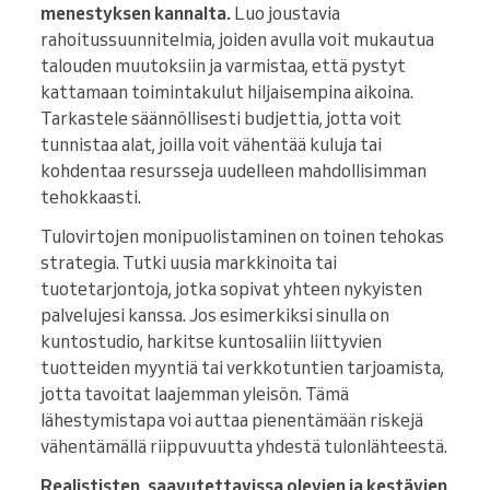
menestyksen kannalta.
Luo joustavia
rahoitussuunnitelmia, joiden avulla voit mukautua
talouden muutoksiin ja varmistaa, että pystyt
kattamaan toimintakulut hiljaisempina aikoina.
Tarkastele säännöllisesti budjettia, jotta voit
tunnistaa alat, joilla voit vähentää kuluja tai
kohdentaa resursseja uudelleen mahdollisimman
tehokkaasti.
Tulovirtojen monipuolistaminen on toinen tehokas
strategia. Tutki uusia markkinoita tai
tuotetarjontoja, jotka sopivat yhteen nykyisten
palvelujesi kanssa. Jos esimerkiksi sinulla on
kuntostudio, harkitse kuntosaliin liittyvien
tuotteiden myyntiä tai verkkotuntien tarjoamista,
jotta tavoitat laajemman yleisön. Tämä
lähestymistapa voi auttaa pienentämään riskejä
vähentämällä riippuvuutta yhdestä tulonlähteestä.
Realististen, saavutettavissa olevien ja kestävien