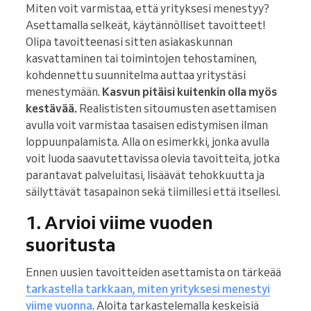
Miten voit varmistaa, että yrityksesi menestyy?
Asettamalla selkeät, käytännölliset tavoitteet!
Olipa tavoitteenasi sitten asiakaskunnan
kasvattaminen tai toimintojen tehostaminen,
kohdennettu suunnitelma auttaa yritystäsi
menestymään.
Kasvun pitäisi kuitenkin olla myös
kestävää.
Realististen sitoumusten asettamisen
avulla voit varmistaa tasaisen edistymisen ilman
loppuunpalamista. Alla on esimerkki, jonka avulla
voit luoda saavutettavissa olevia tavoitteita, jotka
parantavat palveluitasi, lisäävät tehokkuutta ja
säilyttävät tasapainon sekä tiimillesi että itsellesi.
1. Arvioi viime vuoden
suoritusta
Ennen uusien tavoitteiden asettamista on tärkeää
tarkastella tarkkaan, miten yrityksesi menestyi
viime vuonna
. Aloita tarkastelemalla keskeisiä