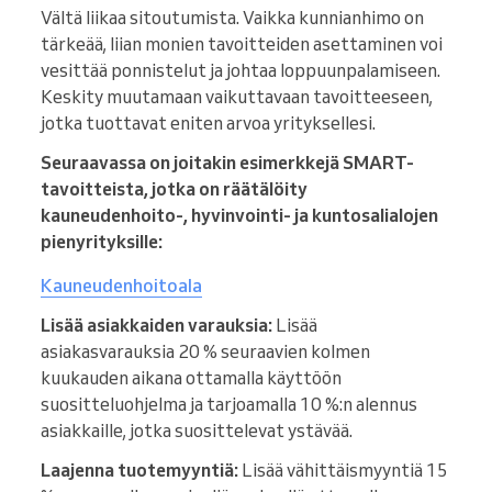
Vältä liikaa sitoutumista. Vaikka kunnianhimo on
tärkeää, liian monien tavoitteiden asettaminen voi
vesittää ponnistelut ja johtaa loppuunpalamiseen.
Keskity muutamaan vaikuttavaan tavoitteeseen,
jotka tuottavat eniten arvoa yrityksellesi.
Seuraavassa on joitakin esimerkkejä SMART-
tavoitteista, jotka on räätälöity
kauneudenhoito-, hyvinvointi- ja kuntosalialojen
pienyrityksille:
Kauneudenhoitoala
Lisää asiakkaiden varauksia:
Lisää
asiakasvarauksia 20 % seuraavien kolmen
kuukauden aikana ottamalla käyttöön
suositteluohjelma ja tarjoamalla 10 %:n alennus
asiakkaille, jotka suosittelevat ystävää.
Laajenna tuotemyyntiä:
Lisää vähittäismyyntiä 15