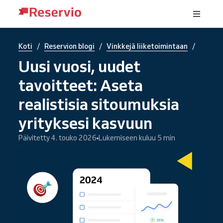
/
/
/
Koti
Reservion blogi
Vinkkejä liiketoimintaan
Uusi vuosi, uudet
tavoitteet: Aseta
realistisia sitoumuksia
yrityksesi kasvuun
Päivitetty 4. touko 2026
Lukemiseen kuluu 5 min