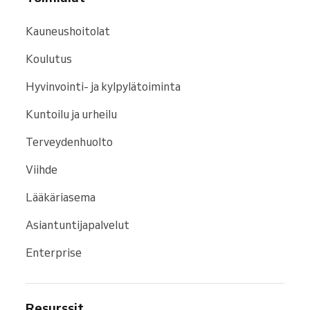
Kauneushoitolat
Koulutus
Hyvinvointi- ja kylpylätoiminta
Kuntoilu ja urheilu
Terveydenhuolto
Viihde
Lääkäriasema
Asiantuntijapalvelut
Enterprise
Resurssit