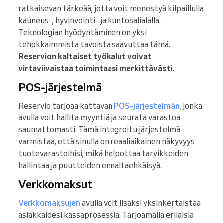
ratkaisevan tärkeää, jotta voit menestyä kilpaillulla
kauneus-, hyvinvointi- ja kuntosalialalla.
Teknologian hyödyntäminen on yksi
tehokkaimmista tavoista saavuttaa tämä.
Reservion kaltaiset työkalut voivat
virtaviivaistaa toimintaasi merkittävästi.
POS-järjestelmä
Reservio tarjoaa kattavan
POS-järjestelmän
, jonka
avulla voit hallita myyntiä ja seurata varastoa
saumattomasti. Tämä integroitu järjestelmä
varmistaa, että sinulla on reaaliaikainen näkyvyys
tuotevarastoihisi, mikä helpottaa tarvikkeiden
hallintaa ja puutteiden ennaltaehkäisyä.
Verkkomaksut
Verkkomaksujen
avulla voit lisäksi yksinkertaistaa
asiakkaidesi kassaprosessia. Tarjoamalla erilaisia