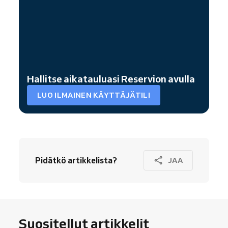
Hallitse aikatauluasi Reservion avulla
LUO ILMAINEN KÄYTTÄJÄTILI
Pidätkö artikkelista?
JAA
Suositellut artikkelit