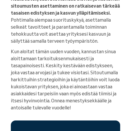
sitoumusten asettaminen on ratkaisevan tärkeää
tasaisen edistyksen ja kasvun ylläpitämiseksi.
Pohtimalla aiempaa suorituskykyä, asettamalla
selkeät tavoitteet ja parantamalla toiminnan
tehokkuutta voit asettaa yrityksesi kasvuun ja
säilyttää samalla terveen työympäristön.
Kun aloitat tämän uuden vuoden, kannustan sinua
aloittamaan tarkoituksenmukaisesti ja
tasapainoisesti. Keskity kestävään edistykseen,
joka vastaa arvojasi ja tukee visiotasi. Sitoutumalla
harkittuihin strategioihin ja käytäntöihin voit luoda
kukoistavan yrityksen, joka ei ainoastaan vastaa
asiakkaidesi tarpeisiin vaan myös edistää tiimisi ja
itsesi hyvinvointia. Onnea menestyksekkäälle ja
antoisalle tulevalle vuodelle!