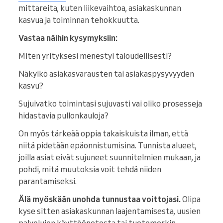
mittareita, kuten liikevaihtoa, asiakaskunnan
kasvua ja toiminnan tehokkuutta.
Vastaa näihin kysymyksiin:
Miten yrityksesi menestyi taloudellisesti?
Näkyikö asiakasvarausten tai asiakaspysyvyyden
kasvu?
Sujuivatko toimintasi sujuvasti vai oliko prosesseja
hidastavia pullonkauloja?
On myös tärkeää oppia takaiskuista ilman, että
niitä pidetään epäonnistumisina. Tunnista alueet,
joilla asiat eivät sujuneet suunnitelmien mukaan, ja
pohdi, mitä muutoksia voit tehdä niiden
parantamiseksi.
Älä myöskään unohda tunnustaa voittojasi.
Olipa
kyse sitten asiakaskunnan laajentamisesta, uusien