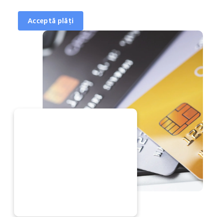
Acceptă plăți
ACUM