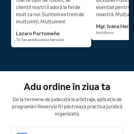
clienții noștri îl adoră la fel de
esențial pentru 
mult ca noi. Suntem extrem de
noastră. Mulțumi
mulțumiți. Mulțumim!
Mgr. Ivana Hern
Lazaro Portomeñe
Nožiškovo
TicTax and Business Services
Adu ordine în ziua ta
De la termene de judecată la arbitraje, aplicația de
programări Reservio îți păstrează practica juridică
organizată.