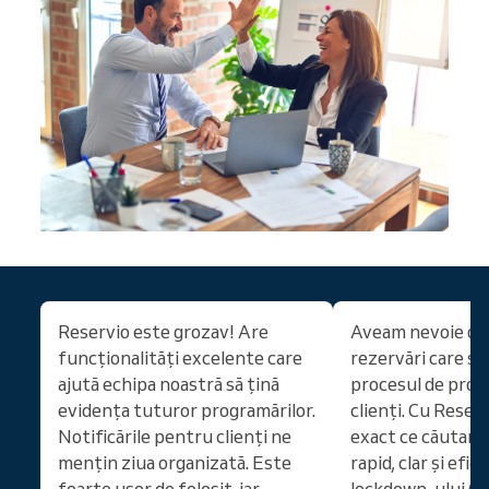
Reservio este grozav! Are
Aveam nevoie de
funcționalități excelente care
rezervări care să
ajută echipa noastră să țină
procesul de pro
evidența tuturor programărilor.
clienți. Cu Reser
Notificările pentru clienți ne
exact ce căutam
mențin ziua organizată. Este
rapid, clar și efic
foarte ușor de folosit, iar
lockdown-ului CO