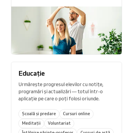
Educație
Urmărește progresul elevilor cu notițe,
programări și actualizări — totul într-o
aplicație pe care o poți folosi oriunde.
Școală și predare
Cursuri online
Meditații
Voluntariat
Întâlnire părinte-profesor
Cursuri de artă