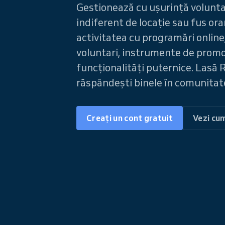
Gestionează cu ușurință voluntari
indiferent de locație sau fus orar
activitatea cu programări online
voluntari, instrumente de promo
funcționalități puternice. Lasă R
răspândești binele în comunitat
Creați un cont gratuit
Vezi cu