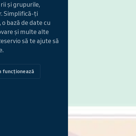
i și grupurile,
. Simplifică-ți
, o bază de date cu
vare și multe alte
eservio să te ajute să
e.
m funcționează