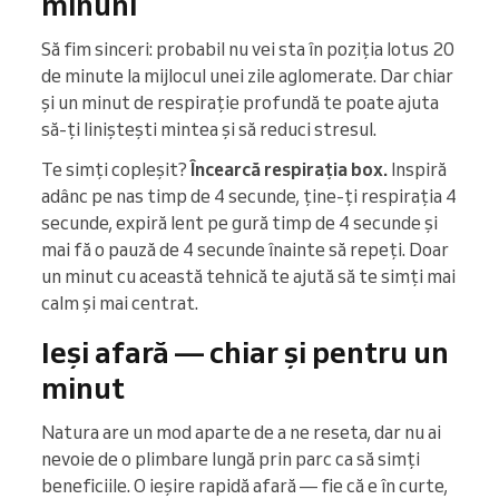
minuni
Să fim sinceri: probabil nu vei sta în poziția lotus 20
de minute la mijlocul unei zile aglomerate. Dar chiar
și un minut de respirație profundă te poate ajuta
să-ți liniștești mintea și să reduci stresul.
Te simți copleșit?
Încearcă respirația box.
Inspiră
adânc pe nas timp de 4 secunde, ține-ți respirația 4
secunde, expiră lent pe gură timp de 4 secunde și
mai fă o pauză de 4 secunde înainte să repeți. Doar
un minut cu această tehnică te ajută să te simți mai
calm și mai centrat.
Ieși afară — chiar și pentru un
minut
Natura are un mod aparte de a ne reseta, dar nu ai
nevoie de o plimbare lungă prin parc ca să simți
beneficiile. O ieșire rapidă afară — fie că e în curte,