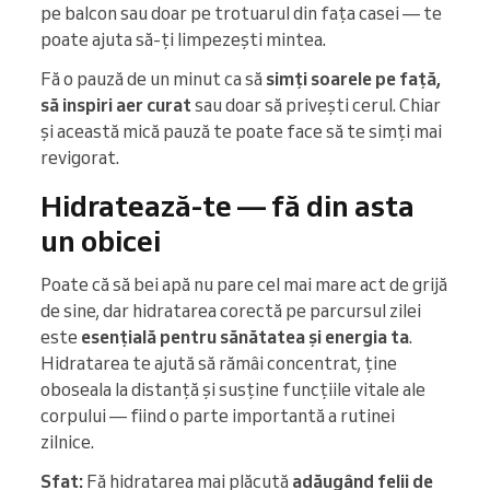
pe balcon sau doar pe trotuarul din fața casei — te
poate ajuta să-ți limpezești mintea.
Fă o pauză de un minut ca să
simți soarele pe față,
să inspiri aer curat
sau doar să privești cerul. Chiar
și această mică pauză te poate face să te simți mai
revigorat.
Hidratează-te — fă din asta
un obicei
Poate că să bei apă nu pare cel mai mare act de grijă
de sine, dar hidratarea corectă pe parcursul zilei
este
esențială pentru sănătatea și energia ta
.
Hidratarea te ajută să rămâi concentrat, ține
oboseala la distanță și susține funcțiile vitale ale
corpului — fiind o parte importantă a rutinei
zilnice.
Sfat:
Fă hidratarea mai plăcută
adăugând felii de