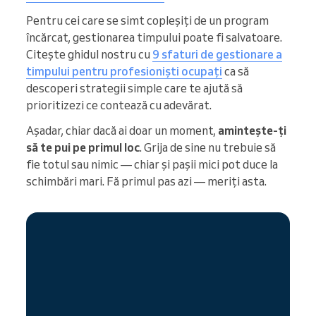
Pentru cei care se simt copleșiți de un program
încărcat, gestionarea timpului poate fi salvatoare.
Citește ghidul nostru cu
9 sfaturi de gestionare a
timpului pentru profesioniști ocupați
ca să
descoperi strategii simple care te ajută să
prioritizezi ce contează cu adevărat.
Așadar, chiar dacă ai doar un moment,
amintește-ți
să te pui pe primul loc
. Grija de sine nu trebuie să
fie totul sau nimic — chiar și pașii mici pot duce la
schimbări mari. Fă primul pas azi — meriți asta.