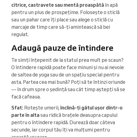
citrice, castravete sau mentă proaspătă
în apă
pentru un plus de prospețime. Folosește o sticlă
sau un pahar care îți place sau alege o sticlă cu
marcaje de timp care să-ți amintească să bei
regulat.
Adaugă pauze de întindere
Te simți înțepenit de la statul prea mult pe scaun?
O întindere rapidă poate face minuni și nu ai nevoie
de saltea de yoga sau de un spațiu special pentru
asta. Partea cea mai bună? Poți să te întinzi oriunde
— în drum spre o ședință sau cât timp aștepți să se
facă cafeaua.
Sfat:
Rotește umerii,
înclină-ți gâtul ușor dintr-o
parte în alta
sau ridică brațele deasupra capului
pentru o întindere rapidă. Durează doar câteva
secunde, iar corpul tău îți va mulțumi pentru