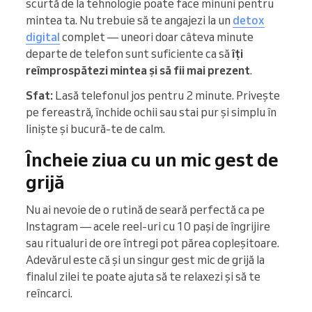
scurtă de la tehnologie poate face minuni pentru
mintea ta. Nu trebuie să te angajezi la un
detox
digital
complet — uneori doar câteva minute
departe de telefon sunt suficiente ca să
îți
reîmprospătezi mintea și să fii mai prezent
.
Sfat:
Lasă telefonul jos pentru 2 minute. Privește
pe fereastră, închide ochii sau stai pur și simplu în
liniște și bucură-te de calm.
Încheie ziua cu un mic gest de
grijă
Nu ai nevoie de o rutină de seară perfectă ca pe
Instagram — acele reel-uri cu 10 pași de îngrijire
sau ritualuri de ore întregi pot părea copleșitoare.
Adevărul este că și un singur gest mic de grijă la
finalul zilei te poate ajuta să te relaxezi și să te
reîncarci.