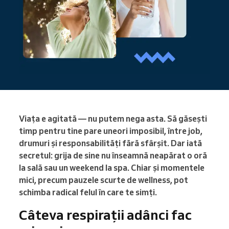
Viața e agitată — nu putem nega asta. Să găsești
timp pentru tine pare uneori imposibil, între job,
drumuri și responsabilități fără sfârșit. Dar iată
secretul: grija de sine nu înseamnă neapărat o oră
la sală sau un weekend la spa. Chiar și momentele
mici, precum pauzele scurte de wellness, pot
schimba radical felul în care te simți.
Câteva respirații adânci fac