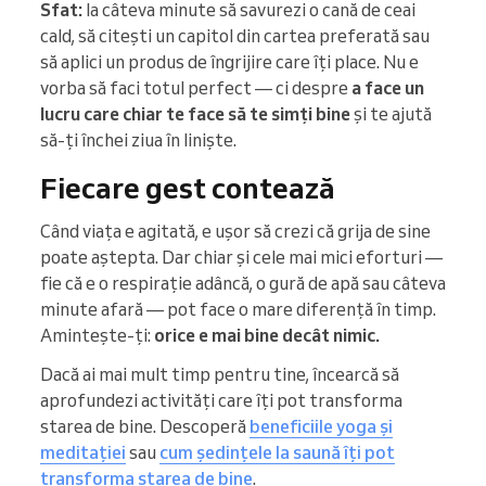
Sfat:
Ia câteva minute să savurezi o cană de ceai
cald, să citești un capitol din cartea preferată sau
să aplici un produs de îngrijire care îți place. Nu e
vorba să faci totul perfect — ci despre
a face un
lucru care chiar te face să te simți bine
și te ajută
să-ți închei ziua în liniște.
Fiecare gest contează
Când viața e agitată, e ușor să crezi că grija de sine
poate aștepta. Dar chiar și cele mai mici eforturi —
fie că e o respirație adâncă, o gură de apă sau câteva
minute afară — pot face o mare diferență în timp.
Amintește-ți:
orice e mai bine decât nimic.
Dacă ai mai mult timp pentru tine, încearcă să
aprofundezi activități care îți pot transforma
starea de bine. Descoperă
beneficiile yoga și
meditației
sau
cum ședințele la saună îți pot
transforma starea de bine
.