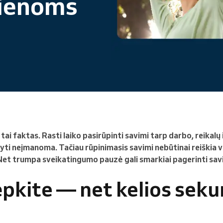
ienoms
Vadovaujate didelei
organizacijai
i faktas. Rasti laiko pasirūpinti savimi tarp darbo, reikalų 
ti neįmanoma. Tačiau rūpinimasis savimi nebūtinai reiškia v
Net trumpa sveikatingumo pauzė gali smarkiai pagerinti savi
vėpkite — net kelios sek