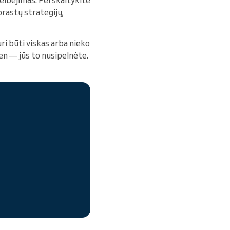
prastų strategijų,
ri būti viskas arba nieko
ien — jūs to nusipelnėte.