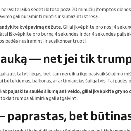
ai nerasite laiko sėdėti lotoso poza 20 minučių įtemptos dienos
imo gali nuraminti mintis ir sumažinti stresą.
andykite kvėpavimą dėžute.
Giliai įkvėpkite pro nosį 4 sekun
ėtai iškvėpkite pro burną 4 sekundes ir dar 4 sekundes pailsė
os padės nusiraminti ir susikoncentruoti.
į lauką — net jei tik tru
galią atstatyti jėgas, bet tam nereikia ilgo pasivaikščiojimo 
 tai būtų kiemas, balkonas, ar artimiausias šaligatvis. Tai padės 
kai:
pajuskite saulės šilumą ant veido, giliai įkvėpkite gryno 
 tokia trumpa akimirka gali atgaivinti.
 paprastas, bet būtinas
li neatrodyti kaip didžiausias rūpinimasis savimi, tinkamas sk