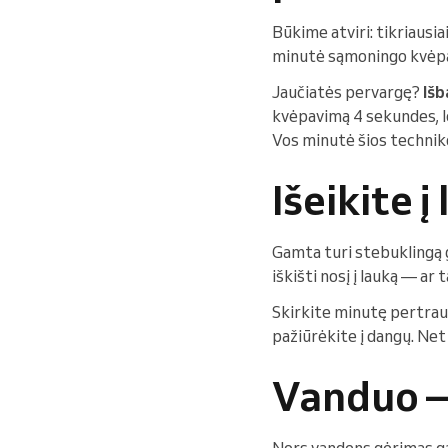
Būkime atviri: tikriausi
minutė sąmoningo kvėpav
Jaučiatės pervargę?
Išb
kvėpavimą 4 sekundes, l
Vos minutė šios technik
Išeikite 
Gamta turi stebuklingą 
iškišti nosį į lauką — ar
Skirkite minutę pertrau
pažiūrėkite į dangų. Net
Vanduo —
Nors vandens gėrimas ga