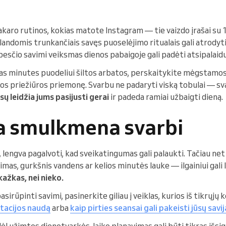
karo rutinos, kokias matote Instagram — tie vaizdo įrašai su 
alandomis trunkančiais savęs puoselėjimo ritualais gali atrodyti
esčio savimi veiksmas dienos pabaigoje gali padėti atsipalaiduo
ias minutes puodeliui šiltos arbatos, perskaitykite mėgstamos
 priežiūros priemonę. Svarbu ne padaryti viską tobulai — s
esų leidžia jums pasijusti gerai
ir padeda ramiai užbaigti dieną.
a smulkmena svarbi
lengva pagalvoti, kad sveikatingumas gali palaukti. Tačiau ne
imas, gurkšnis vandens ar kelios minutės lauke — ilgainiui gali l
kažkas, nei nieko.
asirūpinti savimi, pasinerkite giliau į veiklas, kurios iš tikrųjų k
itacijos naudą
arba
kaip pirties seansai gali pakeisti jūsų savi
dėl užimtos dienotvarkės, laiko planavimas gali būti tikras išs