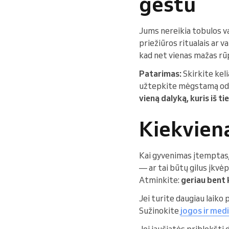
gestu
Jums nereikia tobulos va
priežiūros ritualais ar v
kad net vienas mažas rūp
Patarimas:
Skirkite kel
užtepkite mėgstamą odos
vieną dalyką, kuris iš ti
Kiekvien
Kai gyvenimas įtemptas, 
— ar tai būtų gilus įkvėp
Atminkite:
geriau bent 
Jei turite daugiau laiko p
Sužinokite
jogos ir med
Jei jaučiatės priblokšti 