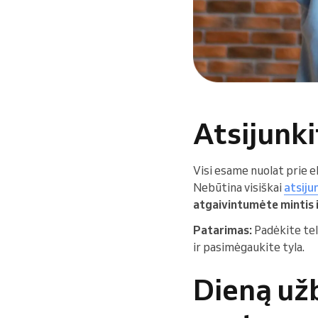
Atsijunk
Visi esame nuolat prie e
Nebūtina visiškai
atsiju
atgaivintumėte mintis i
Patarimas:
Padėkite tel
ir pasimėgaukite tyla.
Dieną už