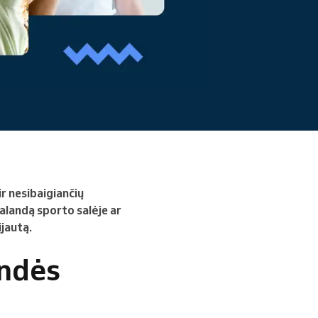
Skaityti daugiau
ir nesibaigiančių
alandą sporto salėje ar
jautą.
undės