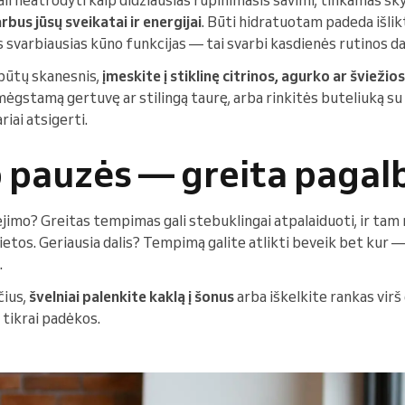
bus jūsų sveikatai ir energijai
. Būti hidratuotam padeda išlik
s svarbiausias kūno funkcijas — tai svarbi kasdienės rutinos dal
būtų skanesnis,
įmeskite į stiklinę citrinos, agurko ar švieži
ėgstamą gertuvę ar stilingą taurę, arba rinkitės buteliuką su
iai atsigerti.
pauzės — greita pagalb
jimo? Greitas tempimas gali stebuklingai atpalaiduoti, ir tam 
 vietos. Geriausia dalis? Tempimą galite atlikti beveik bet kur —
.
čius,
švelniai palenkite kaklą į šonus
arba iškelkite rankas virš
 tikrai padėkos.