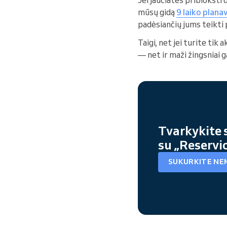
mūsų gidą
9 laiko plan
padėsiančių jums teikti
Taigi, net jei turite tik 
— net ir maži žingsniai 
Tvarkykite 
su „Reservi
SUKURKITE NE