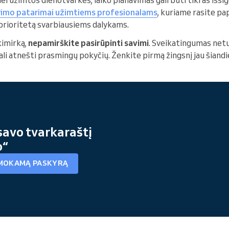
avimo patarimai užimtiems profesionalams
, kuriame rasite pa
 prioritetą svarbiausiems dalykams.
akimirką,
nepamirškite pasirūpinti savimi
. Sveikatingumas netu
gali atnešti prasmingų pokyčių. Ženkite pirmą žingsnį jau šiand
savo tvarkaraštį
o“
MOKAMĄ PASKYRĄ