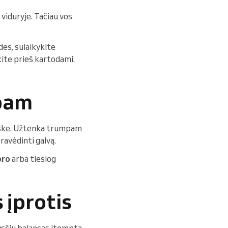
 viduryje. Tačiau vos
des, sulaikykite
kite prieš kartodami.
mpam
miške. Užtenka trumpam
pravėdinti galvą.
oro
arba tiesiog
 įprotis
ysčių balansas įtemptą