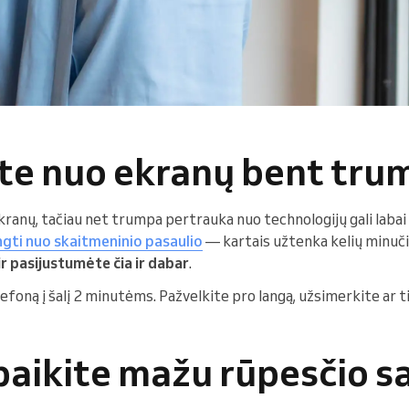
ite nuo ekranų bent tr
kranų, tačiau net trumpa pertrauka nuo technologijų gali labai 
ngti nuo skaitmeninio pasaulio
— kartais užtenka kelių minuči
r pasijustumėte čia ir dabar
.
efoną į šalį 2 minutėms. Pažvelkite pro langą, užsimerkite ar 
baikite mažu rūpesčio s