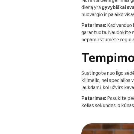
dieną yra
gyvybiškai svar
nuovargio ir palaiko visa
Patarimas:
Kad vanduo 
garantuota. Naudokite m
nepamirštumėte reguliar
Tempimo 
Sustingote nuo ilgo sėdė
kilimėlio, nei specialios
laukdami, kol užvirs kava
Patarimas:
Pasukite pe
kelias sekundes, o kūnas