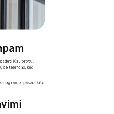
umpam
padėti jūsų protui.
ų be telefono, kad
tiesiog ramiai pasėdėkite
avimi