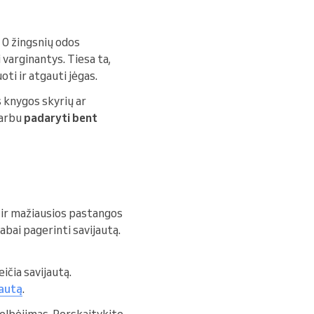
10 žingsnių odos
 varginantys. Tiesa ta,
ti ir atgauti jėgas.
 knygos skyrių ar
varbu
padaryti bent
t ir mažiausios pastangos
abai pagerinti savijautą.
eičia savijautą.
jautą
.
igelbėjimas. Perskaitykite