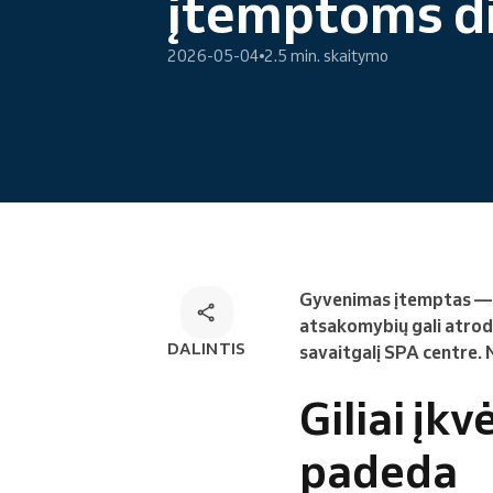
įtemptoms d
Internetinė rezervacija
Omnichannel rezervacijų
2026-05-04
2.5 min. skaitymo
sprendimas
Gyvenimas įtemptas — ta
atsakomybių gali atrody
DALINTIS
savaitgalį SPA centre. 
Giliai įk
padeda