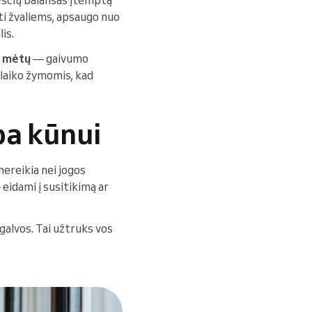
ti žvaliems, apsaugo nuo
is.
os mėtų
— gaivumo
 laiko žymomis, kad
a kūnui
nereikia nei jogos
 eidami į susitikimą ar
 galvos. Tai užtruks vos