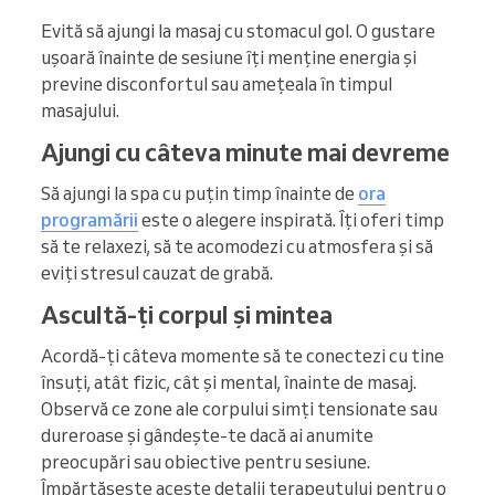
Evită să ajungi la masaj cu stomacul gol. O gustare
ușoară înainte de sesiune îți menține energia și
previne disconfortul sau amețeala în timpul
masajului.
Ajungi cu câteva minute mai devreme
Să ajungi la spa cu puțin timp înainte de
ora
programării
este o alegere inspirată. Îți oferi timp
să te relaxezi, să te acomodezi cu atmosfera și să
eviți stresul cauzat de grabă.
Ascultă-ți corpul și mintea
Acordă-ți câteva momente să te conectezi cu tine
însuți, atât fizic, cât și mental, înainte de masaj.
Observă ce zone ale corpului simți tensionate sau
dureroase și gândește-te dacă ai anumite
preocupări sau obiective pentru sesiune.
Împărtășește aceste detalii terapeutului pentru o