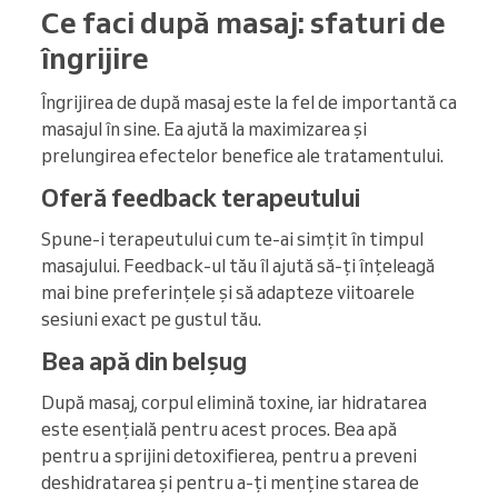
Ce faci după masaj: sfaturi de
îngrijire
Îngrijirea de după masaj este la fel de importantă ca
masajul în sine. Ea ajută la maximizarea și
prelungirea efectelor benefice ale tratamentului.
Oferă feedback terapeutului
Spune-i terapeutului cum te-ai simțit în timpul
masajului. Feedback-ul tău îl ajută să-ți înțeleagă
mai bine preferințele și să adapteze viitoarele
sesiuni exact pe gustul tău.
Bea apă din belșug
După masaj, corpul elimină toxine, iar hidratarea
este esențială pentru acest proces. Bea apă
pentru a sprijini detoxifierea, pentru a preveni
deshidratarea și pentru a-ți menține starea de