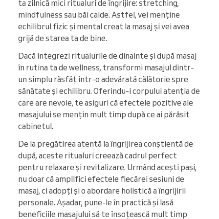
ta zilnică mici ritualuri de îngrijire: stretching,
mindfulness sau băi calde. Astfel, vei menține
echilibrul fizic și mental creat la masaj și vei avea
grijă de starea ta de bine.
Dacă integrezi ritualurile de dinainte și după masaj
în rutina ta de wellness, transformi masajul dintr-
un simplu răsfăț într-o adevărată călătorie spre
sănătate și echilibru. Oferindu-i corpului atenția de
care are nevoie, te asiguri că efectele pozitive ale
masajului se mențin mult timp după ce ai părăsit
cabinetul.
De la pregătirea atentă la îngrijirea conștientă de
după, aceste ritualuri creează cadrul perfect
pentru relaxare și revitalizare. Urmând acești pași,
nu doar că amplifici efectele fiecărei sesiuni de
masaj, ci adopți și o abordare holistică a îngrijirii
personale. Așadar, pune-le în practică și lasă
beneficiile masajului să te însoțească mult timp