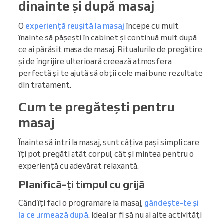
dinainte și după masaj
O
experiență reușită la masaj
începe cu mult
înainte să pășești în cabinet și continuă mult după
ce ai părăsit masa de masaj. Ritualurile de pregătire
și de îngrijire ulterioară creează atmosfera
perfectă și te ajută să obții cele mai bune rezultate
din tratament.
Cum te pregătești pentru
masaj
Înainte să intri la masaj, sunt câțiva pași simpli care
îți pot pregăti atât corpul, cât și mintea pentru o
experiență cu adevărat relaxantă.
Planifică-ți timpul cu grijă
Când îți faci o programare la masaj,
gândește-te și
la ce urmează după
. Ideal ar fi să nu ai alte activități