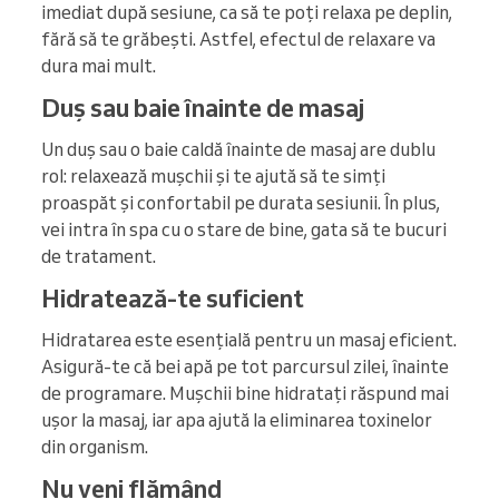
imediat după sesiune, ca să te poți relaxa pe deplin,
fără să te grăbești. Astfel, efectul de relaxare va
dura mai mult.
Duș sau baie înainte de masaj
Un duș sau o baie caldă înainte de masaj are dublu
rol: relaxează mușchii și te ajută să te simți
proaspăt și confortabil pe durata sesiunii. În plus,
vei intra în spa cu o stare de bine, gata să te bucuri
de tratament.
Hidratează-te suficient
Hidratarea este esențială pentru un masaj eficient.
Asigură-te că bei apă pe tot parcursul zilei, înainte
de programare. Mușchii bine hidratați răspund mai
ușor la masaj, iar apa ajută la eliminarea toxinelor
din organism.
Nu veni flămând