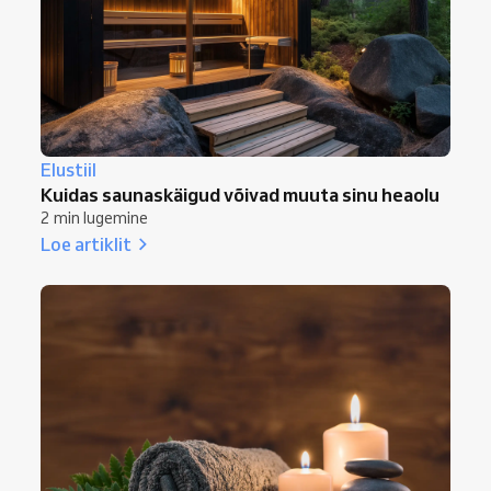
Elustiil
Kuidas saunaskäigud võivad muuta sinu heaolu
2 min lugemine
Loe artiklit