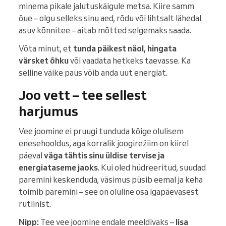
minema pikale jalutuskäigule metsa. Kiire samm
õue – olgu selleks sinu aed, rõdu või lihtsalt lähedal
asuv kõnnitee – aitab mõtted selgemaks saada.
Võta minut, et
tunda päikest näol, hingata
värsket õhku
või vaadata hetkeks taevasse. Ka
selline väike paus võib anda uut energiat.
Joo vett – tee sellest
harjumus
Vee joomine ei pruugi tunduda kõige olulisem
enesehooldus, aga korralik joogirežiim on kiirel
päeval
väga tähtis sinu üldise tervise ja
energiataseme jaoks
. Kui oled hüdreeritud, suudad
paremini keskenduda, väsimus püsib eemal ja keha
toimib paremini – see on oluline osa igapäevasest
rutiinist.
Nipp:
Tee vee joomine endale meeldivaks –
lisa