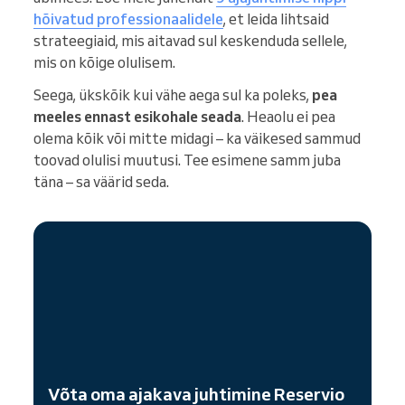
hõivatud professionaalidele
, et leida lihtsaid
strateegiaid, mis aitavad sul keskenduda sellele,
mis on kõige olulisem.
Seega, ükskõik kui vähe aega sul ka poleks,
pea
meeles ennast esikohale seada
. Heaolu ei pea
olema kõik või mitte midagi – ka väikesed sammud
toovad olulisi muutusi. Tee esimene samm juba
täna – sa väärid seda.
Võta oma ajakava juhtimine Reservio