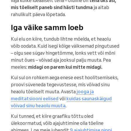
vaja kõike ideaalselt teha – oluline on
teha üks asi,
mis tõeliselt paneb sind hästi tundma
ja aitab
rahulikult päeva lõpetada.
Iga väike samm loeb
Kui elu on kiire, tundub lihtne mõelda, et heaolu
võib oodata. Kuid isegi kõige väiksemad pingutused
– olgu see sügav hingetõmme, lonks vett või mõni
minut õues – võivad aja jooksul palju muuta. Pea
meeles:
midagi on parem kui mitte midagi.
Kui sul on rohkem aega enese eest hoolitsemiseks,
proovi süveneda tegevustesse, mis võivad sinu
heaolu tõeliselt muuta. Avasta
jooga ja
meditatsiooni eelised
või
kuidas saunaskäigud
võivad sinu heaolu muuta
.
Kui tunned, et kiire graafiku tõttu oled
ülekoormatud, võib ajajuhtimine olla tõeline
abimees. Loe meie juhendit
9 ajajuhtimise nippi