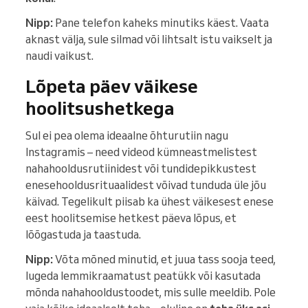
Nipp:
Pane telefon kaheks minutiks käest. Vaata
aknast välja, sule silmad või lihtsalt istu vaikselt ja
naudi vaikust.
Lõpeta päev väikese
hoolitsushetkega
Sul ei pea olema ideaalne õhturutiin nagu
Instagramis – need videod kümneastmelistest
nahahooldusrutiinidest või tundidepikkustest
enesehooldusrituaalidest võivad tunduda üle jõu
käivad. Tegelikult piisab ka ühest väikesest enese
eest hoolitsemise hetkest päeva lõpus, et
lõõgastuda ja taastuda.
Nipp:
Võta mõned minutid, et juua tass sooja teed,
lugeda lemmikraamatust peatükk või kasutada
mõnda nahahooldustoodet, mis sulle meeldib. Pole