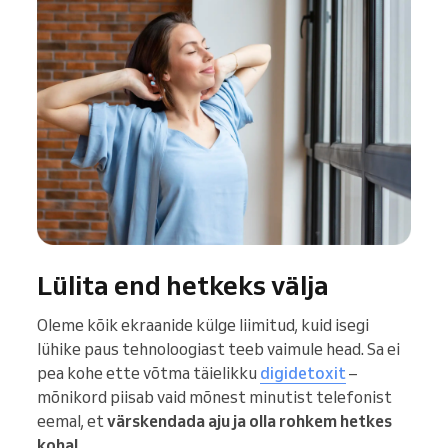
Lülita end hetkeks välja
Oleme kõik ekraanide külge liimitud, kuid isegi
lühike paus tehnoloogiast teeb vaimule head. Sa ei
pea kohe ette võtma täielikku
digidetoxit
–
mõnikord piisab vaid mõnest minutist telefonist
eemal, et
värskendada aju ja olla rohkem hetkes
kohal
.