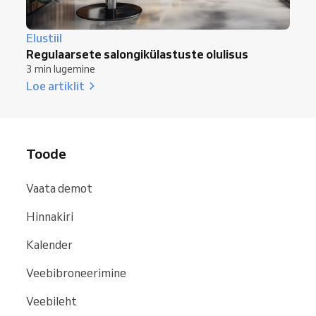
Elustiil
Regulaarsete salongikülastuste olulisus
3 min lugemine
Loe artiklit
Toode
Vaata demot
Hinnakiri
Kalender
Veebibroneerimine
Veebileht