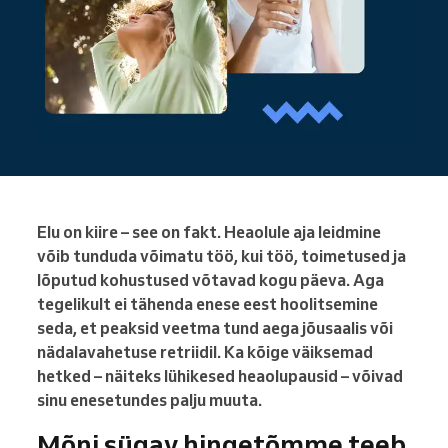
Elu on kiire – see on fakt. Heaolule aja leidmine
võib tunduda võimatu töö, kui töö, toimetused ja
lõputud kohustused võtavad kogu päeva. Aga
tegelikult ei tähenda enese eest hoolitsemine
seda, et peaksid veetma tund aega jõusaalis või
nädalavahetuse retriidil. Ka kõige väiksemad
hetked – näiteks lühikesed heaolupausid – võivad
sinu enesetundes palju muuta.
Mõni sügav hingetõmme teeb