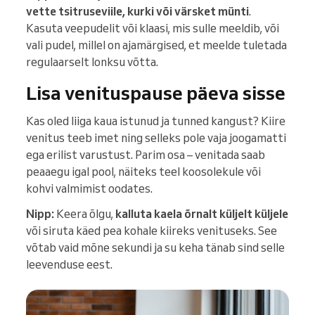
vette tsitruseviile, kurki või värsket münti
.
Kasuta veepudelit või klaasi, mis sulle meeldib, või
vali pudel, millel on ajamärgised, et meelde tuletada
regulaarselt lonksu võtta.
Lisa venituspause päeva sisse
Kas oled liiga kaua istunud ja tunned kangust? Kiire
venitus teeb imet ning selleks pole vaja joogamatti
ega erilist varustust. Parim osa – venitada saab
peaaegu igal pool, näiteks teel koosolekule või
kohvi valmimist oodates.
Nipp:
Keera õlgu,
kalluta kaela õrnalt küljelt küljele
või siruta käed pea kohale kiireks venituseks. See
võtab vaid mõne sekundi ja su keha tänab sind selle
leevenduse eest.