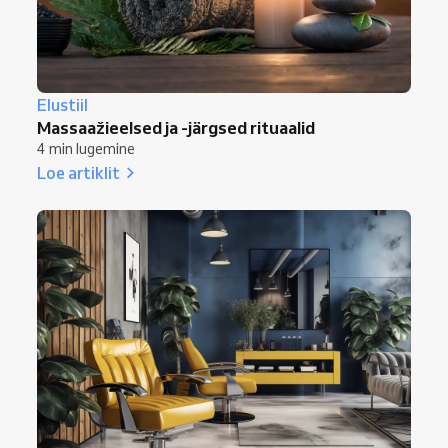
Elustiil
Massaažieelsed ja -järgsed rituaalid
4 min lugemine
Loe artiklit