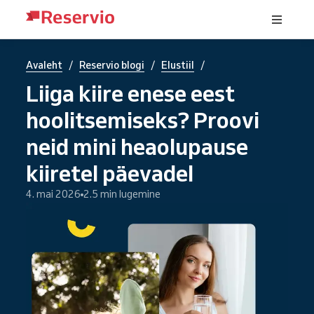
/
/
/
Avaleht
Reservio blogi
Elustiil
Liiga kiire enese eest
hoolitsemiseks? Proovi
neid mini heaolupause
kiiretel päevadel
4. mai 2026
2.5 min lugemine