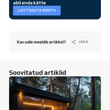
abil enda kätte
LOO TASUTA KONTO
Kas sulle meeldib artikkel?
JAGA
Soovitatud artiklid