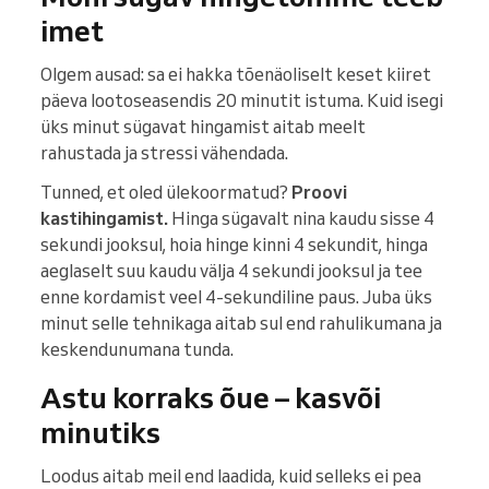
imet
Olgem ausad: sa ei hakka tõenäoliselt keset kiiret
päeva lootoseasendis 20 minutit istuma. Kuid isegi
üks minut sügavat hingamist aitab meelt
rahustada ja stressi vähendada.
Tunned, et oled ülekoormatud?
Proovi
kastihingamist.
Hinga sügavalt nina kaudu sisse 4
sekundi jooksul, hoia hinge kinni 4 sekundit, hinga
aeglaselt suu kaudu välja 4 sekundi jooksul ja tee
enne kordamist veel 4-sekundiline paus. Juba üks
minut selle tehnikaga aitab sul end rahulikumana ja
keskendunumana tunda.
Astu korraks õue – kasvõi
minutiks
Loodus aitab meil end laadida, kuid selleks ei pea