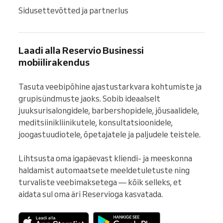
Sidusettevõtted ja partnerlus
Laadi alla Reservio Businessi
mobiilirakendus
Tasuta veebipõhine ajastustarkvara kohtumiste ja 
grupisündmuste jaoks. Sobib ideaalselt 
juuksurisalongidele, barbershopidele, jõusaalidele, 
meditsiinikliinikutele, konsultatsioonidele, 
joogastuudiotele, õpetajatele ja paljudele teistele.

Lihtsusta oma igapäevast kliendi- ja meeskonna 
haldamist automaatsete meeldetuletuste ning 
turvaliste veebimaksetega — kõik selleks, et 
aidata sul oma äri Reservioga kasvatada.