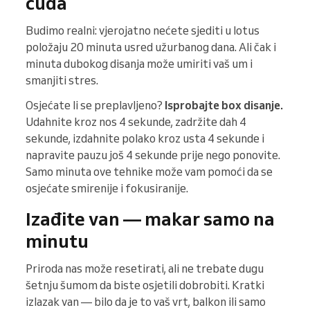
čuda
Budimo realni: vjerojatno nećete sjediti u lotus
položaju 20 minuta usred užurbanog dana. Ali čak i
minuta dubokog disanja može umiriti vaš um i
smanjiti stres.
Osjećate li se preplavljeno?
Isprobajte box disanje.
Udahnite kroz nos 4 sekunde, zadržite dah 4
sekunde, izdahnite polako kroz usta 4 sekunde i
napravite pauzu još 4 sekunde prije nego ponovite.
Samo minuta ove tehnike može vam pomoći da se
osjećate smirenije i fokusiranije.
Izađite van — makar samo na
minutu
Priroda nas može resetirati, ali ne trebate dugu
šetnju šumom da biste osjetili dobrobiti. Kratki
izlazak van — bilo da je to vaš vrt, balkon ili samo