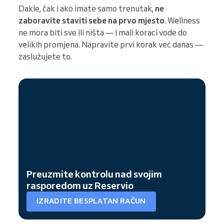
Dakle, čak i ako imate samo trenutak,
ne
zaboravite staviti sebe na prvo mjesto
. Wellness
ne mora biti sve ili ništa — i mali koraci vode do
velikih promjena. Napravite prvi korak već danas —
zaslužujete to.
Preuzmite kontrolu nad svojim
rasporedom uz Reservio
IZRADITE BESPLATAN RAČUN