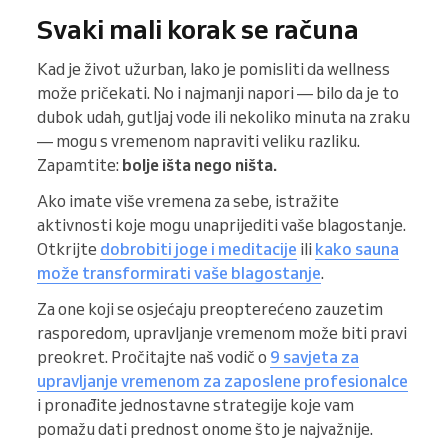
Svaki mali korak se računa
Kad je život užurban, lako je pomisliti da wellness
može pričekati. No i najmanji napori — bilo da je to
dubok udah, gutljaj vode ili nekoliko minuta na zraku
— mogu s vremenom napraviti veliku razliku.
Zapamtite:
bolje išta nego ništa.
Ako imate više vremena za sebe, istražite
aktivnosti koje mogu unaprijediti vaše blagostanje.
Otkrijte
dobrobiti joge i meditacije
ili
kako sauna
može transformirati vaše blagostanje
.
Za one koji se osjećaju preopterećeno zauzetim
rasporedom, upravljanje vremenom može biti pravi
preokret. Pročitajte naš vodič o
9 savjeta za
upravljanje vremenom za zaposlene profesionalce
i pronađite jednostavne strategije koje vam
pomažu dati prednost onome što je najvažnije.