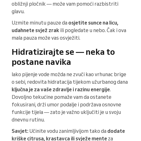
obližnji pločnik — može vam pomoći razbistriti
glavu.
Uzmite minutu pauze da
osjetite sunce na licu,
udahnete svjež zrak
ili pogledate u nebo. Čak i ova
mala pauza može vas osvježiti.
Hidratizirajte se — neka to
postane navika
Iako pijenje vode možda ne zvuči kao vrhunac brige
o sebi, redovita hidratacija tijekom užurbanog dana
ključna je za vaše zdravlje i razinu energije
.
Dovoljno tekućine pomaže vam da ostanete
fokusirani, drži umor podalje i podržava osnovne
funkcije tijela — zato je važno uključiti je u svoju
dnevnu rutinu.
Savjet:
Učinite vodu zanimljivijom tako da
dodate
kriške citrusa, krastavca ili svježe mente
za