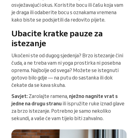
osvježavajući okus. Koristite bocu ili čašu koja vam
je draga ili odaberite bocu s oznakama vremena
kako biste se podsjetili da redovito pijete.
Ubacite kratke pauze za
istezanje
Ukočeni ste od dugog sjedenja? Brzo istezanje čini
čuda, a ne treba vam ni yoga prostirka ni posebna
oprema. Najbolje od svega? Možete se istegnuti
gotovo bilo gdje — na putu do sastanka ili dok
čekate da se kava skuha.
Savjet:
Zarolajte ramena,
nježno nagnite vrat s
jedne na drugu stranu
ili ispružite ruke iznad glave
za brzo istezanje. Potrebno je samo nekoliko
sekundi, a vaše će vam tijelo biti zahvalno.