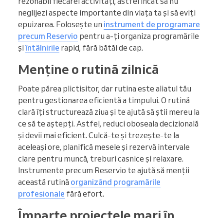
rezonabil fiecărei activități, astfel încât să nu
neglijezi aspecte importante din viața ta și să eviți
epuizarea. Folosește un
instrument de programare
precum Reservio
pentru a-ți organiza programările
și
întâlnirile
rapid, fără bătăi de cap.
Menține o rutină zilnică
Poate părea plictisitor, dar rutina este aliatul tău
pentru gestionarea eficientă a timpului. O rutină
clară îți structurează ziua și te ajută să știi mereu la
ce să te aștepți. Astfel, reduci oboseala decizională
și devii mai eficient. Culcă-te și trezește-te la
aceleași ore, planifică mesele și rezervă intervale
clare pentru muncă, treburi casnice și relaxare.
Instrumente precum Reservio te ajută să menții
această rutină
organizând programările
profesionale
fără efort.
Împarte proiectele mari în