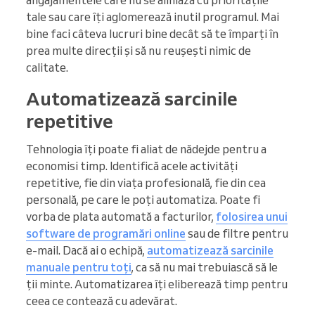
angajamentele care nu se aliniază cu prioritățile
tale sau care îți aglomerează inutil programul. Mai
bine faci câteva lucruri bine decât să te împarți în
prea multe direcții și să nu reușești nimic de
calitate.
Automatizează sarcinile
repetitive
Tehnologia îți poate fi aliat de nădejde pentru a
economisi timp. Identifică acele activități
repetitive, fie din viața profesională, fie din cea
personală, pe care le poți automatiza. Poate fi
vorba de plata automată a facturilor,
folosirea unui
software de programări online
sau de filtre pentru
e-mail. Dacă ai o echipă,
automatizează sarcinile
manuale pentru toți
, ca să nu mai trebuiască să le
ții minte. Automatizarea îți eliberează timp pentru
ceea ce contează cu adevărat.