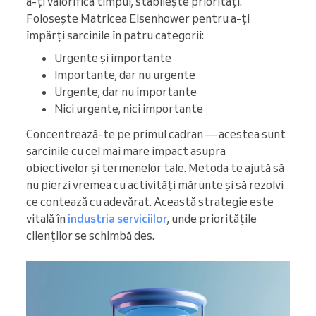
a-ți valorifica timpul, stabilește priorități.
Folosește Matricea Eisenhower pentru a-ți
împărți sarcinile în patru categorii:
Urgente și importante
Importante, dar nu urgente
Urgente, dar nu importante
Nici urgente, nici importante
Concentrează-te pe primul cadran — acestea sunt
sarcinile cu cel mai mare impact asupra
obiectivelor și termenelor tale. Metoda te ajută să
nu pierzi vremea cu activități mărunte și să rezolvi
ce contează cu adevărat. Această strategie este
vitală în
industria serviciilor
, unde prioritățile
clienților se schimbă des.