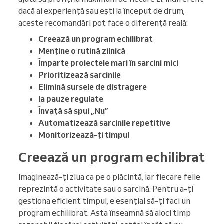
dacă ai experiență sau ești la început de drum,
aceste recomandări pot face o diferență reală:
Creează un program echilibrat
Menține o rutină zilnică
Împarte proiectele mari în sarcini mici
Prioritizează sarcinile
Elimină sursele de distragere
Ia pauze regulate
Învață să spui „Nu”
Automatizează sarcinile repetitive
Monitorizează-ți timpul
Creează un program echilibrat
Imaginează-ți ziua ca pe o plăcintă, iar fiecare felie
reprezintă o activitate sau o sarcină. Pentru a-ți
gestiona eficient timpul, e esențial să-ți faci un
program echilibrat. Asta înseamnă să aloci timp