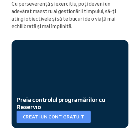
Cu perseverență și exercițiu, poți deveni un
adevărat maestru al gestionării timpului, să-ți
atingi obiectivele și să te bucuri de o viață mai
echilibrată și mai împlinită.
Preia controlul programărilor cu
Reservio
CREAȚI UN CONT GRATUIT