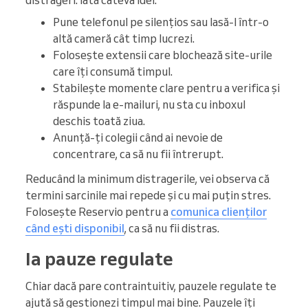
distrageri. Iată câteva idei:
Pune telefonul pe silențios sau lasă-l într-o
altă cameră cât timp lucrezi.
Folosește extensii care blochează site-urile
care îți consumă timpul.
Stabilește momente clare pentru a verifica și
răspunde la e-mailuri, nu sta cu inboxul
deschis toată ziua.
Anunță-ți colegii când ai nevoie de
concentrare, ca să nu fii întrerupt.
Reducând la minimum distragerile, vei observa că
termini sarcinile mai repede și cu mai puțin stres.
Folosește Reservio pentru a
comunica clienților
când ești disponibil
, ca să nu fii distras.
Ia pauze regulate
Chiar dacă pare contraintuitiv, pauzele regulate te
ajută să gestionezi timpul mai bine. Pauzele îți