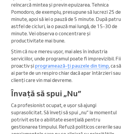
reîncarcă mintea și previn epuizarea. Tehnica
Pomodoro, de exemplu, presupune să lucrezi 25 de
minute, apoi să iei o pauză de 5 minute. După patru
astfel de cicluri, ia o pauză mai lungă, de 15-30 de
minute. Vei observa o concentrare și
productivitate mai bune.
Știm că nu e mereu ușor, mai ales în industria
serviciilor, unde programul poate fi imprevizibil. Fii
proactiv și
programează-ți pauzele din timp
, ca să
ai parte de un respiro chiar dacă apar întârzieri sau
clienți care vin mai devreme.
Învață să spui „Nu”
Ca profesionist ocupat, e ușor să ajungi
suprasolicitat. Să înveți să spui „nu” la momentul
potrivit este o abilitate esențială pentru
gestionarea timpului. Refuză politicos cererile sau