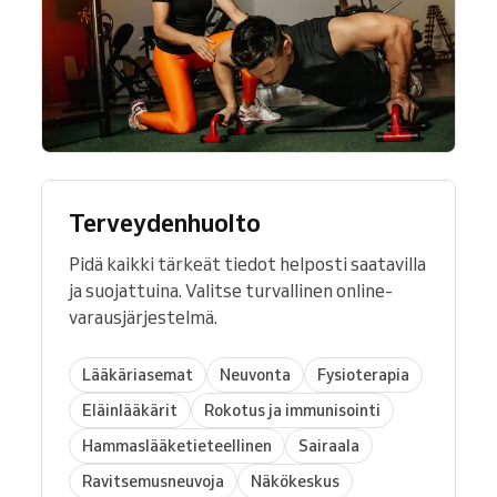
Terveydenhuolto
Pidä kaikki tärkeät tiedot helposti saatavilla
ja suojattuina. Valitse turvallinen online-
varausjärjestelmä.
Lääkäriasemat
Neuvonta
Fysioterapia
Eläinlääkärit
Rokotus ja immunisointi
Hammaslääketieteellinen
Sairaala
Ravitsemusneuvoja
Näkökeskus