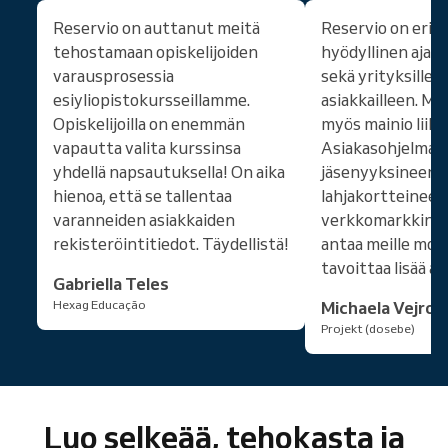
Reservio on auttanut meitä
Reservio on eritt
tehostamaan opiskelijoiden
hyödyllinen ajan
varausprosessia
sekä yrityksille 
esiyliopistokursseillamme.
asiakkailleen. Mo
Opiskelijoilla on enemmän
myös mainio liikke
vapautta valita kurssinsa
Asiakasohjelma
yhdellä napsautuksella! On aika
jäsenyyksineen,
hienoa, että se tallentaa
lahjakortteineen 
varanneiden asiakkaiden
verkkomarkkinoi
rekisteröintitiedot. Täydellistä!
antaa meille mon
tavoittaa lisää as
Gabriella Teles
Hexag Educação
Michaela Vejros
Projekt (dosebe)
Luo selkeää, tehokasta ja