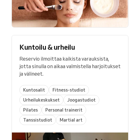
Kuntoilu & urheilu
Reservio ilmoittaa kaikista varauksista,
jotta sinulla on aikaa valmistella harjoitukset
ja välineet.
Kuntosalit
Fitness-studiot
Urheilukeskukset
Joogastudiot
Pilates
Personal trainerit
Tanssistudiot
Martial art