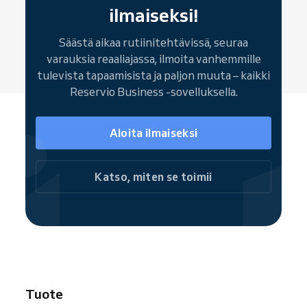
tapaamispaikka sekä linkki varauksen
ilmaiseksi!
muokkaamiseen tai peruuttamiseen.
Säästä aikaa rutiinitehtävissä, seuraa
varauksia reaaliajassa, ilmoita vanhemmille
tulevista tapaamisista ja paljon muuta – kaikki
Reservio Business -sovelluksella.
Aloita ilmaiseksi
Katso, miten se toimii
Tuote