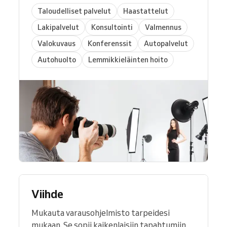
Taloudelliset palvelut
Haastattelut
Lakipalvelut
Konsultointi
Valmennus
Valokuvaus
Konferenssit
Autopalvelut
Autohuolto
Lemmikkieläinten hoito
Viihde
Mukauta varausohjelmisto tarpeidesi
mukaan. Se sopii kaikenlaisiin tapahtumiin.