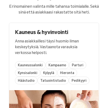
Erinomainen valinta mille tahansa toimialalle. Sekä
sinä että asiakkaasi rakastatte sitä heti.
Kauneus & hyvinvointi
Anna asiakkaillesi täysi huomio ilman
keskeytyksiä. Vastaanota varauksia
verkossa helposti.
Kauneussalonki
Kampaamo
Parturi
Kynsisalonki
Kylpylä
Hieronta
Häästudio
Tatuointistudio
Pedikyyri