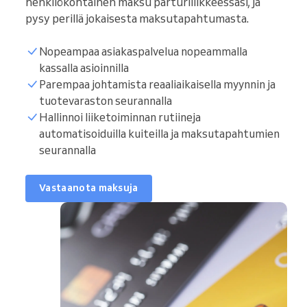
henkilökohtainen maksu parturiliikkeessäsi, ja
pysy perillä jokaisesta maksutapahtumasta.
Nopeampaa asiakaspalvelua nopeammalla
kassalla asioinnilla
Parempaa johtamista reaaliaikaisella myynnin ja
tuotevaraston seurannalla
Hallinnoi liiketoiminnan rutiineja
automatisoiduilla kuiteilla ja maksutapahtumien
seurannalla
Vastaanota maksuja