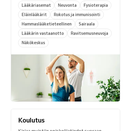
Lääkäriasemat
Neuvonta
Fysioterapia
Eläinlääkärit
Rokotus ja immunisointi
Hammaslääketieteellinen
Sairaala
Lääkärin vastaanotto
Ravitsemusneuvoja
Näkökeskus
Koulutus