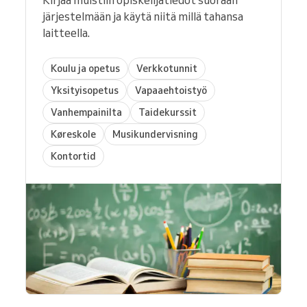
Kirjaa muistiin opiskelijatiedot suoraan
järjestelmään ja käytä niitä millä tahansa
laitteella.
Koulu ja opetus
Verkkotunnit
Yksityisopetus
Vapaaehtoistyö
Vanhempainilta
Taidekurssit
Køreskole
Musikundervisning
Kontortid