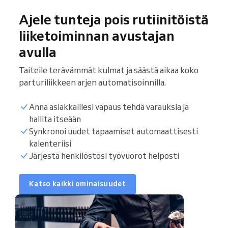
Ajele tunteja pois rutiinitöistä
liiketoiminnan avustajan
avulla
Taiteile terävämmät kulmat ja säästä aikaa koko
parturiliikkeen arjen automatisoinnilla.
Anna asiakkaillesi vapaus tehdä varauksia ja
hallita itseään
Synkronoi uudet tapaamiset automaattisesti
Synkronoi kalenteri
kalenteriisi
Järjestä henkilöstösi työvuorot helposti
Asiakasluettelo
Katso kaikki ominaisuudet
Varaustunnit