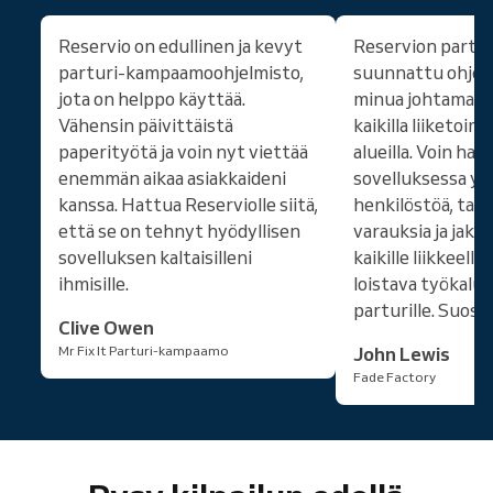
Reservio on edullinen ja kevyt
Reservion parturi
parturi-kampaamoohjelmisto,
suunnattu ohjel
jota on helppo käyttää.
minua johtamaan 
Vähensin päivittäistä
kaikilla liiketoim
paperityötä ja voin nyt viettää
alueilla. Voin halli
enemmän aikaa asiakkaideni
sovelluksessa yr
kanssa. Hattua Reserviolle siitä,
henkilöstöä, tark
että se on tehnyt hyödyllisen
varauksia ja jaka
sovelluksen kaltaisilleni
kaikille liikkeellä
ihmisille.
loistava työkalu k
parturille. Suosi
Clive Owen
Mr Fix It Parturi-kampaamo
John Lewis
Fade Factory