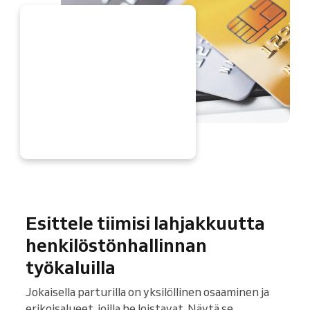
YT
Esittele tiimisi lahjakkuutta
henkilöstönhallinnan
työkaluilla
Jokaisella parturilla on yksilöllinen osaaminen ja
erikoisalueet, joilla he loistavat. Näytä se