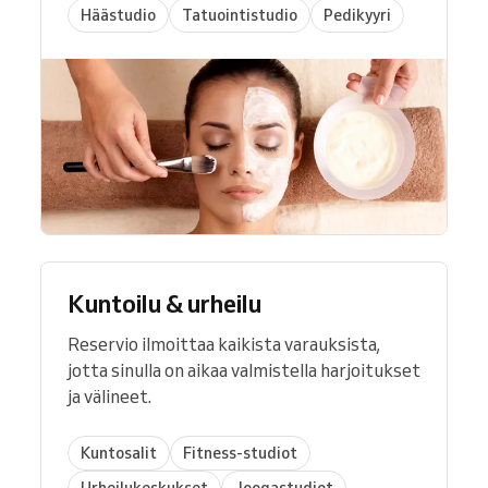
Häästudio
Tatuointistudio
Pedikyyri
Kuntoilu & urheilu
Reservio ilmoittaa kaikista varauksista,
jotta sinulla on aikaa valmistella harjoitukset
ja välineet.
Kuntosalit
Fitness-studiot
Urheilukeskukset
Joogastudiot