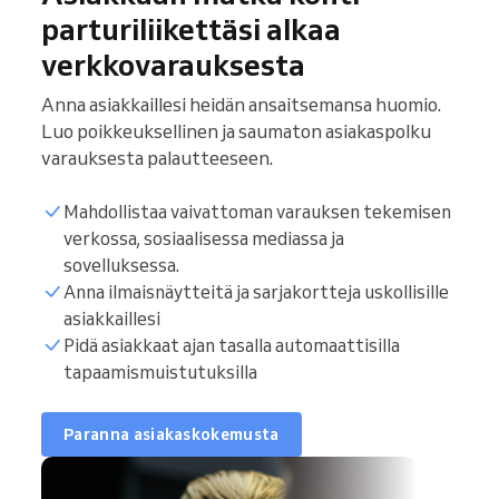
parturiliikettäsi alkaa
verkkovarauksesta
Anna asiakkaillesi heidän ansaitsemansa huomio.
Luo poikkeuksellinen ja saumaton asiakaspolku
varauksesta palautteeseen.
Mahdollistaa vaivattoman varauksen tekemisen
verkossa, sosiaalisessa mediassa ja
sovelluksessa.
Anna ilmaisnäytteitä ja sarjakortteja uskollisille
asiakkaillesi
Pidä asiakkaat ajan tasalla automaattisilla
tapaamismuistutuksilla
Paranna asiakaskokemusta