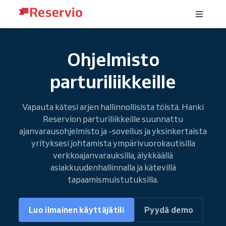
Ohjelmisto
parturiliikkeille
Vapauta kätesi arjen hallinnollisista töistä. Hanki
Reservion parturiliikkeille suunnattu
ajanvarausohjelmisto ja -sovellus ja yksinkertaista
yrityksesi johtamista ympärivuorokautisilla
verkkoajanvarauksilla, älykkäällä
asiakkuudenhallinnalla ja kätevillä
tapaamismuistutuksilla.
Luo ilmainen käyttäjätili
Pyydä demo