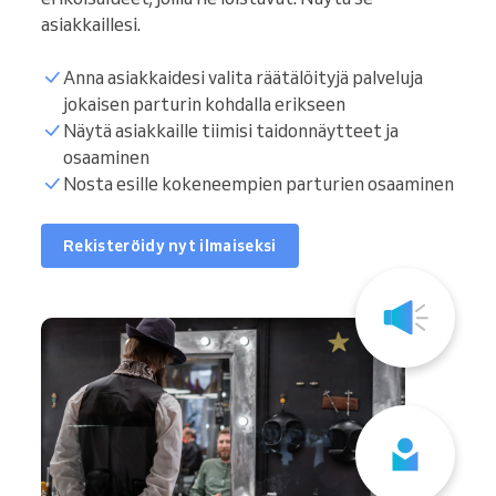
asiakkaillesi.
Anna asiakkaidesi valita räätälöityjä palveluja
jokaisen parturin kohdalla erikseen
Näytä asiakkaille tiimisi taidonnäytteet ja
osaaminen
Nosta esille kokeneempien parturien osaaminen
Rekisteröidy nyt ilmaiseksi