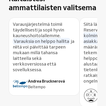
ammattilaisten valitsema
Varausjärjestelmä toimii
Siitä lähti
täydellisesti ja sopii hyvin
Reserviota
kauneushoitolallemme.
kolminkert
Varauksia on helppo hallita
ja
asiakkaitt
niitä voi päivittää tarpeen
määrän, ko
mukaan millä tahansa
tekeminen 
laitteella sekä
helppoa. S
verkkoversiossa että
alustaa läm
sovelluksessa.
tietenkin t
ratkaisee 
ongelmat v
Andrea Brucknerová
Beltempo
Ant
ADR