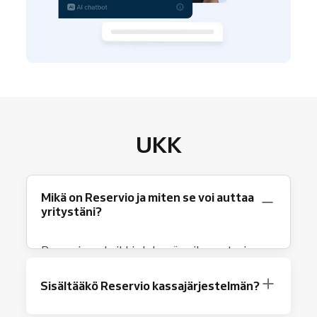
UKK
Mikä on Reservio ja miten se voi auttaa
yritystäni?
Reservio on kaikki yhdessä paikassa tarjoava
liiketoiminta-avustaja palveluntarjoajille, ja
sen suunnittelu perustuu yksinkertaiseen
Sisältääkö Reservio kassajärjestelmän?
varaustenhallintaan. Reservion avulla