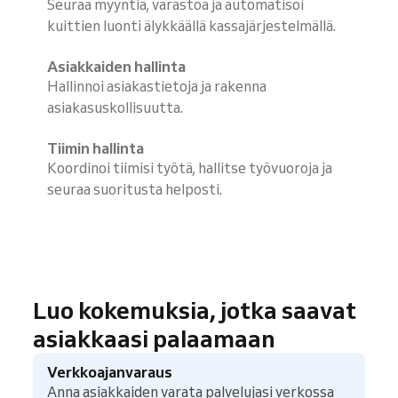
Seuraa myyntiä, varastoa ja automatisoi
kuittien luonti älykkäällä kassajärjestelmällä.
Asiakkaiden hallinta
Hallinnoi asiakastietoja ja rakenna
asiakasuskollisuutta.
Tiimin hallinta
Koordinoi tiimisi työtä, hallitse työvuoroja ja
seuraa suoritusta helposti.
Luo kokemuksia, jotka saavat
asiakkaasi palaamaan
Verkkoajanvaraus
Anna asiakkaiden varata palvelujasi verkossa