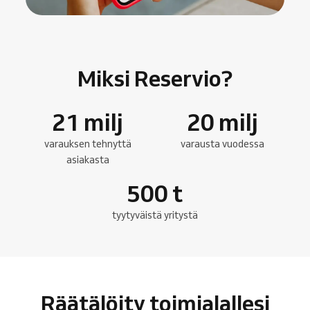
Miksi Reservio?
21
milj
20
milj
varauksen tehnyttä
varausta vuodessa
asiakasta
500
t
tyytyväistä yritystä
Räätälöity toimialallesi