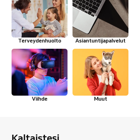
Terveydenhuolto
Asiantuntijapalvelut
Viihde
Muut
Kaltaistesi