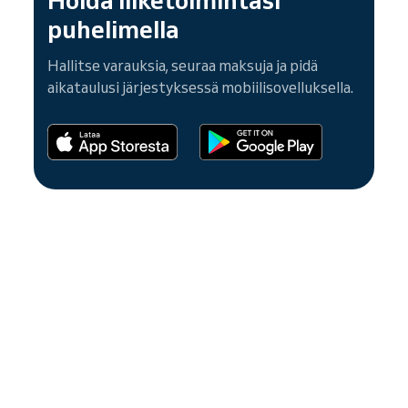
puhelimella
Hallitse varauksia, seuraa maksuja ja pidä
aikataulusi järjestyksessä mobiilisovelluksella.