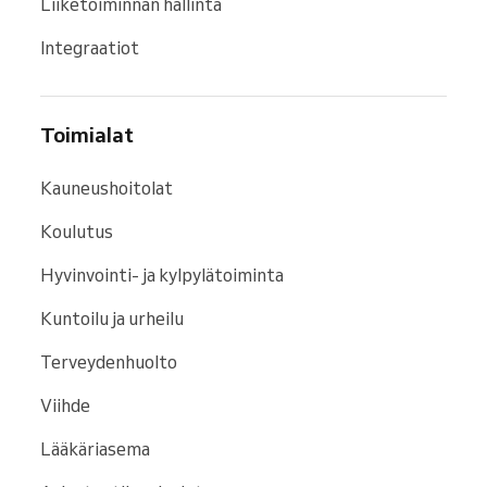
Liiketoiminnan hallinta
tekemistä.
Integraatiot
Toimialat
Kauneushoitolat
Koulutus
Hyvinvointi- ja kylpylätoiminta
Kuntoilu ja urheilu
Terveydenhuolto
Viihde
Lääkäriasema