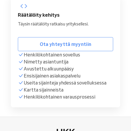
Räätälöity kehitys
Täysin räätälöity ratkaisu yrityksellesi.
Ota yhteyttä myyntiin
Henkilökohtainen sovellus
Nimetty asiantuntija
Avustettu alkuunpääsy
Ensisijainen asiakaspalvelu
Useita sijainteja yhdessä sovelluksessa
Kartta sijainneista
Henkilökohtainen varausprosessi