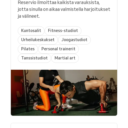
Reservio ilmoittaa kaikista varauksista,
jotta sinulla on aikaa valmistella harjoitukset
ja välineet.
Kuntosalit
Fitness-studiot
Urheilukeskukset
Joogastudiot
Pilates
Personal trainerit
Tanssistudiot
Martial art