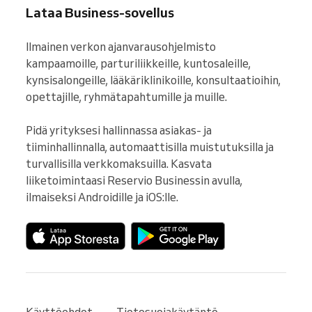
Lataa Business-sovellus
Ilmainen verkon ajanvarausohjelmisto 
kampaamoille, parturiliikkeille, kuntosaleille, 
kynsisalongeille, lääkäriklinikoille, konsultaatioihin, 
opettajille, ryhmätapahtumille ja muille.

Pidä yrityksesi hallinnassa asiakas- ja 
tiiminhallinnalla, automaattisilla muistutuksilla ja 
turvallisilla verkkomaksuilla. Kasvata 
liiketoimintaasi Reservio Businessin avulla, 
ilmaiseksi Androidille ja iOS:lle.
Käyttöehdot
Tietosuojakäytäntö