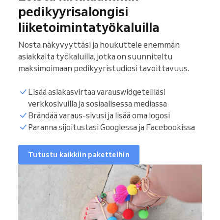
pedikyyrisalongisi
liiketoimintatyökaluilla
Nosta näkyvyyttäsi ja houkuttele enemmän
asiakkaita työkaluilla, jotka on suunniteltu
maksimoimaan pedikyyristudiosi tavoittavuus.
Lisää asiakasvirtaa varauswidgeteilläsi
verkkosivuilla ja sosiaalisessa mediassa
Brändää varaus-sivusi ja lisää oma logosi
Paranna sijoitustasi Googlessa ja Facebookissa
Tutustu kaikkiin paketteihin