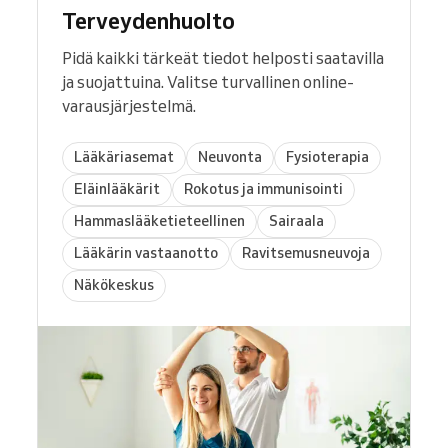
Terveydenhuolto
Pidä kaikki tärkeät tiedot helposti saatavilla
ja suojattuina. Valitse turvallinen online-
varausjärjestelmä.
Lääkäriasemat
Neuvonta
Fysioterapia
Eläinlääkärit
Rokotus ja immunisointi
Hammaslääketieteellinen
Sairaala
Lääkärin vastaanotto
Ravitsemusneuvoja
Näkökeskus