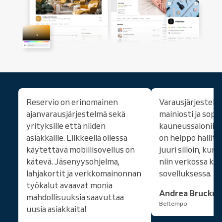
Reservio on erinomainen
Varausjärjestelm
ajanvarausjärjestelmä sekä
mainiosti ja sopi
yrityksille että niiden
kauneussaloniim
asiakkaille. Liikkeellä ollessa
on helppo hallita 
käytettävä mobiilisovellus on
juuri silloin, kun 
kätevä. Jäsenyysohjelma,
niin verkossa kui
lahjakortit ja verkkomainonnan
sovelluksessa.
työkalut avaavat monia
Andrea Bruckne
mahdollisuuksia saavuttaa
Beltempo
uusia asiakkaita!