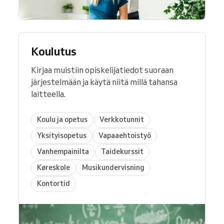
Koulutus
Kirjaa muistiin opiskelijatiedot suoraan
järjestelmään ja käytä niitä millä tahansa
laitteella.
Koulu ja opetus
Verkkotunnit
Yksityisopetus
Vapaaehtoistyö
Vanhempainilta
Taidekurssit
Køreskole
Musikundervisning
Kontortid