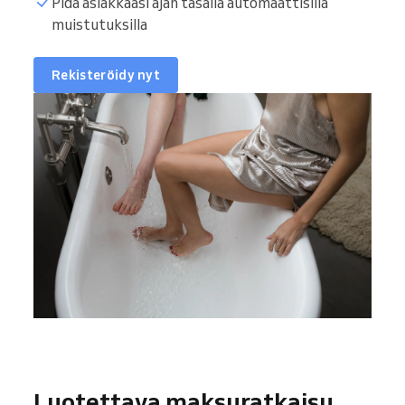
Pidä asiakkaasi ajan tasalla automaattisilla
muistutuksilla
Rekisteröidy nyt
Luotettava maksuratkaisu