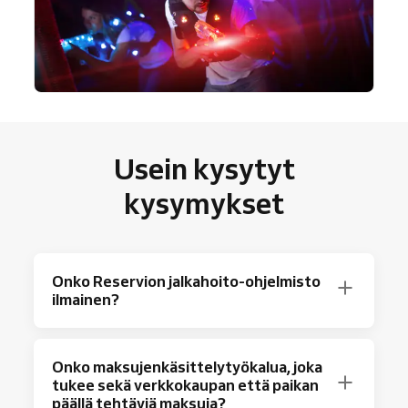
Usein kysytyt
kysymykset
Onko Reservion jalkahoito-ohjelmisto
ilmainen?
Ehdottomasti! Reservio tarjoaa ilmaisen
Onko maksujenkäsittelytyökalua, joka
suunnitelman, jolla voit hallita jopa 40
tukee sekä verkkokaupan että paikan
varausta kuukaudessa
päällä tehtäviä maksuja?