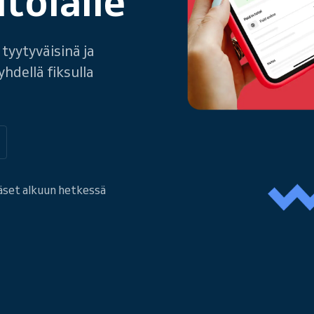
tolalle
 tyytyväisinä ja
hdellä fiksulla
äset alkuun hetkessä