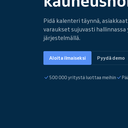
kauneushoi
Pidä kalenteri täynnä, asiakkaat
varaukset sujuvasti hallinnassa y
järjestelmällä.
Aloita ilmaiseksi
Pyydä demo
500 000 yritystä luottaa meihin
Pä