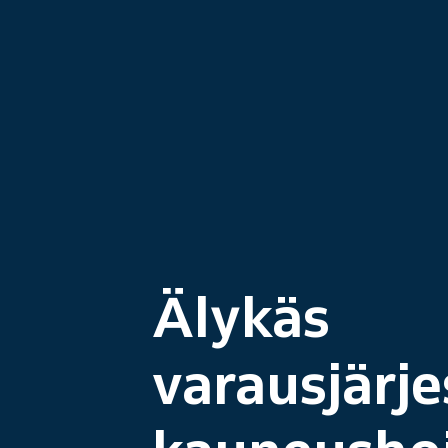
Älykäs
varausjärj