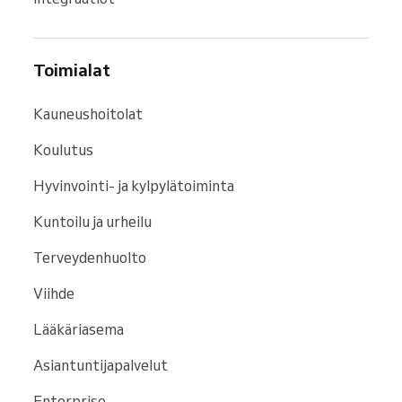
Toimialat
Kauneushoitolat
Koulutus
Hyvinvointi- ja kylpylätoiminta
Kuntoilu ja urheilu
Terveydenhuolto
Viihde
Lääkäriasema
Asiantuntijapalvelut
Enterprise