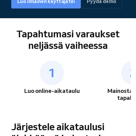
Luo ilmainen käyttäjätili
Pyydä demo
Tapahtumasi varaukset
neljässä vaiheessa
Luo online-aikataulu
Mainosta l
tapah
Järjestele aikataulusi