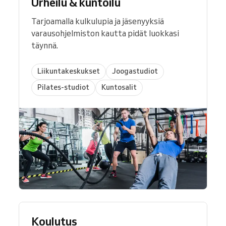
Urheilu & kuntoilu
Tarjoamalla kulkulupia ja jäsenyyksiä
varausohjelmiston kautta pidät luokkasi
täynnä.
Liikuntakeskukset
Joogastudiot
Pilates-studiot
Kuntosalit
Koulutus