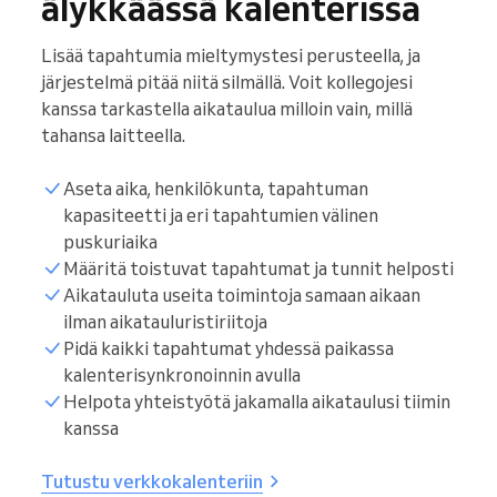
älykkäässä kalenterissa
Lisää tapahtumia mieltymystesi perusteella, ja
järjestelmä pitää niitä silmällä. Voit kollegojesi
kanssa tarkastella aikataulua milloin vain, millä
tahansa laitteella.
Aseta aika, henkilökunta, tapahtuman
kapasiteetti ja eri tapahtumien välinen
puskuriaika
Määritä toistuvat tapahtumat ja tunnit helposti
Aikatauluta useita toimintoja samaan aikaan
ilman aikatauluristiriitoja
Pidä kaikki tapahtumat yhdessä paikassa
kalenterisynkronoinnin avulla
Helpota yhteistyötä jakamalla aikataulusi tiimin
kanssa
Tutustu verkkokalenteriin