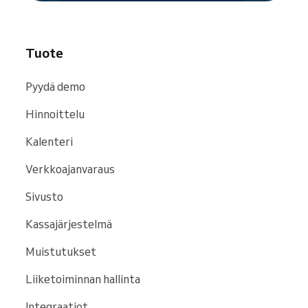
asiakasohjelma. Lisäksi voit tarjota
jäsenyyksiä, kulkulupia ja lahjakortteja
verkossa Reservion kautta.
Tuote
Pyydä demo
Hinnoittelu
Kalenteri
Verkkoajanvaraus
Sivusto
Kassajärjestelmä
Muistutukset
Liiketoiminnan hallinta
Integraatiot