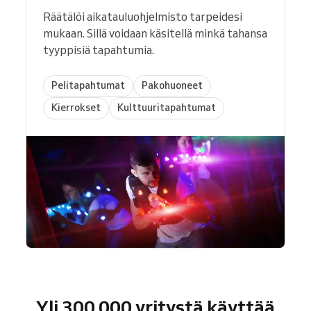
Räätälöi aikatauluohjelmisto tarpeidesi
mukaan. Sillä voidaan käsitellä minkä tahansa
tyyppisiä tapahtumia.
Pelitapahtumat
Pakohuoneet
Kierrokset
Kulttuuritapahtumat
Yli 300 000 yritystä käyttää