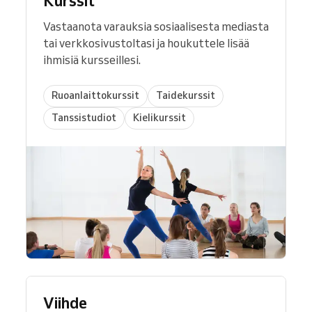
Kurssit
Vastaanota varauksia sosiaalisesta mediasta
tai verkkosivustoltasi ja houkuttele lisää
ihmisiä kursseillesi.
Ruoanlaittokurssit
Taidekurssit
Tanssistudiot
Kielikurssit
Viihde