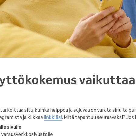
äyttökokemus vaikuttaa
arkoittaa sitä, kuinka helppoa ja sujuvaa on varata sinulta puh
tagramista ja klikkaa
linkkiäsi
. Mitä tapahtuu seuraavaksi? Jos 
le sivulle
e
varausverkkosivustolle