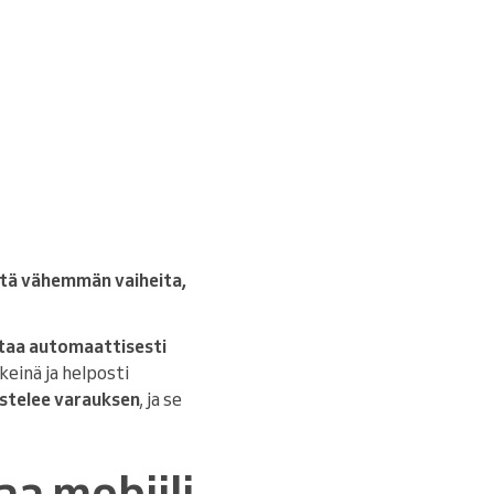
tä vähemmän vaiheita,
taa automaattisesti
keinä ja helposti
istelee varauksen
, ja se
a mobiili