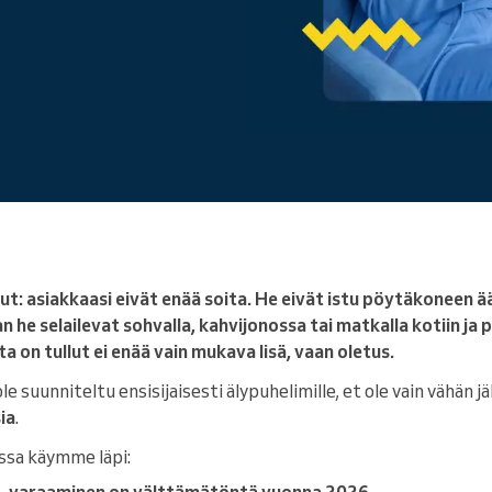
Yritys
Johdat suurta organisaatiota
t: asiakkaasi eivät enää soita. He eivät istu pöytäkoneen 
n he selailevat sohvalla, kahvijonossa tai matkalla kotiin ja 
a on tullut ei enää vain mukava lisä, vaan oletus.
le suunniteltu ensisijaisesti älypuhelimille, et ole vain vähän jä
ia
.
ssa käymme läpi:
in -varaaminen on välttämätöntä vuonna 2026