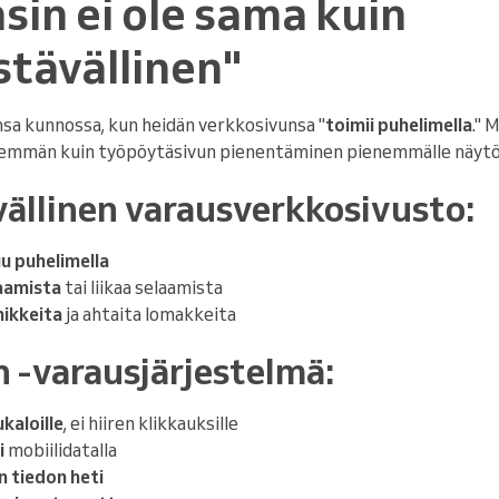
nsin ei ole sama kuin
stävällinen"
nsa kunnossa, kun heidän verkkosivunsa "
toimii puhelimella
." 
nemmän kuin työpöytäsivun pienentäminen pienemmälle näytöl
vällinen varausverkkosivusto:
u puhelimella
amista
tai liikaa selaamista
nikkeita
ja ahtaita lomakkeita
n -varausjärjestelmä:
kaloille
, ei hiiren klikkauksille
i
mobiilidatalla
n tiedon heti