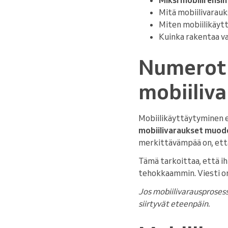
Mitä mobiilivarau
Miten mobiilikäyt
Kuinka rakentaa va
Numerot 
mobiiliva
Mobiilikäyttäytyminen ei
mobiilivaraukset muodo
merkittävämpää on, et
Tämä tarkoittaa, että ihm
tehokkaammin. Viesti on
Jos mobiilivarausprosess
siirtyvät eteenpäin.