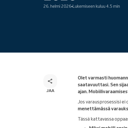
26. helmi 2026
Lukemiseen kuluu 4.5 min
Kaikkikanavainen
varausratkaisu
Olet varmasti huomannu
saatavuuttasi. Sen sijaa
JAA
ajan. Mobiilivaraamisest
Jos varausprosessisi ei o
menettämässä varauks
Tässä kattavassa oppaa
Miksi mobiili ens