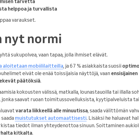
amisen tarvetta
a helppoa ja turvallista
appaa varaukset.
n nyt normi
yhtä sukupolvea, vaan tapaa, jolla ihmiset elävät.
 aloitetaan mobiililaitteilla
, ja 67 % asiakkaista suosii
optimo
puhelimet eivät ole enää toissijaisia näyttöjä, vaan
ensisijainen
 tekevät päätöksiä
.
misia kokousten välissä, matkalla, lounastauoilla tai illalla so
, jonka saavat ruoan toimitussovelluksista, kyytipalveluista t
aluavat
varata liikkeellä alle minuutissa
, saada välittömän vah
a saada
muistutukset automaattisesti
. Lisäksi he haluavat hal
arkistaa tiedot ilman yhteydenottoa sinuun. Soittaminen aukio
rhalta kitkalta
.