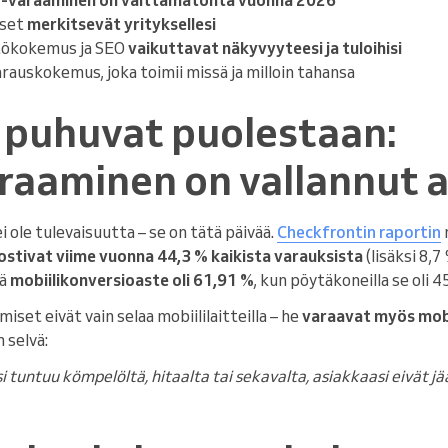
kset
merkitsevät yrityksellesi
tökokemus ja SEO
vaikuttavat näkyvyyteesi ja tuloihisi
rauskokemus, joka toimii missä ja milloin tahansa
puhuvat puolestaan:
raaminen on vallannut a
 ole tulevaisuutta – se on tätä päivää.
Checkfrontin raportin
stivat viime vuonna 44,3 % kaikista varauksista
(lisäksi 8,7 
tä
mobiilikonversioaste oli 61,91 %
, kun pöytäkoneilla se oli 4
iset eivät vain selaa mobiililaitteilla – he
varaavat myös mobi
 selvä:
i tuntuu kömpelöltä, hitaalta tai sekavalta, asiakkaasi eivät 