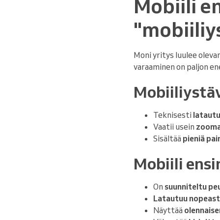
Mobiili e
"mobiiliy
Moni yritys luulee oleva
varaaminen on paljon e
Mobiiliystä
Teknisesti
latautu
Vaatii usein
zooma
Sisältää
pieniä pai
Mobiili ensi
On
suunniteltu peu
Latautuu nopeast
Näyttää
olennaise