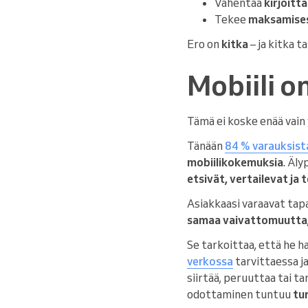
Vähentää
kirjoitt
Tekee
maksamisest
Ero on
kitka
– ja kitka t
Mobiili o
Tämä ei koske enää vain 
Tänään
84 % varauksista
mobiilikokemuksia
. Äly
etsivät, vertailevat ja
Asiakkaasi varaavat tapaa
samaa vaivattomuutta
Se tarkoittaa, että he h
verkossa
tarvittaessa j
siirtää, peruuttaa tai t
odottaminen tuntuu
tu