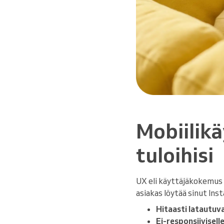
Mobiilik
tuloihisi
UX eli käyttäjäkokemus t
asiakas löytää sinut Ins
Hitaasti latautuval
Ei-responsiivisell