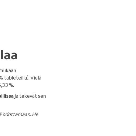
laa
mukaan
% tableteilla). Vielä
5,33 %.
ilissa
ja tekevät sen
jää odottamaan. He