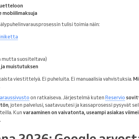
luetteloon
ue mobiilimaksuja
älypuhelinvarausprosessin tulisi toimia näin:
iniketta
n mutta suositeltava)
 ja muistutuksen
ista viestittelyä. Ei puheluita. Ei manuaalisia vahvistuksia.
Mi
.
araussivusto
on ratkaiseva. Järjestelmä kuten
Reservio
sovit
ytön
, joten palvelusi, saatavuutesi ja kassaprosessi pysyvät sel
teilla. Kun
varaaminen on vaivatonta, useampi asiakas viime
.
na 2026: Google arvosta