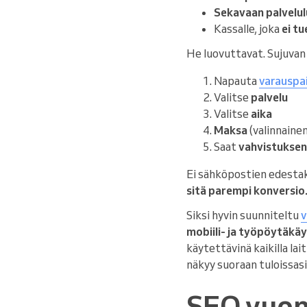
Sekavaan palvelu
Kassalle, joka
ei t
He luovuttavat. Sujuvan 
Napauta
varauspa
Valitse
palvelu
Valitse
aika
Maksa
(valinnaine
Saat
vahvistuksen
Ei sähköpostien edestaka
sitä parempi konversio
Siksi hyvin suunniteltu
v
mobiili- ja työpöytäkä
käytettävinä kaikilla lait
näkyy suoraan tuloissasi
SEO vuon