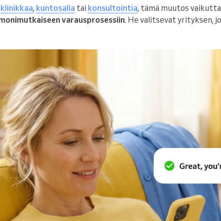
,
klinikkaa
,
kuntosalia
tai
konsultointia
, tämä muutos vaikuttaa
 monimutkaiseen varausprosessiin
. He valitsevat yrityksen, 