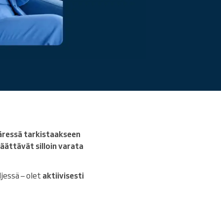
Lue lisää
ääressä tarkistaakseen
päättävät silloin varata
ljessä – olet
aktiivisesti