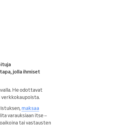
ituja
 tapa, jolla ihmiset
hvalla. He odottavat
ai verkkokaupoista.
vistuksen,
maksaa
lita varauksiaan itse –
loaikoina tai vastausten