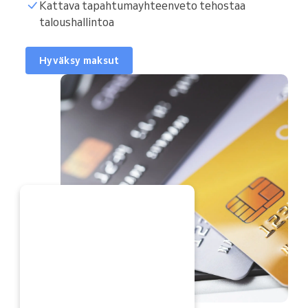
Kattava tapahtumayhteenveto tehostaa
taloushallintoa
Hyväksy maksut
TI