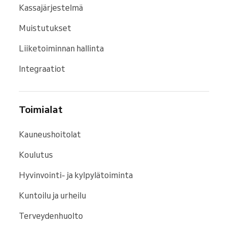
Kassajärjestelmä
Muistutukset
Liiketoiminnan hallinta
Integraatiot
Toimialat
Kauneushoitolat
Koulutus
Hyvinvointi- ja kylpylätoiminta
Kuntoilu ja urheilu
Terveydenhuolto