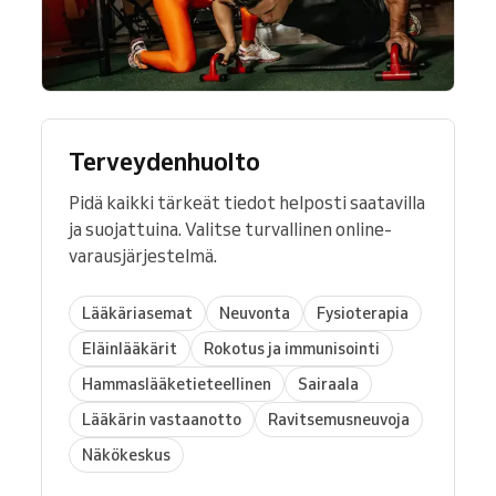
Terveydenhuolto
Pidä kaikki tärkeät tiedot helposti saatavilla
ja suojattuina. Valitse turvallinen online-
varausjärjestelmä.
Lääkäriasemat
Neuvonta
Fysioterapia
Eläinlääkärit
Rokotus ja immunisointi
Hammaslääketieteellinen
Sairaala
Lääkärin vastaanotto
Ravitsemusneuvoja
Näkökeskus