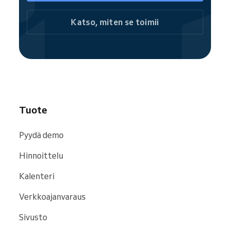
tarjoten nopean ja helpon
Katso, miten se toimii
varausmahdollisuuden. Voit ohjata kävijät joko
koko Varaussivustolle tai varata yksittäisiä
palveluita paikan päällä.
Reservion yhteisön jäsenenä yrityksesi
näkyvyys kasvaa hakukoneissa ja
verkkosivustoilla, kuten
Google
,
Bing
ja
Facebook
.
Tuote
Pyydä demo
Hinnoittelu
Kalenteri
Verkkoajanvaraus
Sivusto