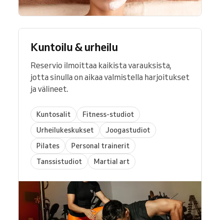
Kuntoilu & urheilu
Reservio ilmoittaa kaikista varauksista,
jotta sinulla on aikaa valmistella harjoitukset
ja välineet.
Kuntosalit
Fitness-studiot
Urheilukeskukset
Joogastudiot
Pilates
Personal trainerit
Tanssistudiot
Martial art