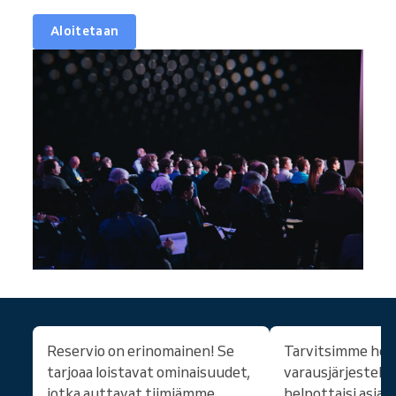
Aloitetaan
Reservio on erinomainen! Se
Tarvitsimme hel
tarjoaa loistavat ominaisuudet,
varausjärjestelmä
jotka auttavat tiimiämme
helpottaisi asiak