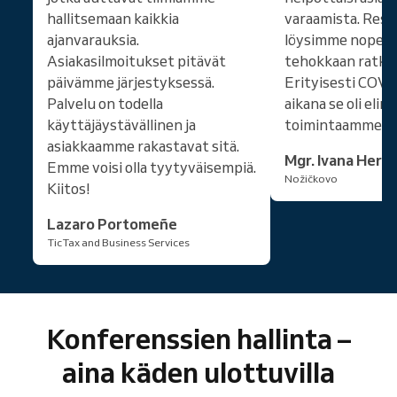
hallitsemaan kaikkia
varaamista. Rese
ajanvarauksia.
löysimme nopean,
Asiakasilmoitukset pitävät
tehokkaan ratkai
päivämme järjestyksessä.
Erityisesti COVI
Palvelu on todella
aikana se oli elin
käyttäjäystävällinen ja
toimintaamme. Ki
asiakkaamme rakastavat sitä.
Mgr. Ivana Hern
Emme voisi olla tyytyväisempiä.
Nožičkovo
Kiitos!
Lazaro Portomeñe
TicTax and Business Services
Konferenssien hallinta –
aina käden ulottuvilla