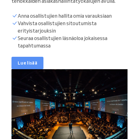
tehokkaiden asiakashallintatyökalujen avulla.
Anna osallistujien hallita omia varauksiaan
Vahvista osallistujien sitoutumista
erityistarjouksin
Seuraa osallistujien läsnäoloa jokaisessa
tapahtumassa
Lue lisää