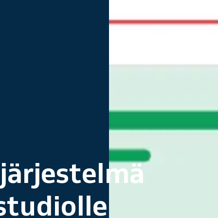
järjestelmä
studiolle