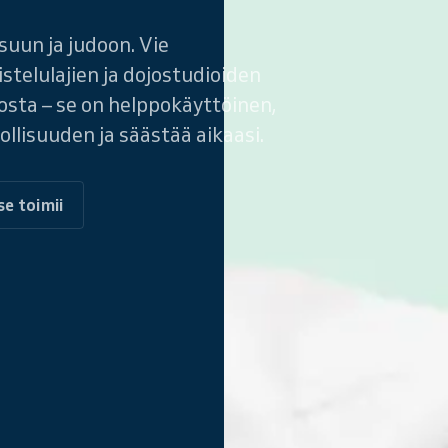
suun ja judoon. Vie
istelulajien ja dojostudioiden
nosta – se on helppokäyttöinen,
lisuuden ja säästää aikaasi.
se toimii