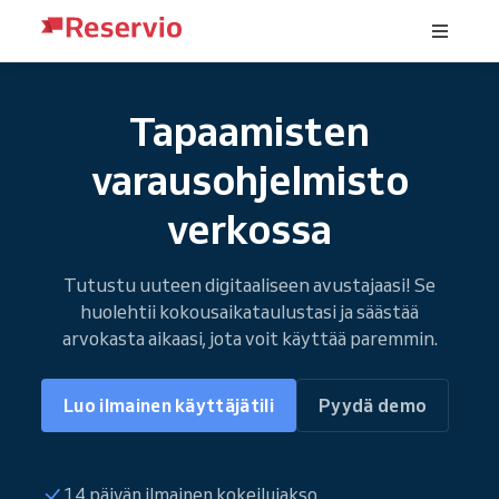
Tapaamisten
varausohjelmisto
verkossa
Tutustu uuteen digitaaliseen avustajaasi! Se
huolehtii kokousaikataulustasi ja säästää
arvokasta aikaasi, jota voit käyttää paremmin.
Luo ilmainen käyttäjätili
Pyydä demo
14 päivän ilmainen kokeilujakso