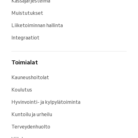
Kassajärjestelmä
Muistutukset
Liiketoiminnan hallinta
Integraatiot
Toimialat
Kauneushoitolat
Koulutus
Hyvinvointi- ja kylpylätoiminta
Kuntoilu ja urheilu
Terveydenhuolto