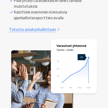
Pidä yhteyttä asiakkaisiin lähettämällä
muistutuksia
Käsittele enemmän kokouksia
ajanhallintaraporttien avulla
Tutustu asiakashallintaan