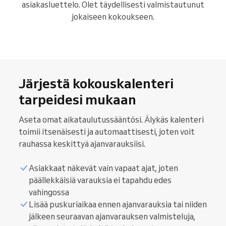
asiakasluettelo. Olet täydellisesti valmistautunut
jokaiseen kokoukseen.
Järjestä kokouskalenteri
tarpeidesi mukaan
Aseta omat aikataulutussääntösi. Älykäs kalenteri
toimii itsenäisesti ja automaattisesti, joten voit
rauhassa keskittyä ajanvarauksiisi.
Asiakkaat näkevät vain vapaat ajat, joten
päällekkäisiä varauksia ei tapahdu edes
vahingossa
Lisää puskuriaikaa ennen ajanvarauksia tai niiden
jälkeen seuraavan ajanvarauksen valmisteluja,