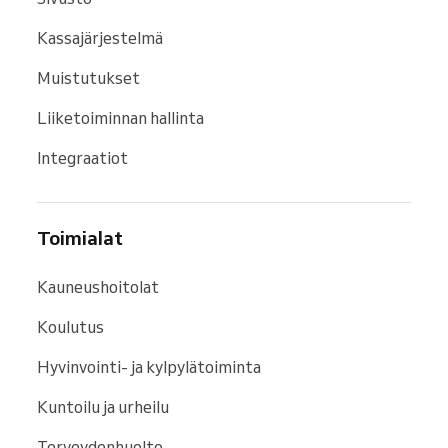
Kokeile Reserviota ilmaiseksi
ja saat oman
Kassajärjestelmä
liiketoiminta-appisi, joka yksinkertaistaa
työtäsi ja säästää paljon aikaa.
Muistutukset
Liiketoiminnan hallinta
Integraatiot
Toimialat
Kauneushoitolat
Koulutus
Hyvinvointi- ja kylpylätoiminta
Kuntoilu ja urheilu
Terveydenhuolto