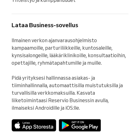
Yhteistyö ja kumppanuudet
Lataa Business-sovellus
Ilmainen verkon ajanvarausohjelmisto 
kampaamoille, parturiliikkeille, kuntosaleille, 
kynsisalongeille, lääkäriklinikoille, konsultaatioihin, 
opettajille, ryhmätapahtumille ja muille.

Pidä yrityksesi hallinnassa asiakas- ja 
tiiminhallinnalla, automaattisilla muistutuksilla ja 
turvallisilla verkkomaksuilla. Kasvata 
liiketoimintaasi Reservio Businessin avulla, 
ilmaiseksi Androidille ja iOS:lle.