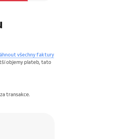
u
áhnout všechny faktury
tší objemy plateb, tato
 za transakce.