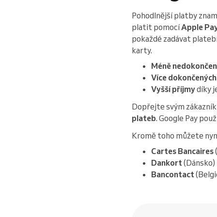
Pohodlnější platby zname
platit pomocí
Apple Pay
pokaždé zadávat platební
karty.
Méně nedokončený
Více dokončených
Vyšší příjmy
díky 
Dopřejte svým zákazn
plateb
. Google Pay použ
Kromě toho můžete nyní
Cartes Bancaires
Dankort
(Dánsko)
Bancontact
(Belgi