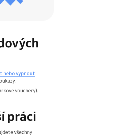
adových
t nebo vypnout
oukazy.
árkové vouchery).
í práci
ajdete všechny