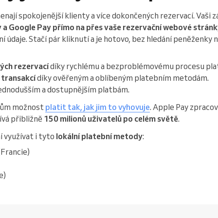
nají spokojenější klienty a více dokončených rezervací. Vaši 
 a Google Pay přímo na přes vaše rezervační webové strán
 údaje. Stačí pár kliknutí a je hotovo, bez hledání peněženky n
ch rezervací
díky rychlému a bezproblémovému procesu pla
 transakcí
díky ověřeným a oblíbeným platebním metodám.
jednodušším a dostupnějším platbám.
íkům možnost
platit tak, jak jim to vyhovuje
. Apple Pay zpraco
ívá přibližně
150 milionů uživatelů po celém světě
.
 využívat i tyto
lokální platební metody
:
(Francie)
e)