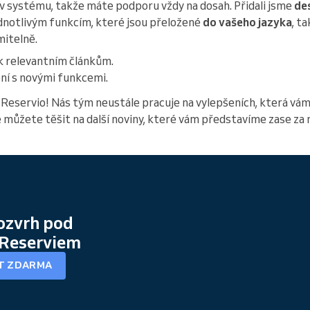
 systému, takže máte podporu vždy na dosah. Přidali jsme
de
dnotlivým funkcím, které jsou přeložené
do vašeho jazyka
, t
mitelně.
k relevantním článkům.
ní s novými funkcemi.
Reservio! Nás tým neustále pracuje na vylepšeních, která vám
 můžete těšit na další noviny, které vám představíme zase za 
rozvrh pod
 Reserviem
T ZDARMA