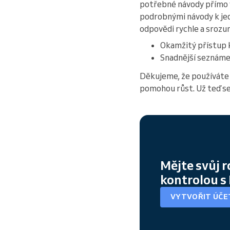
potřebné návody přímo v
podrobnými návody k je
odpovědi rychle a srozu
Okamžitý přístup 
Snadnější seznáme
Děkujeme, že používáte 
pomohou růst. Už teď se
Mějte svůj 
kontrolou s
VYTVOŘIT ÚČE