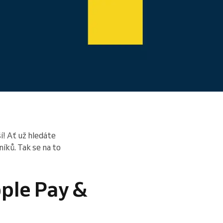
í! Ať už hledáte
níků. Tak se na to
pple Pay &