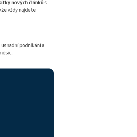
sítky nových článků
s
akže vždy najdete
 usnadní podnikání a
měsíc.