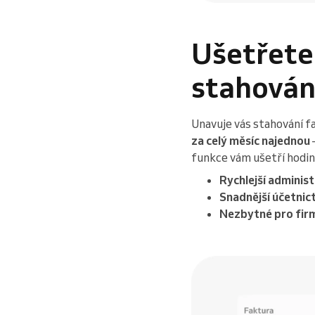
Ušetřete
stahování
Unavuje vás stahování f
za celý měsíc najednou
funkce vám ušetří hodin
Rychlejší administ
Snadnější účetnict
Nezbytné pro firmy