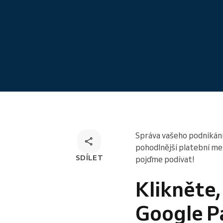
Řešení pro rezervaci odkudkoliv
Správa vašeho podnikání 
pohodlnější platební met
SDÍLET
pojďme podívat!
Klikněte,
Google Pa