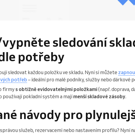
vypněte sledování skl
dle potřeby
ují sledovat každou položku ve skladu. Nyní si můžete
zapnou
svých potřeb
– ideální pro malé podniky, služby nebo dárkové p
ro firmy
s obtížně evidovatelnými položkami
(např. doprava, d
o používají pokladní systém a mají
menší skladové zásoby
.
né návody pro plynulejš
správou služeb, rezervacemi nebo nastavením profilu? Nyní n