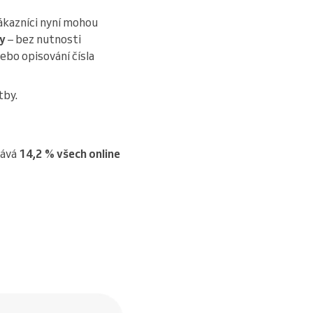
zákazníci nyní mohou
ky
– bez nutnosti
ebo opisování čísla
tby.
vává
14,2 % všech online