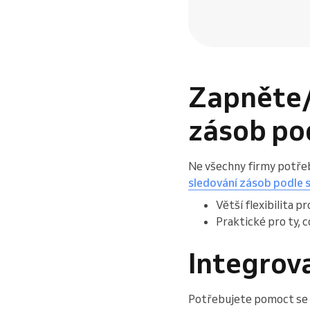
Zapněte/
zásob po
Ne všechny firmy potřeb
sledování zásob podle 
Větší flexibilita p
Praktické pro ty, c
Integrova
Potřebujete pomoct se 