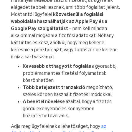
Ha kényelmesebbé teszi a fizetést, az ügyfelek
elégedettebbek lesznek, ami több foglalást jelent.
Mostantól ügyfelei
közvetlenül a foglalási
weboldalán használhatják az Apple Pay és a
Google Pay szolgáltatást
– nem kell minden
alkalommal megadni a fizetési adatokat. Néhány
kattintás és kész, anélkül, hogy meg kellene
keresnie a pénztárcáját, vagy többször be kellene
írnia a kártyaszámát.
Kevesebb otthagyott foglalás
a gyorsabb,
problémamentes fizetési folyamatnak
köszönhetően.
Több befejezett tranzakció
megbízható,
széles körben használt fizetési módokkal.
A bevétel növelése
azáltal, hogy a fizetés
gördülékenyebbé és könnyebben
hozzáférhetővé válik.
Adja meg ügyfeleinek a lehetőséget, hogy
az