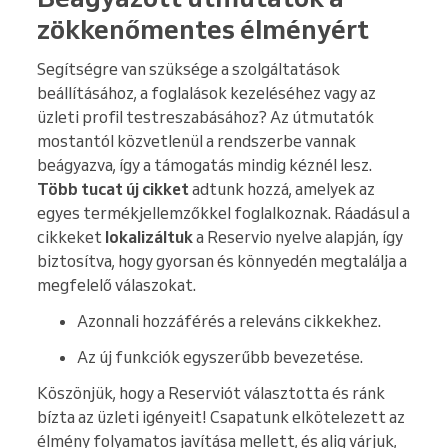
zökkenőmentes élményért
Segítségre van szüksége a szolgáltatások
beállításához, a foglalások kezeléséhez vagy az
üzleti profil testreszabásához? Az útmutatók
mostantól közvetlenül a rendszerbe vannak
beágyazva, így a támogatás mindig kéznél lesz.
Több tucat új cikket
adtunk hozzá, amelyek az
egyes termékjellemzőkkel foglalkoznak. Ráadásul a
cikkeket
lokalizáltuk
a Reservio nyelve alapján, így
biztosítva, hogy gyorsan és könnyedén megtalálja a
megfelelő válaszokat.
Azonnali hozzáférés a releváns cikkekhez.
Az új funkciók egyszerűbb bevezetése.
Köszönjük, hogy a Reserviót választotta és ránk
bízta az üzleti igényeit! Csapatunk elkötelezett az
élmény folyamatos javítása mellett, és alig várjuk,