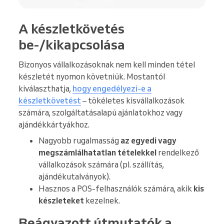
A készletkövetés
be-/kikapcsolása
Bizonyos vállalkozásoknak nem kell minden tétel
készletét nyomon követniük. Mostantól
kiválaszthatja,
hogy engedélyezi-e a
készletkövetést
– tökéletes kisvállalkozások
számára, szolgáltatásalapú ajánlatokhoz vagy
ajándékkártyákhoz.
Nagyobb rugalmasság
az egyedi vagy
megszámlálhatatlan tételekkel
rendelkező
vállalkozások számára (pl. szállítás,
ajándékutalványok).
Hasznos a POS-felhasználók számára, akik
kis
készleteket
kezelnek.
Beágyazott útmutatók a