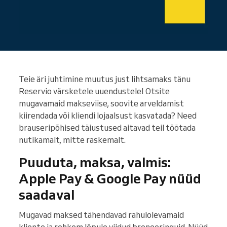
Teie äri juhtimine muutus just lihtsamaks tänu
Reservio värsketele uuendustele! Otsite
mugavamaid makseviise, soovite arveldamist
kiirendada või kliendi lojaalsust kasvatada? Need
brauseripõhised täiustused aitavad teil töötada
nutikamalt, mitte raskemalt.
Puuduta, maksa, valmis:
Apple Pay & Google Pay nüüd
saadaval
Mugavad maksed tähendavad rahulolevamaid