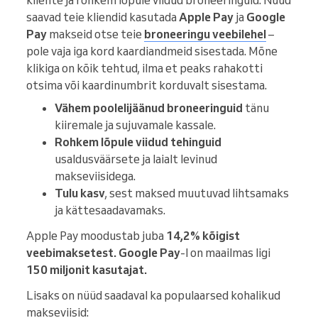
kliente ja rohkem lõpule viidud broneeringuid. Nüüd
saavad teie kliendid kasutada
Apple Pay
ja
Google
Pay
makseid otse teie
broneeringu veebilehel
–
pole vaja iga kord kaardiandmeid sisestada. Mõne
klikiga on kõik tehtud, ilma et peaks rahakotti
otsima või kaardinumbrit korduvalt sisestama.
Vähem poolelijäänud broneeringuid
tänu
kiiremale ja sujuvamale kassale.
Rohkem lõpule viidud tehinguid
usaldusväärsete ja laialt levinud
makseviisidega.
Tulu kasv
, sest maksed muutuvad lihtsamaks
ja kättesaadavamaks.
Apple Pay moodustab juba
14,2% kõigist
veebimaksetest.
Google Pay
-l on maailmas ligi
150 miljonit kasutajat.
Lisaks on nüüd saadaval ka populaarsed kohalikud
makseviisid: