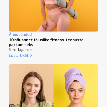
Ärinõuanded
10 nõuannet täiuslike fitness-teenuste
pakkumiseks
3 min lugemine
Loe artiklit