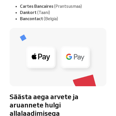
Cartes Bancaires
(Prantsusmaa)
Dankort
(Taani)
Bancontact
(Belgia)
Säästa aega arvete ja
aruannete hulgi
allalaadimisega