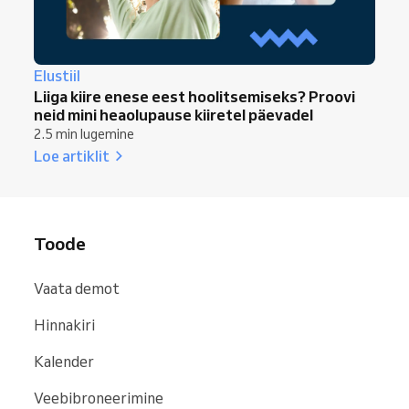
Elustiil
Liiga kiire enese eest hoolitsemiseks? Proovi
neid mini heaolupause kiiretel päevadel
2.5 min lugemine
Loe artiklit
Toode
Vaata demot
Hinnakiri
Kalender
Veebibroneerimine