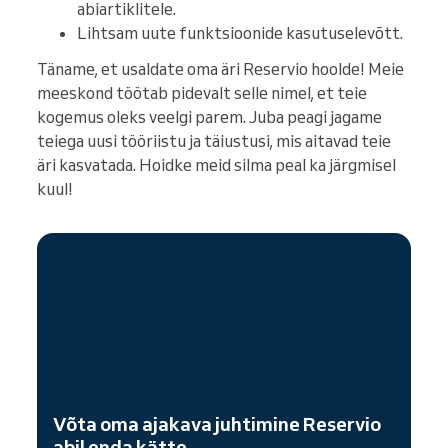
abiartiklitele.
Lihtsam uute funktsioonide kasutuselevõtt.
Täname, et usaldate oma äri Reservio hoolde! Meie
meeskond töötab pidevalt selle nimel, et teie
kogemus oleks veelgi parem. Juba peagi jagame
teiega uusi tööriistu ja täiustusi, mis aitavad teie
äri kasvatada. Hoidke meid silma peal ka järgmisel
kuul!
Võta oma ajakava juhtimine Reservio
abil enda kätte