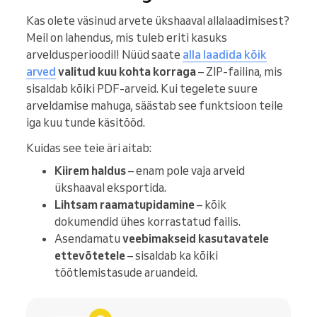
Kas olete väsinud arvete ükshaaval allalaadimisest?
Meil on lahendus, mis tuleb eriti kasuks
arveldusperioodil! Nüüd saate
alla laadida kõik
arved
valitud kuu kohta korraga
– ZIP-failina, mis
sisaldab kõiki PDF-arveid. Kui tegelete suure
arveldamise mahuga, säästab see funktsioon teile
iga kuu tunde käsitööd.
Kuidas see teie äri aitab:
Kiirem haldus
– enam pole vaja arveid
ükshaaval eksportida.
Lihtsam raamatupidamine
– kõik
dokumendid ühes korrastatud failis.
Asendamatu
veebimakseid kasutavatele
ettevõtetele
– sisaldab ka kõiki
töötlemistasude aruandeid.