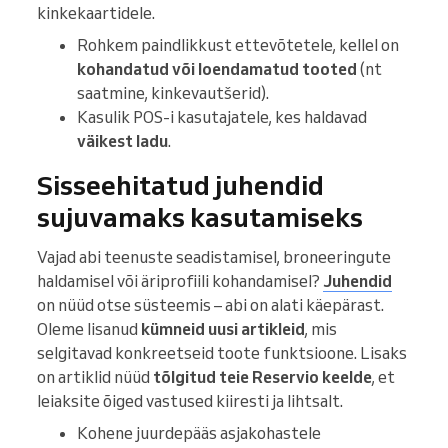
kinkekaartidele.
Rohkem paindlikkust ettevõtetele, kellel on
kohandatud või loendamatud tooted
(nt
saatmine, kinkevautšerid).
Kasulik POS-i kasutajatele, kes haldavad
väikest ladu
.
Sisseehitatud juhendid
sujuvamaks kasutamiseks
Vajad abi teenuste seadistamisel, broneeringute
haldamisel või äriprofiili kohandamisel?
Juhendid
on nüüd otse süsteemis – abi on alati käepärast.
Oleme lisanud
kümneid uusi artikleid
, mis
selgitavad konkreetseid toote funktsioone. Lisaks
on artiklid nüüd
tõlgitud teie Reservio keelde
, et
leiaksite õiged vastused kiiresti ja lihtsalt.
Kohene juurdepääs asjakohastele