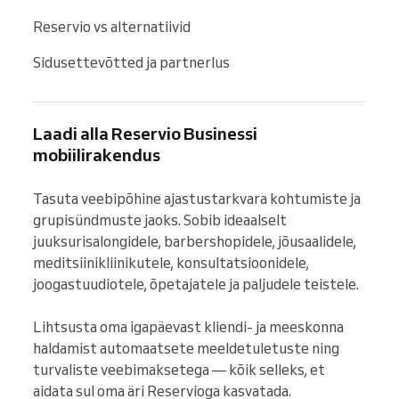
Reservio vs alternatiivid
Sidusettevõtted ja partnerlus
Laadi alla Reservio Businessi
mobiilirakendus
Tasuta veebipõhine ajastustarkvara kohtumiste ja 
grupisündmuste jaoks. Sobib ideaalselt 
juuksurisalongidele, barbershopidele, jõusaalidele, 
meditsiinikliinikutele, konsultatsioonidele, 
joogastuudiotele, õpetajatele ja paljudele teistele.

Lihtsusta oma igapäevast kliendi- ja meeskonna 
haldamist automaatsete meeldetuletuste ning 
turvaliste veebimaksetega — kõik selleks, et 
aidata sul oma äri Reservioga kasvatada.