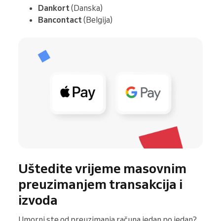
Dankort
(Danska)
Bancontact
(Belgija)
Uštedite vrijeme masovnim
preuzimanjem transakcija i
izvoda
Umorni ste od preuzimanja računa jedan po jedan?