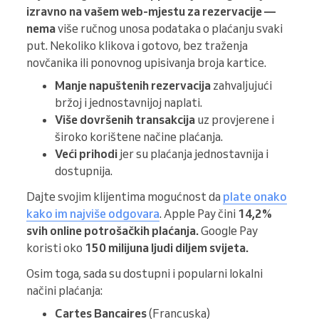
izravno na vašem web-mjestu za rezervacije —
nema
više ručnog unosa podataka o plaćanju svaki
put. Nekoliko klikova i gotovo, bez traženja
novčanika ili ponovnog upisivanja broja kartice.
Manje napuštenih rezervacija
zahvaljujući
bržoj i jednostavnijoj naplati.
Više dovršenih transakcija
uz provjerene i
široko korištene načine plaćanja.
Veći prihodi
jer su plaćanja jednostavnija i
dostupnija.
Dajte svojim klijentima mogućnost da
plate onako
kako im najviše odgovara
. Apple Pay čini
14,2%
svih online potrošačkih plaćanja.
Google Pay
koristi oko
150 milijuna ljudi diljem svijeta.
Osim toga, sada su dostupni i popularni lokalni
načini plaćanja:
Cartes Bancaires
(Francuska)