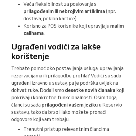
Veća fleksibilnost za poslovanja s
prilagođenim ili nebrojivim artiklima
(npr.
dostava, poklon kartice).
Korisno za POS korisnike koji upravljaju
malim
zalihama
.
Ugrađeni vodiči za lakše
korištenje
Trebate pomoć oko postavljanja usluga, upravljanja
rezervacijama ili prilagodbe profila? Vodiči su sada
ugrađeni izravno u sustav, pa je podrška uvijek na
dohvat ruke. Dodali smo
desetke novih članaka
koji
pokrivaju konkretne funkcionalnosti. Osim toga,
članci su sada
prilagođeni vašem jeziku
u Reservio
sustavu, tako da brzo i lako možete pronaći
odgovore koji vam trebaju.
Trenutni pristup relevantnim člancima