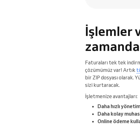
İşlemler 
zamandan
Faturaları tek tek indir
çözümümüz var! Artık
t
bir ZIP dosyası olarak. 
sizi kurtaracak.
İşletmenize avantajları:
Daha hızlı yönetim
Daha kolay muhas
Online ödeme kulla