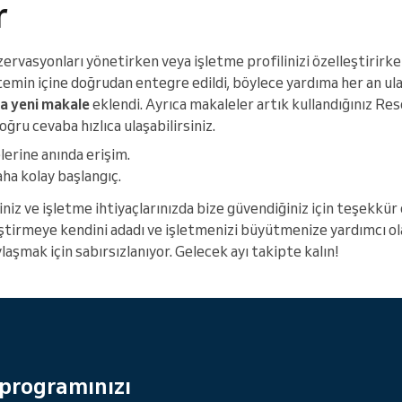
r
ervasyonları yönetirken veya işletme profilinizi özelleştirirke
temin içine doğrudan entegre edildi, böylece yardıma her an ula
ca yeni makale
eklendi. Ayrıca makaleler artık kullandığınız Res
oğru cevaba hızlıca ulaşabilirsiniz.
elerine anında erişim.
aha kolay başlangıç.
niz ve işletme ihtiyaçlarınızda bize güvendiğiniz için teşekkür 
iştirmeye kendini adadı ve işletmenizi büyütmenize yardımcı ol
ylaşmak için sabırsızlanıyor. Gelecek ayı takipte kalın!
 programınızı