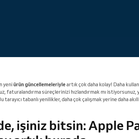
Büyük bir organizasyonu
yönetiyorsunuz
n yeni
ürün güncellemeleriyle
artık çok daha kolay! Daha kulla
z, faturalandırma süreçlerinizi hızlandırmak mı istiyorsunuz,
 tarayıcı tabanlı yenilikler, daha çok çalışmak yerine daha akıl
e, işiniz bitsin: Apple P