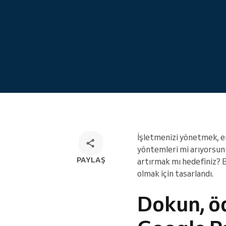
Çok kanallı rezervasyon çözümü
İşletmenizi yönetmek, e
yöntemleri mi arıyorsunu
PAYLAŞ
artırmak mı hedefiniz? Bu
olmak için tasarlandı.
Dokun, öd