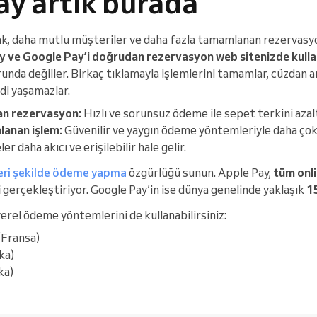
ay artık burada
k, daha mutlu müşteriler ve daha fazla tamamlanan rezervasy
y ve Google Pay’i doğrudan rezervasyon web sitenizde kulla
unda değiller. Birkaç tıklamayla işlemlerini tamamlar, cüzdan 
i yaşamazlar.
an rezervasyon:
Hızlı ve sorunsuz ödeme ile sepet terkini azalt
anan işlem:
Güvenilir ve yaygın ödeme yöntemleriyle daha çok 
r daha akıcı ve erişilebilir hale gelir.
leri şekilde ödeme yapma
özgürlüğü sunun. Apple Pay,
tüm onli
i
gerçekleştiriyor. Google Pay’in ise dünya genelinde yaklaşık
15
yerel ödeme yöntemlerini de kullanabilirsiniz:
(Fransa)
ka)
ka)