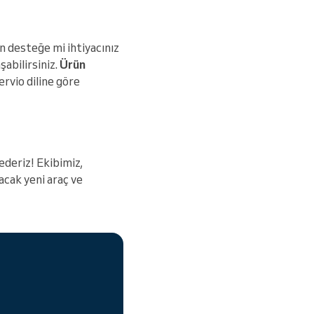
n desteğe mi ihtiyacınız
şabilirsiniz.
Ürün
ervio diline göre
ederiz! Ekibimiz,
acak yeni araç ve