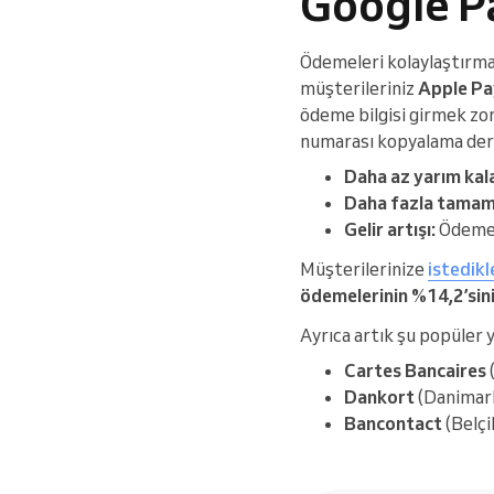
Google P
Ödemeleri kolaylaştırma
müşterileriniz
Apple Pa
ödeme bilgisi girmek zor
numarası kopyalama derd
Daha az yarım kal
Daha fazla tamaml
Gelir artışı:
Ödemele
Müşterilerinize
istedik
ödemelerinin %14,2’sin
Ayrıca artık şu popüler 
Cartes Bancaires
Dankort
(Danimar
Bancontact
(Belçi