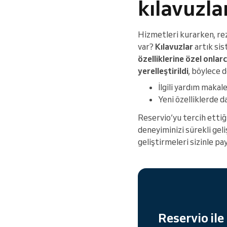
kılavuzla
Hizmetleri kurarken, rez
var?
Kılavuzlar
artık sis
özelliklerine özel onlar
yerelleştirildi
, böylece d
İlgili yardım makal
Yeni özelliklerde d
Reservio’yu tercih ettiği
deneyiminizi sürekli gel
geliştirmeleri sizinle pa
Reservio ile