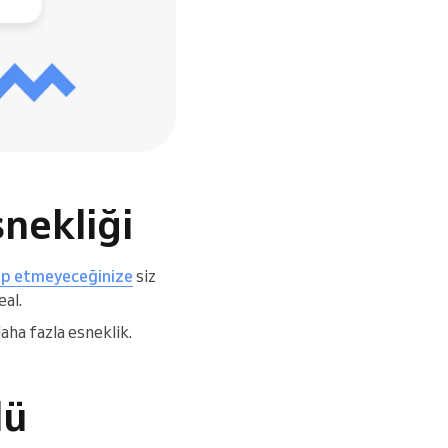
snekliği
dip etmeyeceğinize
siz
eal.
aha fazla esneklik.
lü