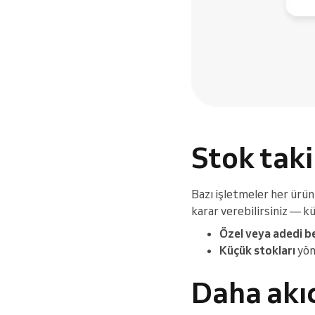
Stok taki
Bazı işletmeler her ürün
karar verebilirsiniz — kü
Özel veya adedi be
Küçük stokları
yöne
Daha akıc