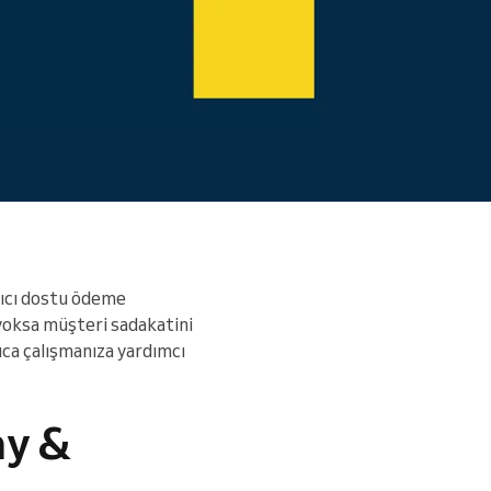
Daha fazlasını okuyun
nıcı dostu ödeme
 yoksa müşteri sadakatini
lıca çalışmanıza yardımcı
ay &