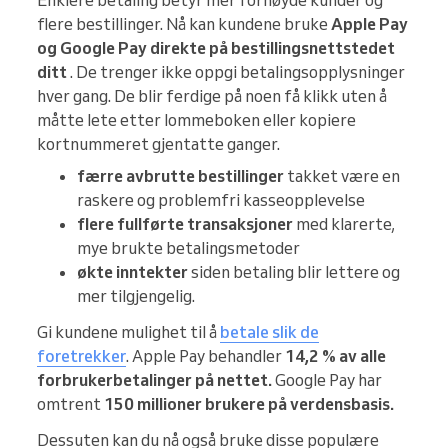
Enklere betaling betyr mer fornøyde kunder og
flere bestillinger. Nå kan kundene bruke
Apple Pay
og Google Pay direkte på bestillingsnettstedet
ditt
. De trenger ikke oppgi betalingsopplysninger
hver gang. De blir ferdige på noen få klikk uten å
måtte lete etter lommeboken eller kopiere
kortnummeret gjentatte ganger.
færre avbrutte bestillinger
takket være en
raskere og problemfri kasseopplevelse
flere fullførte transaksjoner
med klarerte,
mye brukte betalingsmetoder
økte inntekter
siden betaling blir lettere og
mer tilgjengelig.
Gi kundene mulighet til å
betale slik de
foretrekker
. Apple Pay behandler
14,2 % av alle
forbrukerbetalinger på nettet.
Google Pay har
omtrent
150 millioner brukere på verdensbasis.
Dessuten kan du nå også bruke disse populære