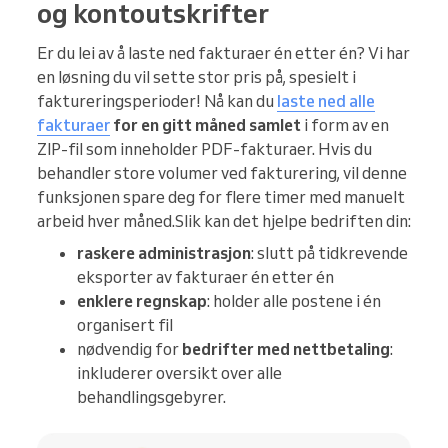
og kontoutskrifter
Er du lei av å laste ned fakturaer én etter én? Vi har
en løsning du vil sette stor pris på, spesielt i
faktureringsperioder! Nå kan du
laste ned alle
fakturaer
for en gitt måned samlet
i form av en
ZIP-fil som inneholder PDF-fakturaer. Hvis du
behandler store volumer ved fakturering, vil denne
funksjonen spare deg for flere timer med manuelt
arbeid hver måned.Slik kan det hjelpe bedriften din:
raskere administrasjon
: slutt på tidkrevende
eksporter av fakturaer én etter én
enklere regnskap
: holder alle postene i én
organisert fil
nødvendig for
bedrifter med nettbetaling
:
inkluderer oversikt over alle
behandlingsgebyrer.