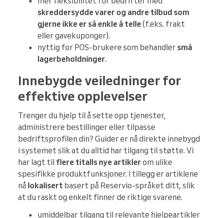
mer fleksibilitet for bedrifter med
skreddersydde varer og andre tilbud som
gjerne ikke er så enkle å telle
(f.eks. frakt
eller gavekuponger).
nyttig for POS-brukere som behandler
små
lagerbeholdninger
.
Innebygde veiledninger for
effektive opplevelser
Trenger du hjelp til å sette opp tjenester,
administrere bestillinger eller tilpasse
bedriftsprofilen din? Guider er nå direkte innebygd
i systemet slik at du alltid har tilgang til støtte. Vi
har lagt til
flere titalls nye artikler
om ulike
spesifikke produktfunksjoner. I tillegg er artiklene
nå
lokalisert
basert på Reservio-språket ditt, slik
at du raskt og enkelt finner de riktige svarene.
umiddelbar tilgang til relevante hjelpeartikler