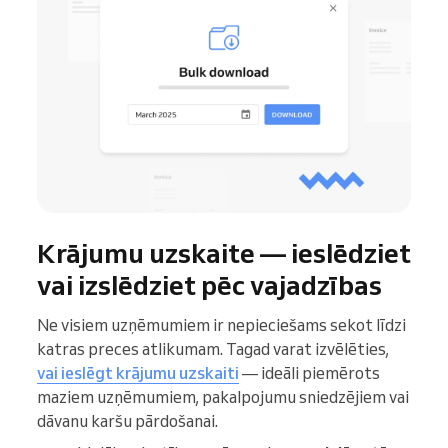
Krājumu uzskaite — ieslēdziet
vai izslēdziet pēc vajadzības
Ne visiem uzņēmumiem ir nepieciešams sekot līdzi
katras preces atlikumam. Tagad varat izvēlēties,
vai ieslēgt krājumu uzskaiti
— ideāli piemērots
maziem uzņēmumiem, pakalpojumu sniedzējiem vai
dāvanu karšu pārdošanai.