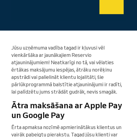
Jūsu uzņēmuma vadība tagad ir kļuvusi vēl
vienkāršāka ar jaunākajiem Reservio
atjauninājumiem! Neatkarīgi no tā, vai vēlaties
ērtākas maksājumu iespējas, ātrāku norēķinu
apstrādi vai palielināt klientu lojalitāti, šie
pārlūkprogrammā balstītie atjauninājumi ir radīti,
lai palīdzētu jums strādāt gudrāk, nevis smagāk.
Ātra maksāšana ar Apple Pay
un Google Pay
Ērta apmaksa nozīmē apmierinātākus klientus un
vairāk pabeigtu pierakstu. Tagad jūsu klienti var