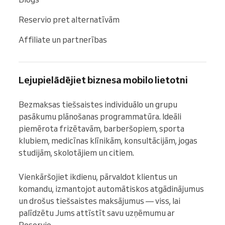
Reservio pret alternatīvām
Affiliate un partnerības
Lejupielādējiet biznesa mobilo lietotni
Bezmaksas tiešsaistes individuālo un grupu 
pasākumu plānošanas programmatūra. Ideāli 
piemērota frizētavām, barberšopiem, sporta 
klubiem, medicīnas klīnikām, konsultācijām, jogas 
studijām, skolotājiem un citiem.

Vienkāršojiet ikdienu, pārvaldot klientus un 
komandu, izmantojot automātiskos atgādinājumus 
un drošus tiešsaistes maksājumus — viss, lai 
palīdzētu Jums attīstīt savu uzņēmumu ar 
Reservio.