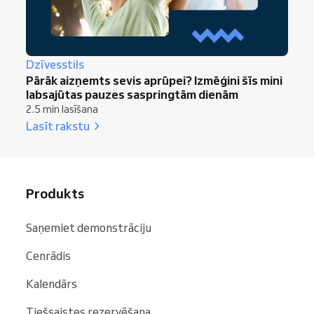
Dzīvesstils
Pārāk aizņemts sevis aprūpei? Izmēģini šīs mini
labsajūtas pauzes saspringtām dienām
2.5 min lasīšana
Lasīt rakstu
Produkts
Saņemiet demonstrāciju
Cenrādis
Kalendārs
Tiešsaistes rezervēšana