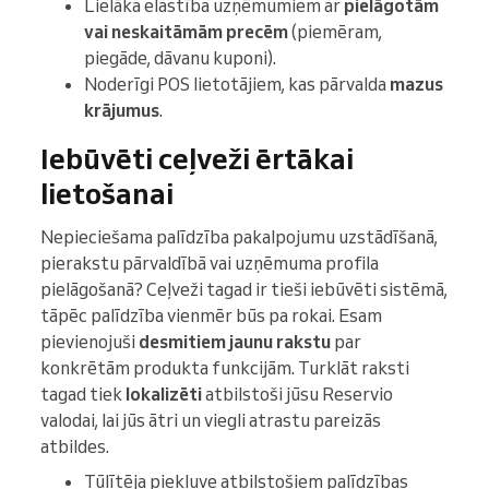
Lielāka elastība uzņēmumiem ar
pielāgotām
vai neskaitāmām precēm
(piemēram,
piegāde, dāvanu kuponi).
Noderīgi POS lietotājiem, kas pārvalda
mazus
krājumus
.
Iebūvēti ceļveži ērtākai
lietošanai
Nepieciešama palīdzība pakalpojumu uzstādīšanā,
pierakstu pārvaldībā vai uzņēmuma profila
pielāgošanā? Ceļveži tagad ir tieši iebūvēti sistēmā,
tāpēc palīdzība vienmēr būs pa rokai. Esam
pievienojuši
desmitiem jaunu rakstu
par
konkrētām produkta funkcijām. Turklāt raksti
tagad tiek
lokalizēti
atbilstoši jūsu Reservio
valodai, lai jūs ātri un viegli atrastu pareizās
atbildes.
Tūlītēja piekļuve atbilstošiem palīdzības