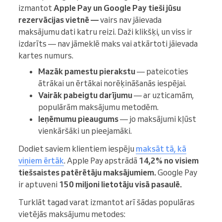
izmantot
Apple Pay un Google Pay tieši jūsu
rezervācijas vietnē —
vairs nav jāievada
maksājumu dati katru reizi. Daži klikšķi, un viss ir
izdarīts — nav jāmeklē maks vai atkārtoti jāievada
kartes numurs.
Mazāk pamestu pierakstu
— pateicoties
ātrākai un ērtākai norēķināšanās iespējai.
Vairāk pabeigtu darījumu
— ar uzticamām,
populārām maksājumu metodēm.
Ieņēmumu pieaugums
— jo maksājumi kļūst
vienkāršāki un pieejamāki.
Dodiet saviem klientiem iespēju
maksāt tā, kā
viņiem ērtāk
. Apple Pay apstrādā
14,2% no visiem
tiešsaistes patērētāju maksājumiem.
Google Pay
ir aptuveni
150 miljoni lietotāju visā pasaulē.
Turklāt tagad varat izmantot arī šādas populāras
vietējās maksājumu metodes: