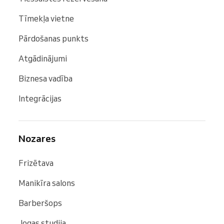
Tīmekļa vietne
Pārdošanas punkts
Atgādinājumi
Biznesa vadība
Integrācijas
Nozares
Frizētava
Manikīra salons
Barberšops
Jogas studija