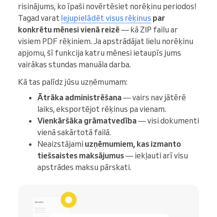
risinājums, ko īpaši novērtēsiet norēķinu periodos!
Tagad varat
lejupielādēt visus rēķinus
par
konkrētu mēnesi vienā reizē
— kā ZIP failu ar
visiem PDF rēķiniem. Ja apstrādājat lielu norēķinu
apjomu, šī funkcija katru mēnesi ietaupīs jums
vairākas stundas manuāla darba.
Kā tas palīdz jūsu uzņēmumam:
Ātrāka administrēšana
— vairs nav jātērē
laiks, eksportējot rēķinus pa vienam.
Vienkāršāka grāmatvedība
— visi dokumenti
vienā sakārtotā failā.
Neaizstājami
uzņēmumiem, kas izmanto
tiešsaistes maksājumus
— iekļauti arī visu
apstrādes maksu pārskati.