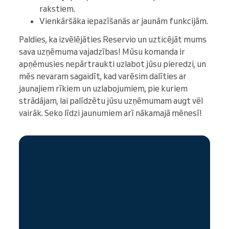
rakstiem.
Vienkāršāka iepazīšanās ar jaunām funkcijām.
Paldies, ka izvēlējāties Reservio un uzticējāt mums
sava uzņēmuma vajadzības! Mūsu komanda ir
apņēmusies nepārtraukti uzlabot jūsu pieredzi, un
mēs nevaram sagaidīt, kad varēsim dalīties ar
jaunajiem rīkiem un uzlabojumiem, pie kuriem
strādājam, lai palīdzētu jūsu uzņēmumam augt vēl
vairāk. Seko līdzi jaunumiem arī nākamajā mēnesī!