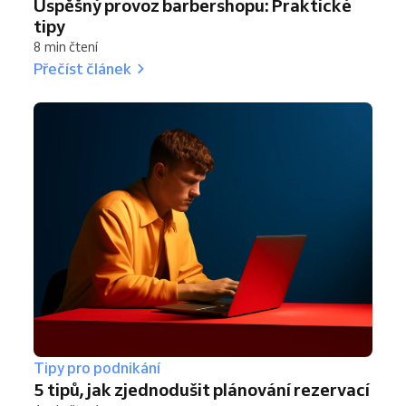
Úspěšný provoz barbershopu: Praktické
tipy
8 min čtení
Přečíst článek
Tipy pro podnikání
5 tipů, jak zjednodušit plánování rezervací