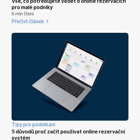
Vše, co potřebujete vědět o online rezervacích
pro malé podniky
6 min čtení
Přečíst článek
Tipy pro podnikání
5 důvodů proč začít používat online rezervační
systém