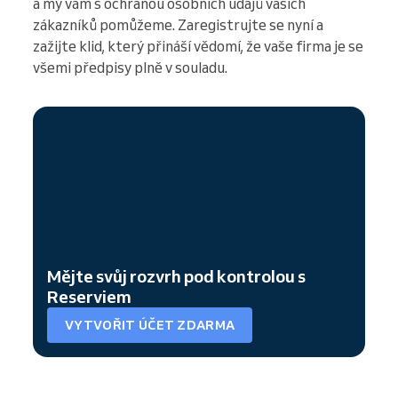
a my vám s ochranou osobních údajů vašich
zákazníků pomůžeme. Zaregistrujte se nyní a
zažijte klid, který přináší vědomí, že vaše firma je se
všemi předpisy plně v souladu.
Mějte svůj rozvrh pod kontrolou s
Reserviem
VYTVOŘIT ÚČET ZDARMA