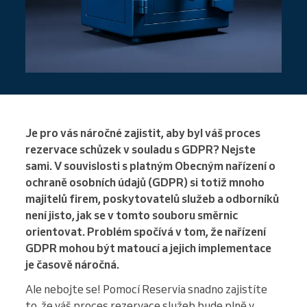
Je pro vás náročné zajistit, aby byl váš proces
rezervace schůzek v souladu s GDPR? Nejste
sami. V souvislosti s platným Obecným nařízení o
ochraně osobních údajů (GDPR) si totiž mnoho
majitelů firem, poskytovatelů služeb a odborníků
není jisto, jak se v tomto souboru směrnic
orientovat. Problém spočívá v tom, že nařízení
GDPR mohou být matoucí a jejich implementace
je časově náročná.
Ale nebojte se! Pomocí Reservia snadno zajistíte
to, že váš proces rezervace služeb bude plně v