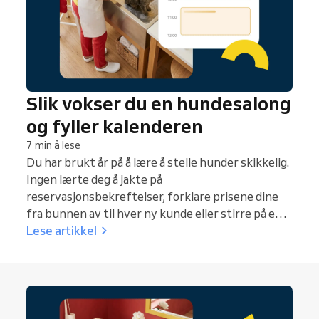
Slik vokser du en hundesalong
og fyller kalenderen
7 min å lese
Du har brukt år på å lære å stelle hunder skikkelig.
Ingen lærte deg å jakte på
reservasjonsbekreftelser, forklare prisene dine
fra bunnen av til hver ny kunde eller stirre på en
halvfull tirsdagskalender. De hundefrisørene som
Lese artikkel
er fullbooket hele tiden, er ikke alltid de mest
erfarne. Det er de som fikk systemene sine på
plass tidlig.