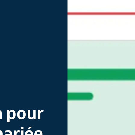
n pour
mariée