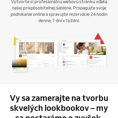
Vytvorte si profesionálnu webovú stránku vďaka
našej prispôsobiteľnej šablóne. Propagujte svoje
podnikanie online a spravujte rezervácie 24 hodín
denne, 7 dní v týždni.
Vy sa zamerajte na tvorbu
skvelých lookbookov – my
sa postaráme o zvyšok.