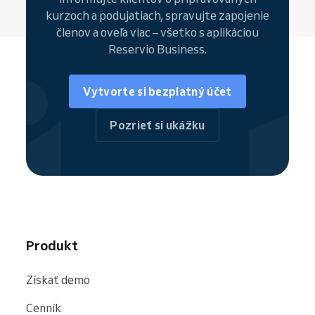
kurzoch a podujatiach, spravujte zapojenie
členov a oveľa viac – všetko s aplikáciou
Reservio Business.
Vytvorte si bezplatný účet
Pozrieť si ukážku
Produkt
Získať demo
Cenník