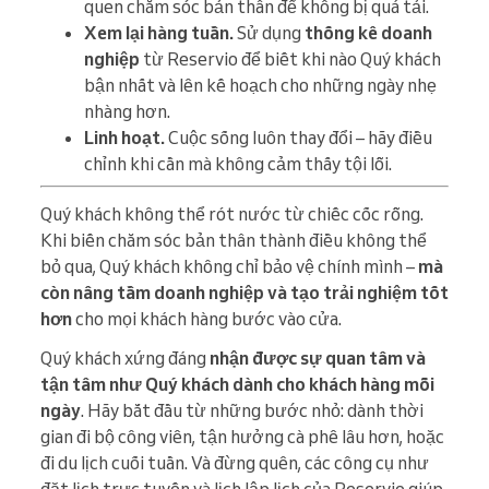
quen chăm sóc bản thân để không bị quá tải.
Xem lại hàng tuần.
Sử dụng
thống kê doanh
nghiệp
từ Reservio để biết khi nào Quý khách
bận nhất và lên kế hoạch cho những ngày nhẹ
nhàng hơn.
Linh hoạt.
Cuộc sống luôn thay đổi – hãy điều
chỉnh khi cần mà không cảm thấy tội lỗi.
Quý khách không thể rót nước từ chiếc cốc rỗng.
Khi biến chăm sóc bản thân thành điều không thể
bỏ qua, Quý khách không chỉ bảo vệ chính mình –
mà
còn nâng tầm doanh nghiệp và tạo trải nghiệm tốt
hơn
cho mọi khách hàng bước vào cửa.
Quý khách xứng đáng
nhận được sự quan tâm và
tận tâm như Quý khách dành cho khách hàng mỗi
ngày
. Hãy bắt đầu từ những bước nhỏ: dành thời
gian đi bộ công viên, tận hưởng cà phê lâu hơn, hoặc
đi du lịch cuối tuần. Và đừng quên, các công cụ như
đặt lịch trực tuyến và lịch lập lịch của Reservio giúp