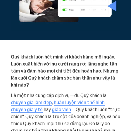
Quý khách luôn hết mình vì khách hàng mỗi ngày.
Luôn xuất hiện với nụ cười rạng rỡ, lắng nghe tận
tâm và đảm bảo mọi chi tiết đều hoàn hảo. Nhưng
lần cuối Quý khách chăm sóc bản thân như vậy là
khi nào?
Là một nhà cung cấp dịch vụ—dù Quý khách là
chuyên gia làm đẹp
,
huấn luyện viên thể hình
,
chuyên gia y tế
hay
giáo viên
—Quý khách luôn "trực
chiến". Quý khách là trụ cột của doanh nghiệp, và nếu
thiếu Quý khách, mọi thứ sẽ dừng lại. Đó là lý do
chăm sóc bản thân không phải là điều xa xỉ, mà là