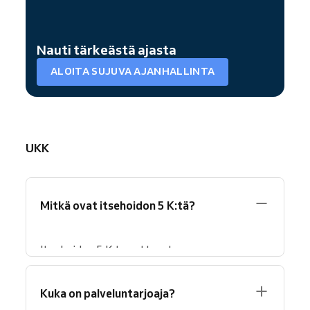
Nauti tärkeästä ajasta
ALOITA SUJUVA AJANHALLINTA
UKK
Mitkä ovat itsehoidon 5 K:tä?
Itsehoidon 5 K:ta auttavat
tasapainoisempaan ja parempaan arkeen. Ne
ovat
Kunnioitus
(Care),
Myötätunto
Kuka on palveluntarjoaja?
(Compassion),
Yhteys
(Connection),