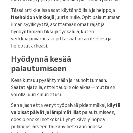
Tässä artikkelissa saat käytännöllisiä ja helppoja
itsehoidon vinkkejä
juuri sinulle. Opit palautumaan
ilman syyllisyyttä, asettamaan omat rajat ja
hyödyntämään fiksuja työkaluja, kuten
verkkoajanvarausta, jotta saat aikaa itsellesi ja
helpotat arkeasi.
Hyödynnä kesää
palautumiseen
Kesä kutsuu pysähtymään ja rauhoittumaan.
Saatat ajatella, ettei tauolle ole aikaa—mutta se
voi olla juuri sinun etusi.
Sen sijaan että venyt työpäivää pidemmäksi,
käytä
valoisat päivät ja lämpimät illat
palautumiseen,
edes pieneksi hetkeksi. Lyhyt kävely, nopea
pulahdus järveen tai kahvihetki auringossa