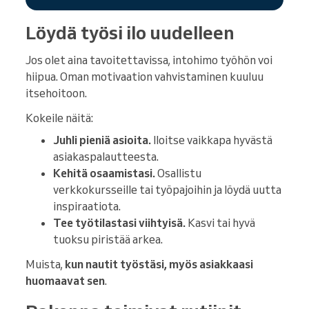
Löydä työsi ilo uudelleen
Jos olet aina tavoitettavissa, intohimo työhön voi
hiipua. Oman motivaation vahvistaminen kuuluu
itsehoitoon.
Kokeile näitä:
Juhli pieniä asioita.
Iloitse vaikkapa hyvästä
asiakaspalautteesta.
Kehitä osaamistasi.
Osallistu
verkkokursseille tai työpajoihin ja löydä uutta
inspiraatiota.
Tee työtilastasi viihtyisä.
Kasvi tai hyvä
tuoksu piristää arkea.
Muista,
kun nautit työstäsi, myös asiakkaasi
huomaavat sen
.