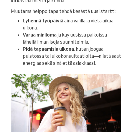
kirkastaa mieltä ja kehoa.
Muutama helppo tapa tehdä kesästä uusi startti:
Lyhennä työpäiviä
aina välillä ja vietä aikaa
ulkona.
Varaa miniloma
ja käy uusissa paikoissa
lähellä ilman isoja suunnitelmia.
Pidä tapaamisia ulkona
, kuten joogaa
puistossa tai ulkokonsultaatioita—niistä saat
energiaa sekä sinä että asiakkaasi.