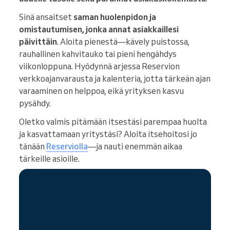
Sinä ansaitset
saman huolenpidon ja
omistautumisen, jonka annat asiakkaillesi
päivittäin
. Aloita pienestä—kävely puistossa,
rauhallinen kahvitauko tai pieni hengähdys
viikonloppuna. Hyödynnä arjessa Reservion
verkkoajanvarausta ja kalenteria, jotta tärkeän ajan
varaaminen on helppoa, eikä yrityksen kasvu
pysähdy.
Oletko valmis pitämään itsestäsi parempaa huolta
ja kasvattamaan yritystäsi? Aloita itsehoitosi jo
tänään
Reserviolla
—ja nauti enemmän aikaa
tärkeille asioille.