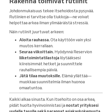
Rakenna toimivat rutiinit
Johdonmukaisuus tekee itsehoidosta pysyvää.
Rutiinien ei tarvitse olla tiukkoja—ne voivat
helpottaa arkea ilman ylimääräistä stressiä.
Näin rutiinit juurtuvat arkeen:
Aloita rauhassa.
Ota käyttöön vain yksi
muutos kerrallaan.
Seuraa viikoittain.
Hyödynnä Reservion
liiketoimintatilastoja
löytääksesi
kiireisimmät hetket ja suunnittele
rauhallisempia päiviä.
Jätä tilaa muutoksille.
Elämä yllättää—
muokkaa suunnitelmia ilman huonoa
omaatuntoa.
Kaikki alkaa sinusta. Kun itsehoito on osa arkea,
pidät huolta hyvinvoinnistasi ja
nostat yrityksesi
uudelle tasolle sekä parannat asiakaskokemusta
.