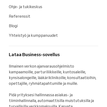
Ohje- ja tukikeskus
Referenssit
Blogi
Yhteistyö ja kumppanuudet
Lataa Business-sovellus
Ilmainen verkon ajanvarausohjelmisto 
kampaamoille, parturiliikkeille, kuntosaleille, 
kynsisalongeille, lääkäriklinikoille, konsultaatioihin, 
opettajille, ryhmätapahtumille ja muille.

Pidä yrityksesi hallinnassa asiakas- ja 
tiiminhallinnalla, automaattisilla muistutuksilla ja 
turvallisilla verkkomaksuilla. Kasvata 