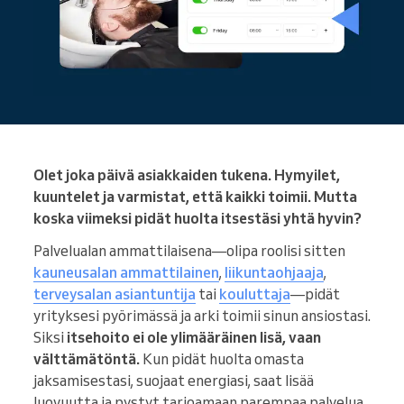
Olet joka päivä asiakkaiden tukena. Hymyilet,
kuuntelet ja varmistat, että kaikki toimii. Mutta
koska viimeksi pidät huolta itsestäsi yhtä hyvin?
Palvelualan ammattilaisena—olipa roolisi sitten
kauneusalan ammattilainen
,
liikuntaohjaaja
,
terveysalan asiantuntija
tai
kouluttaja
—pidät
yrityksesi pyörimässä ja arki toimii sinun ansiostasi.
Siksi
itsehoito ei ole ylimääräinen lisä, vaan
välttämätöntä.
Kun pidät huolta omasta
jaksamisestasi, suojaat energiasi, saat lisää
luovuutta ja pystyt tarjoamaan parempaa palvelua.