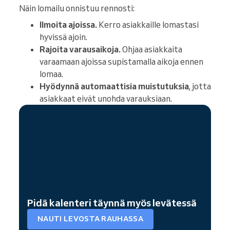
Näin lomailu onnistuu rennosti:
Ilmoita ajoissa.
Kerro asiakkaille lomastasi
hyvissä ajoin.
Rajoita varausaikoja.
Ohjaa asiakkaita
varaamaan ajoissa supistamalla aikoja ennen
lomaa.
Hyödynnä automaattisia muistutuksia
, jotta
asiakkaat eivät unohda varauksiaan.
Pidä kalenteri täynnä myös levätessä
NAUTI LEVOSTA RAUHASSA