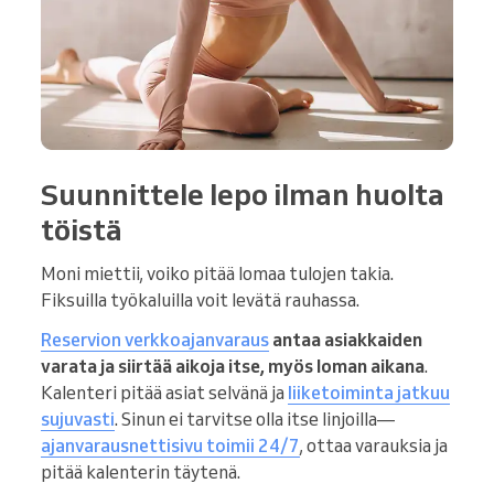
Suunnittele lepo ilman huolta
töistä
Moni miettii, voiko pitää lomaa tulojen takia.
Fiksuilla työkaluilla voit levätä rauhassa.
Reservion verkkoajanvaraus
antaa asiakkaiden
varata ja siirtää aikoja itse, myös loman aikana
.
Kalenteri pitää asiat selvänä ja
liiketoiminta jatkuu
sujuvasti
. Sinun ei tarvitse olla itse linjoilla—
ajanvarausnettisivu toimii 24/7
, ottaa varauksia ja
pitää kalenterin täytenä.