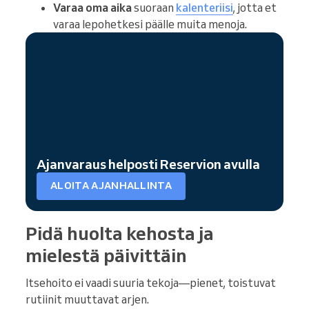
Varaa oma aika
suoraan
kalenteriisi
, jotta et
varaa lepohetkesi päälle muita menoja.
Ajanvaraus helposti Reservion avulla
ALOITA AJANHALLINTA
Pidä huolta kehosta ja
mielestä päivittäin
Itsehoito ei vaadi suuria tekoja—pienet, toistuvat
rutiinit muuttavat arjen.