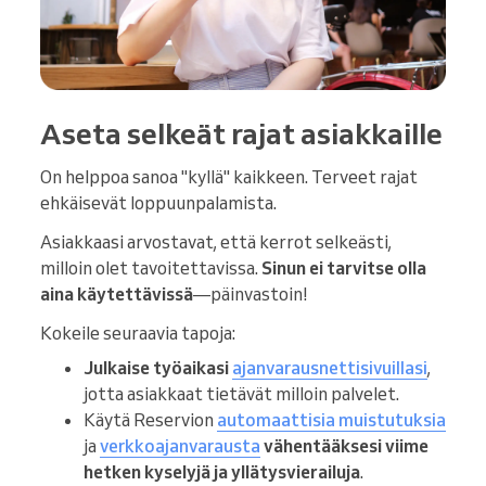
Aseta selkeät rajat asiakkaille
On helppoa sanoa "kyllä" kaikkeen. Terveet rajat
ehkäisevät loppuunpalamista.
Asiakkaasi arvostavat, että kerrot selkeästi,
milloin olet tavoitettavissa.
Sinun ei tarvitse olla
aina käytettävissä
—päinvastoin!
Kokeile seuraavia tapoja:
Julkaise työaikasi
ajanvarausnettisivuillasi
,
jotta asiakkaat tietävät milloin palvelet.
Käytä Reservion
automaattisia muistutuksia
ja
verkkoajanvarausta
vähentääksesi viime
hetken kyselyjä ja yllätysvierailuja
.