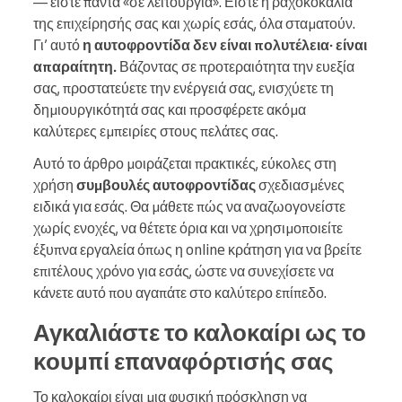
— είστε πάντα «σε λειτουργία». Είστε η ραχοκοκαλιά
της επιχείρησής σας και χωρίς εσάς, όλα σταματούν.
Γι’ αυτό
η αυτοφροντίδα δεν είναι πολυτέλεια· είναι
απαραίτητη.
Βάζοντας σε προτεραιότητα την ευεξία
σας, προστατεύετε την ενέργειά σας, ενισχύετε τη
δημιουργικότητά σας και προσφέρετε ακόμα
καλύτερες εμπειρίες στους πελάτες σας.
Αυτό το άρθρο μοιράζεται πρακτικές, εύκολες στη
χρήση
συμβουλές αυτοφροντίδας
σχεδιασμένες
ειδικά για εσάς. Θα μάθετε πώς να αναζωογονείστε
χωρίς ενοχές, να θέτετε όρια και να χρησιμοποιείτε
έξυπνα εργαλεία όπως η online κράτηση για να βρείτε
επιτέλους χρόνο για εσάς, ώστε να συνεχίσετε να
κάνετε αυτό που αγαπάτε στο καλύτερο επίπεδο.
Αγκαλιάστε το καλοκαίρι ως το
κουμπί επαναφόρτισής σας
Το καλοκαίρι είναι μια φυσική πρόσκληση να