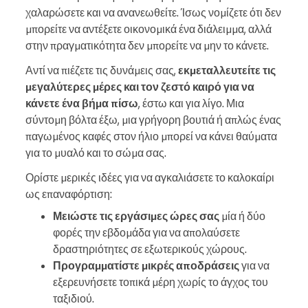
χαλαρώσετε και να ανανεωθείτε. Ίσως νομίζετε ότι δεν
μπορείτε να αντέξετε οικονομικά ένα διάλειμμα, αλλά
στην πραγματικότητα δεν μπορείτε να μην το κάνετε.
Αντί να πιέζετε τις δυνάμεις σας,
εκμεταλλευτείτε τις
μεγαλύτερες μέρες και τον ζεστό καιρό για να
κάνετε ένα βήμα πίσω
, έστω και για λίγο. Μια
σύντομη βόλτα έξω, μια γρήγορη βουτιά ή απλώς ένας
παγωμένος καφές στον ήλιο μπορεί να κάνει θαύματα
για το μυαλό και το σώμα σας.
Ορίστε μερικές ιδέες για να αγκαλιάσετε το καλοκαίρι
ως επαναφόρτιση:
Μειώστε τις εργάσιμες ώρες σας
μία ή δύο
φορές την εβδομάδα για να απολαύσετε
δραστηριότητες σε εξωτερικούς χώρους.
Προγραμματίστε μικρές αποδράσεις
για να
εξερευνήσετε τοπικά μέρη χωρίς το άγχος του
ταξιδιού.