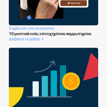
επηρεάζουν τα αποτελέσματα για τον
πελάτη.
Η εξάλειψη της άσκοπης δουλειάς ελευθερώνει
χρόνο για αληθινή αυτοφροντίδα και
δραστηριότητες που σας γεμίζουν ενέργεια.
Συμβουλές για επιχειρήσεις
10 μυστικά ενός επιτυχημένου κομμωτηρίου
Διαβάστε το άρθρο