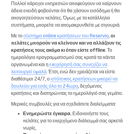
Πολλοί πάροχοι υπηρεσιών αποφεύγουν να παίρνουν
άδεια επειδή φοβούνται ότι θα χάσουν εισόδημα ή θα
απογοητεύσουν πελάτες. Όμως με τα κατάλληλα
συστήματα, μπορείτε να απομακρυνθείτε με σιγουριά.
Με το
σύστημα online κρατήσεων του Reservio
,
οι
πελάτες μπορούν να κλείνουν και να αλλάζουν τις
κρατήσεις τους ακόμα κι όταν είστε offline
. Το
ημερολόγιο προγραμματισμού σας κρατά τα πάντα
οργανωμένα και η
επιχείρησή σας συνεχίζει να
λειτουργεί ομαλά
. Έτσι, ενώ δεν χρειάζεται να είστε
διαθέσιμοι 24/7, ο
ιστότοπος κρατήσεων μπορεί να
δουλεύει για εσάς όλο το 24ωρο
, δεχόμενος
κρατήσεις και διατηρώντας το ημερολόγιό σας γεμάτο.
Μερικές συμβουλές για να σχεδιάσετε διαλείμματα:
Ενημερώστε έγκαιρα.
Ειδοποιήστε τους
πελάτες για το επερχόμενο διάλειμμά σας αρκετά
νωρίς.