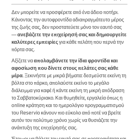
Δεν μπορείτε να προσφέρετε από ένα άδειο ποτήρι.
Κάνοντας την αυτοφροντίδα αδιαπραγμάτευτο μέρος
της ζωής σας, δεν προστατεύετε μόνο τον εαυτό σας
—
ανεβάζετε την επιχείρησή σας και δημιουργείτε
καλύτερες εμπειρίες
για κάθε πελάτη που περνά την
πόρτα σας.
Αξίζετε να
απολαμβάνετε την ίδια φροντίδα και
αφοσίωση που δίνετε στους πελάτες σας κάθε
μέρα
. Ξεκινήστε με μικρά βήματα: δεσμεύστε εκείνη τη
βόλτα στο πάρκο, απολαύστε εκείνο το μεγάλο
διάλειμμα για καφέ ή κάντε εκείνη τη μικρή απόδραση
το Σαββατοκύριακο. Και θυμηθείτε, εργαλεία όπως η
online κράτηση και το ημερολόγιο προγραμματισμού
του Reservio κάνουν πιο εύκολο από ποτέ να βρείτε
αυτόν τον πολύτιμο χρόνο χωρίς να θυσιάζετε την
ανάπτυξη της επιχείρησής σας.
Έτοιμοι να βάλετε τον εαυτό σας σε προτεραιότητα και