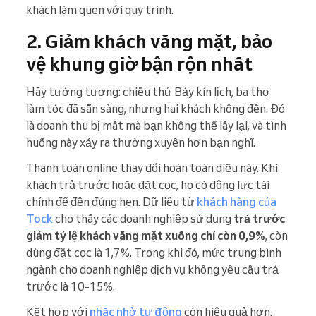
khách làm quen với quy trình.
2. Giảm khách vắng mặt, bảo
vệ khung giờ bận rộn nhất
Hãy tưởng tượng: chiều thứ Bảy kín lịch, ba thợ
làm tóc đã sẵn sàng, nhưng hai khách không đến. Đó
là doanh thu bị mất mà bạn không thể lấy lại, và tình
huống này xảy ra thường xuyên hơn bạn nghĩ.
Thanh toán online thay đổi hoàn toàn điều này. Khi
khách trả trước hoặc đặt cọc, họ có động lực tài
chính để đến đúng hẹn. Dữ liệu từ
khách hàng của
Tock
cho thấy các doanh nghiệp sử dụng
trả trước
giảm tỷ lệ khách vắng mặt xuống chỉ còn 0,9%
, còn
dùng đặt cọc là 1,7%. Trong khi đó, mức trung bình
ngành cho doanh nghiệp dịch vụ không yêu cầu trả
trước là 10-15%.
Kết hợp với
nhắc nhở tự động
còn hiệu quả hơn.