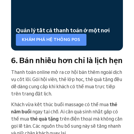
Quản lý tất cả thanh toán ở một nơi
KHÁM PHÁ HỆ THỐNG POS
6. Bán nhiều hơn chỉ là lịch hẹn
Thanh toán online mở ra cơ hội bán thêm ngoài dịch
vụ cốt lõi. Gói hội viên, thẻ lớp học, thẻ quà tặng đều
dễ dàng cung cấp khi khách có thể mua trực tiếp
trên trang đặt lịch.
Khách vừa kết thúc buổi massage có thể mua
thẻ
năm buổi
ngay tại chỗ. Ai cần quà sinh nhật gấp có
thể mua
thẻ quà tặng
trên điện thoại mà không cần
gọi lễ tân. Các nguồn thu bổ sung này sẽ tăng nhanh
và giữ chân khách quay lại.