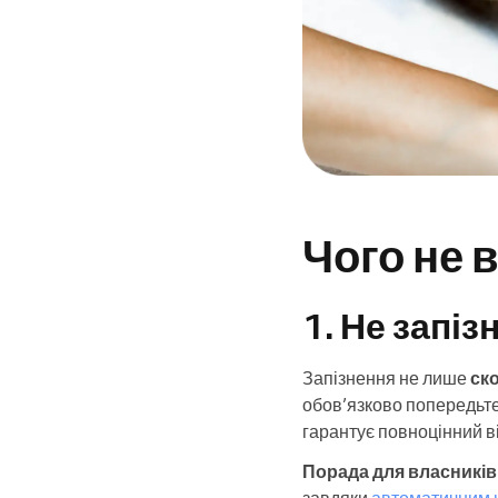
Чого не 
1. Не запі
Запізнення не лише
ск
обов’язково попередьте 
гарантує повноцінний в
Порада для власників
завдяки
автоматичним 