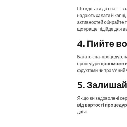
Що вдягати до спа — за
надають халати й капці,
активностей обирайте т
що краще підійде для ва
4. Пийте во
Багато спа-процедур, н
процедури
допоможе ви
фруктами чи трав’яний 
5. Залишай
Якщо ви задоволені сер
від вартості процеду
двічі.