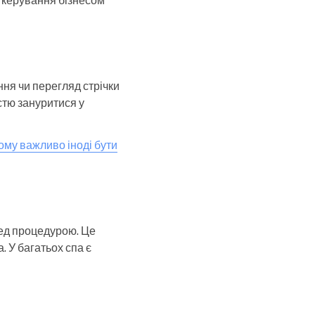
ня чи перегляд стрічки
істю зануритися у
ому важливо іноді бути
ред процедурою. Це
. У багатьох спа є