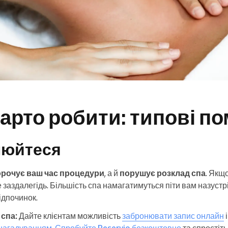
варто робити: типові п
знюйтеся
орочує ваш час процедури
, а й
порушує розклад спа
. Якщ
заздалегідь. Більшість спа намагатимуться піти вам назустрі
ідпочинок.
 спа:
Дайте клієнтам можливість
забронювати запис онлайн
і
нагадуванням
.
Спробуйте Reservio безкоштовно
та спростіт