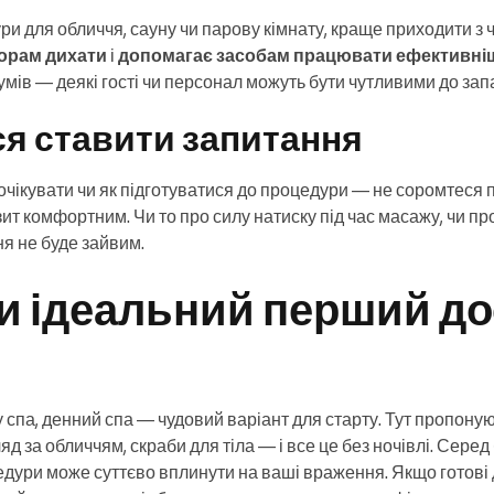
и для обличчя, сауну чи парову кімнату, краще приходити з 
орам дихати
і
допомагає засобам працювати ефективні
мів — деякі гості чи персонал можуть бути чутливими до запа
еся ставити запитання
 очікувати чи як підготуватися до процедури — не соромтеся 
зит комфортним. Чи то про силу натиску під час масажу, чи п
я не буде зайвим.
и ідеальний перший до
 спа, денний спа — чудовий варіант для старту. Тут пропоную
д за обличчям, скраби для тіла — і все це без ночівлі. Серед 
дури може суттєво вплинути на ваші враження. Якщо готові