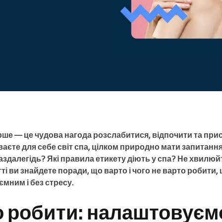
Enterprise
Ви керуєте великою
організацією
ше — це чудова нагода розслабитися, відпочити та прис
ваєте для себе світ спа, цілком природно мати запитанн
аздалегідь? Які правила етикету діють у спа? Не хвилю
атті ви знайдете поради, що варто і чого не варто робити
мним і без стресу.
 робити: налаштовуєм