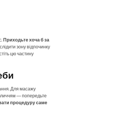
с.
Приходьте хоча б за
ослідити зону відпочинку
стіть цю частину
еби
ання. Для масажу
обличчям — попередьте
вати процедуру саме