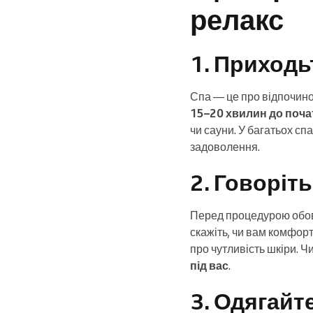
релакс
1. Приходь
Спа — це про відпочинок
15–20 хвилин до поча
чи сауни. У багатьох с
задоволення.
2. Говоріт
Перед процедурою обов’
скажіть, чи вам комфор
про чутливість шкіри. Ч
під вас
.
3. Одягайт