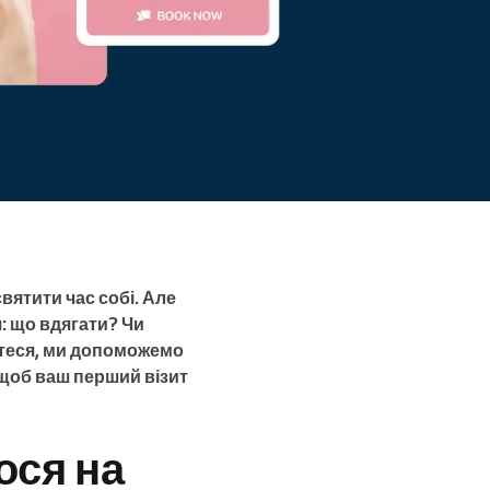
вятити час собі. Але
я: що вдягати? Чи
йтеся, ми допоможемо
, щоб ваш перший візит
ося на