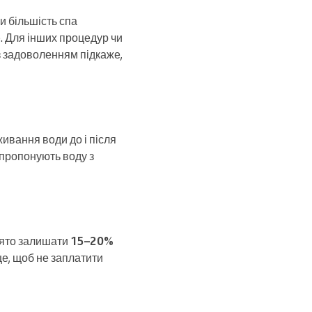
и більшість спа
р
. Для інших процедур чи
з задоволенням підкаже,
ивання води до і після
о пропонують воду з
нято залишати
15–20%
 це, щоб не заплатити