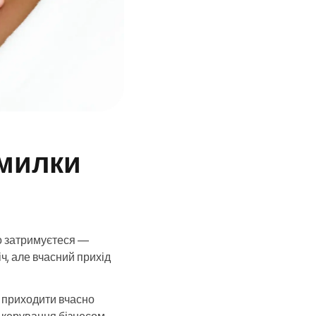
омилки
о затримуєтеся —
ч, але вчасний прихід
 приходити вчасно
ь керування бізнесом