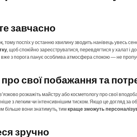
те завчасно
, тому поспіх у останню хвилину зводить нанівець увесь сен
тку
, щоб спокійно зареєструватися, перевдягтися у халат і д
па вже з порога панує особлива атмосфера спокою — не пропу
ь про свої побажання та потр
язково розкажіть майстру або косметологу про свої вподоб
тніше з легким чи інтенсивнішим тиском. Якщо це догляд за 
им більше вони знатимуть, тим
краще зможуть персоналізу
еся зручно