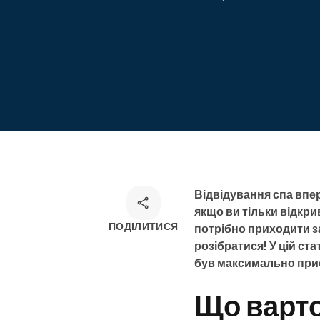
Онлайн-запис
Омніканальний розв'язок для
запису
Відвідування спа впер
якщо ви тільки відкри
ПОДІЛИТИСЯ
потрібно приходити з
розібратися! У цій ст
був максимально приє
Що варто