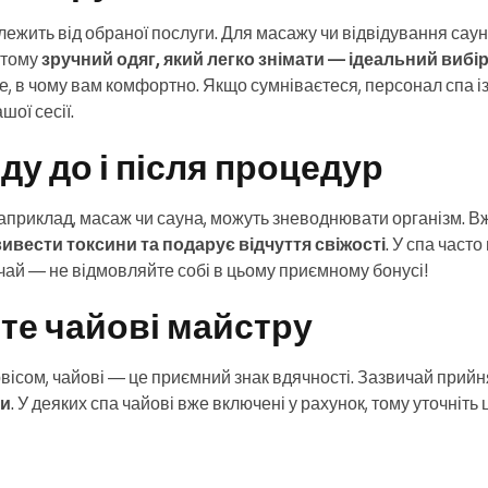
лежить від обраної послуги. Для масажу чи відвідування саун
 тому
зручний одяг, який легко знімати — ідеальний вибі
е, в чому вам комфортно. Якщо сумніваєтеся, персонал спа і
шої сесії.
ду до і після процедур
априклад, масаж чи сауна, можуть зневоднювати організм. Вж
вести токсини та подарує відчуття свіжості
. У спа част
чай — не відмовляйте собі в цьому приємному бонусі!
те чайові майстру
вісом, чайові — це приємний знак вдячності. Зазвичай прий
ри
. У деяких спа чайові вже включені у рахунок, тому уточніть