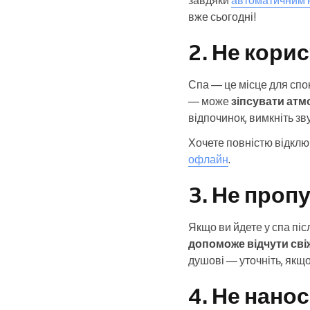
вже сьогодні!
2. Не кори
Спа — це місце для спо
— може
зіпсувати ат
відпочинок, вимкніть з
Хочете повністю відклю
офлайн
.
3. Не проп
Якщо ви йдете у спа пі
допоможе відчути сві
душові — уточніть, якщо
4. Не нано