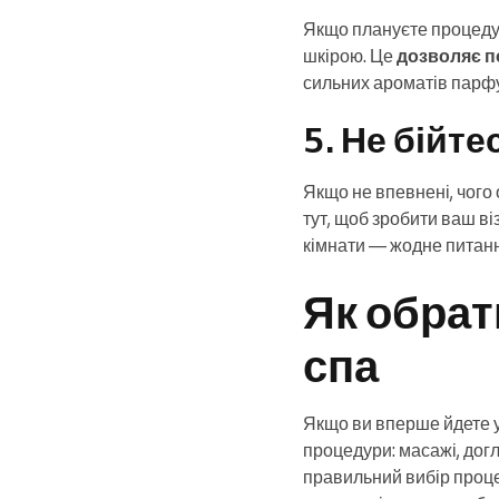
Якщо плануєте процедур
шкірою. Це
дозволяє п
сильних ароматів парфу
5. Не бійт
Якщо не впевнені, чого
тут, щоб зробити ваш ві
кімнати — жодне питанн
Як обрат
спа
Якщо ви вперше йдете у
процедури: масажі, догля
правильний вибір проце