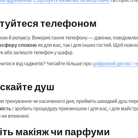
стуйтеся телефоном
кою й релаксу. Використання телефону — дзвінки, повідомлен
мосферу спокою
як для вас, так і для інших гостей. Щоб повн
вук або залиште телефон у шафці.
читися від гаджетів? Читайте більше про
цифровий детокс і ч
ускайте душ
сля тренування чи насиченого дня, прийміть швидкий душ пе
жість
і зробить процедуру приємнішою і для вас, і для майстра
 не впевнені.
сіть макіяж чи парфуми