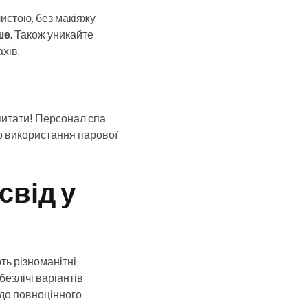
чистою, без макіяжу
ше
. Також уникайте
хів.
питати! Персонал спа
ро використання парової
свід у
ть різноманітні
безлічі варіантів
 до повноцінного