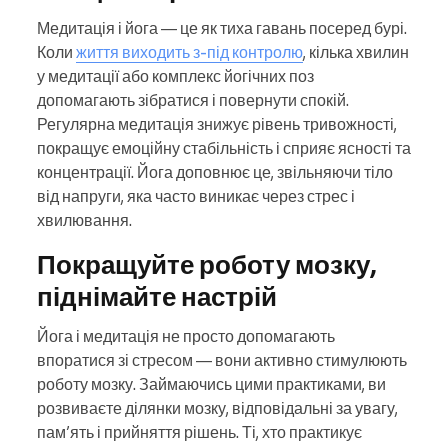
Медитація і йога — це як тиха гавань посеред бурі.
Коли
життя виходить з-під контролю
, кілька хвилин
у медитації або комплекс йогічних поз
допомагають зібратися і повернути спокій.
Регулярна медитація знижує рівень тривожності,
покращує емоційну стабільність і сприяє ясності та
концентрації. Йога доповнює це, звільняючи тіло
від напруги, яка часто виникає через стрес і
хвилювання.
Покращуйте роботу мозку,
піднімайте настрій
Йога і медитація не просто допомагають
впоратися зі стресом — вони активно стимулюють
роботу мозку. Займаючись цими практиками, ви
розвиваєте ділянки мозку, відповідальні за увагу,
пам’ять і прийняття рішень. Ті, хто практикує