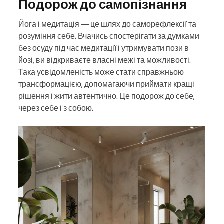
Подорож до самопізнання
Йога і медитація — це шлях до саморефлексії та
розуміння себе. Вчачись спостерігати за думками
без осуду під час медитації і утримувати пози в
йозі, ви відкриваєте власні межі та можливості.
Така усвідомленість може стати справжньою
трансформацією, допомагаючи приймати кращі
рішення і жити автентично. Це подорож до себе,
через себе і з собою.