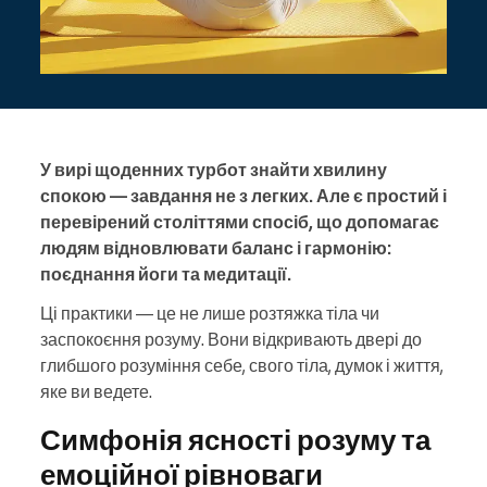
У вирі щоденних турбот знайти хвилину
спокою — завдання не з легких. Але є простий і
перевірений століттями спосіб, що допомагає
людям відновлювати баланс і гармонію:
поєднання йоги та медитації.
Ці практики — це не лише розтяжка тіла чи
заспокоєння розуму. Вони відкривають двері до
глибшого розуміння себе, свого тіла, думок і життя,
яке ви ведете.
Симфонія ясності розуму та
емоційної рівноваги