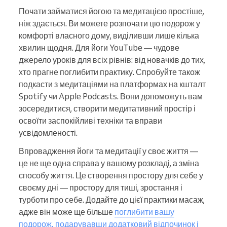
Почати займатися йогою та медитацією простіше,
ніж здається. Ви можете розпочати цю подорож у
комфорті власного дому, виділивши лише кілька
хвилин щодня. Для йоги YouTube — чудове
джерело уроків для всіх рівнів: від новачків до тих,
хто прагне поглибити практику. Спробуйте також
подкасти з медитаціями на платформах на кшталт
Spotify чи Apple Podcasts. Вони допоможуть вам
зосередитися, створити медитативний простір і
освоїти заспокійливі техніки та вправи
усвідомленості.
Впровадження йоги та медитації у своє життя —
це не ще одна справа у вашому розкладі, а зміна
способу життя. Це створення простору для себе у
своєму дні — простору для тиші, зростання і
турботи про себе. Додайте до цієї практики масаж,
адже він може ще більше
поглибити вашу
подорож, подарувавши додатковий відпочинок і