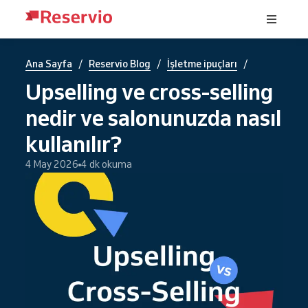
/
/
/
Ana Sayfa
Reservio Blog
İşletme ipuçları
Upselling ve cross-selling
nedir ve salonunuzda nasıl
kullanılır?
4 May 2026
4 dk okuma