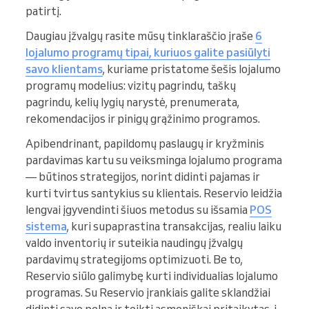
patirtį.
Daugiau įžvalgų rasite mūsų tinklaraščio įraše
6
lojalumo programų tipai, kuriuos galite pasiūlyti
savo klientams
, kuriame pristatome šešis lojalumo
programų modelius: vizitų pagrindu, taškų
pagrindu, kelių lygių narystė, prenumerata,
rekomendacijos ir pinigų grąžinimo programos.
Apibendrinant, papildomų paslaugų ir kryžminis
pardavimas kartu su veiksminga lojalumo programa
— būtinos strategijos, norint didinti pajamas ir
kurti tvirtus santykius su klientais. Reservio leidžia
lengvai įgyvendinti šiuos metodus su išsamia
POS
sistema
, kuri supaprastina transakcijas, realiu laiku
valdo inventorių ir suteikia naudingų įžvalgų
pardavimų strategijoms optimizuoti. Be to,
Reservio siūlo galimybę kurti individualias lojalumo
programas. Su Reservio įrankiais galite sklandžiai