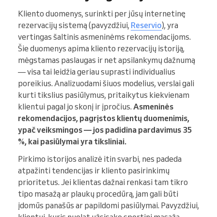
Kliento duomenys, surinkti per jūsų internetinę
rezervacijų sistemą (pavyzdžiui,
Reservio
), yra
vertingas šaltinis asmeninėms rekomendacijoms.
Šie duomenys apima kliento rezervacijų istoriją,
mėgstamas paslaugas ir net apsilankymų dažnumą
— visa tai leidžia geriau suprasti individualius
poreikius. Analizuodami šiuos modelius, verslai gali
kurti tikslius pasiūlymus, pritaikytus kiekvienam
klientui pagal jo skonį ir įpročius.
Asmeninės
rekomendacijos, pagrįstos klientų duomenimis,
ypač veiksmingos — jos padidina pardavimus 35
%, kai pasiūlymai yra tiksliniai.
Pirkimo istorijos analizė itin svarbi, nes padeda
atpažinti tendencijas ir kliento pasirinkimų
prioritetus. Jei klientas dažnai renkasi tam tikro
tipo masažą ar plaukų procedūrą, jam gali būti
įdomūs panašūs ar papildomi pasiūlymai. Pavyzdžiui,