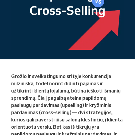
Grožio ir sveikatingumo srityje konkurencija
milžiniška, todėl norint didinti pajamas ir
užtikrinti klientų lojalumą, būtina ieškoti išmanių
sprendimų. Čia į pagalbą ateina papildomų
paslaugų pardavimas (upselling) ir kryžminis
pardavimas (cross-selling) — dvi strategijos,
kurios gali paversti jūsų saloną klestinčiu, į klientą
orientuotu verslu. Bet kas iš tikrųjų yra
papildomų paslaugų ir kryžminis pardavimas, ir