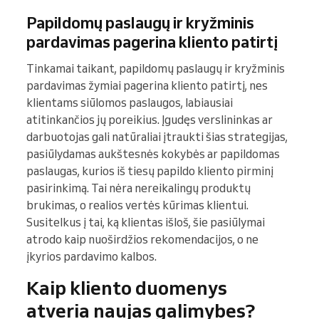
Papildomų paslaugų ir kryžminis
pardavimas pagerina kliento patirtį
Tinkamai taikant, papildomų paslaugų ir kryžminis
pardavimas žymiai pagerina kliento patirtį, nes
klientams siūlomos paslaugos, labiausiai
atitinkančios jų poreikius. Įgudęs verslininkas ar
darbuotojas gali natūraliai įtraukti šias strategijas,
pasiūlydamas aukštesnės kokybės ar papildomas
paslaugas, kurios iš tiesų papildo kliento pirminį
pasirinkimą. Tai nėra nereikalingų produktų
brukimas, o realios vertės kūrimas klientui.
Susitelkus į tai, ką klientas išloš, šie pasiūlymai
atrodo kaip nuoširdžios rekomendacijos, o ne
įkyrios pardavimo kalbos.
Kaip kliento duomenys
atveria naujas galimybes?