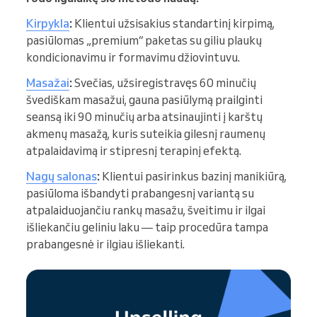
Kirpykla
:
Klientui užsisakius standartinį kirpimą,
pasiūlomas „premium“ paketas su giliu plaukų
kondicionavimu ir formavimu džiovintuvu.
Masažai
:
Svečias, užsiregistravęs 60 minučių
švediškam masažui, gauna pasiūlymą prailginti
seansą iki 90 minučių arba atsinaujinti į karštų
akmenų masažą, kuris suteikia gilesnį raumenų
atpalaidavimą ir stipresnį terapinį efektą.
Nagų salonas
:
Klientui pasirinkus bazinį manikiūrą,
pasiūloma išbandyti prabangesnį variantą su
atpalaiduojančiu rankų masažu, šveitimu ir ilgai
išliekančiu geliniu laku — taip procedūra tampa
prabangesnė ir ilgiau išliekanti.