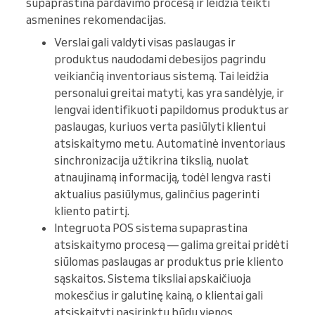
supaprastina pardavimo procesą ir leidžia teikti
asmenines rekomendacijas.
Verslai gali valdyti visas paslaugas ir
produktus naudodami debesijos pagrindu
veikiančią inventoriaus sistemą. Tai leidžia
personalui greitai matyti, kas yra sandėlyje, ir
lengvai identifikuoti papildomus produktus ar
paslaugas, kuriuos verta pasiūlyti klientui
atsiskaitymo metu. Automatinė inventoriaus
sinchronizacija užtikrina tikslią, nuolat
atnaujinamą informaciją, todėl lengva rasti
aktualius pasiūlymus, galinčius pagerinti
kliento patirtį.
Integruota POS sistema supaprastina
atsiskaitymo procesą — galima greitai pridėti
siūlomas paslaugas ar produktus prie kliento
sąskaitos. Sistema tiksliai apskaičiuoja
mokesčius ir galutinę kainą, o klientai gali
atsiskaityti pasirinktu būdu vienos