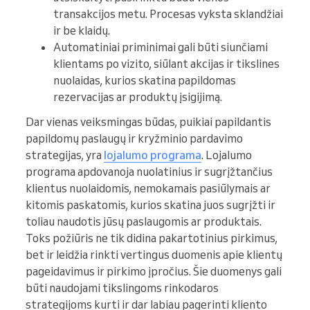
transakcijos metu. Procesas vyksta sklandžiai
ir be klaidų.
Automatiniai priminimai gali būti siunčiami
klientams po vizito, siūlant akcijas ir tikslines
nuolaidas, kurios skatina papildomas
rezervacijas ar produktų įsigijimą.
Dar vienas veiksmingas būdas, puikiai papildantis
papildomų paslaugų ir kryžminio pardavimo
strategijas, yra
lojalumo programa
. Lojalumo
programa apdovanoja nuolatinius ir sugrįžtančius
klientus nuolaidomis, nemokamais pasiūlymais ar
kitomis paskatomis, kurios skatina juos sugrįžti ir
toliau naudotis jūsų paslaugomis ar produktais.
Toks požiūris ne tik didina pakartotinius pirkimus,
bet ir leidžia rinkti vertingus duomenis apie klientų
pageidavimus ir pirkimo įpročius. Šie duomenys gali
būti naudojami tikslingoms rinkodaros
strategijoms kurti ir dar labiau pagerinti kliento