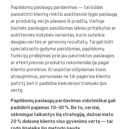
Papildomų paslaugų pardavimas — tai būdas
paskatinti klientą rinktis aukštesnio lygio paslaugą
ar produktą, nei jis planavo iš pradžių. Vietoje
bazinės paslaugos pasiūlomas labiau pritaikytas ar
aukštesnės kokybės variantas, kuris suteikia
daugiau vertės ar geresnių rezultatų. Tai gali būti
specializuoto gydymo pasiūlymas, papildomų
funkcijų pridėjimas prie jau pasirinktos paslaugos
ar efektyvesnio produkto rekomendacija pagal
kliento poreikius. Kruopščiai siūlydamas šiuos
atnaujinimus, personalas ne tik pagerina kliento
patirtį, bet ir padidina kiekvienos transakcijos
vertę.
Papildomų paslaugų pardavimas vidutiniškai gali
padidinti pajamas 10–30 %. Be to, verslai,
sėkmingai taikantys šią strategiją, dažnai mato
20 % didesnę kliento viso gyvenimo vertę — tai
rodo ilgalaikę šio metodo naudą.