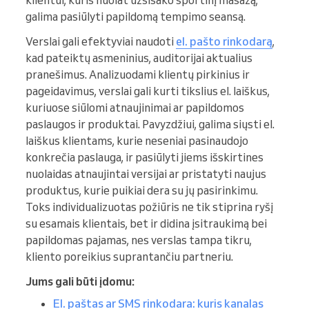
klientui, kuris nuolat užsisako sportinį masažą,
galima pasiūlyti papildomą tempimo seansą.
Verslai gali efektyviai naudoti
el. pašto rinkodarą
,
kad pateiktų asmeninius, auditorijai aktualius
pranešimus. Analizuodami klientų pirkinius ir
pageidavimus, verslai gali kurti tikslius el. laiškus,
kuriuose siūlomi atnaujinimai ar papildomos
paslaugos ir produktai. Pavyzdžiui, galima siųsti el.
laiškus klientams, kurie neseniai pasinaudojo
konkrečia paslauga, ir pasiūlyti jiems išskirtines
nuolaidas atnaujintai versijai ar pristatyti naujus
produktus, kurie puikiai dera su jų pasirinkimu.
Toks individualizuotas požiūris ne tik stiprina ryšį
su esamais klientais, bet ir didina įsitraukimą bei
papildomas pajamas, nes verslas tampa tikru,
kliento poreikius suprantančiu partneriu.
Jums gali būti įdomu:
El. paštas ar SMS rinkodara: kuris kanalas