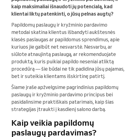
kaip maksimaliai išnaudoti jų potencialą, kad
klientai liktų patenkinti, o jūsų pelnas augtų?
Papildomų paslaugų ir kryžminio pardavimo
metodai skatina klientus išbandyti aukštesnės
klasės paslaugas ar papildomus sprendimus, apie
kuriuos jie galbūt net nesvarstė. Nesvarbu, ar
siūlote atnaujintą paslaugą, ar rekomenduojate
produktą, kuris puikiai papildo neseniai atliktą
procedūrą — šie būdai ne tik padidina jūsų pajamas,
bet ir suteikia klientams išskirtinę patirtį.
Šiame įraše apžvelgsime pagrindinius papildomų
paslaugų ir kryžminio pardavimo principus bei
pasidalinsime praktiškais patarimais, kaip šias
strategijas įtraukti į kasdienį salono darbą.
Kaip veikia papildomų
paslaugų pardavimas?