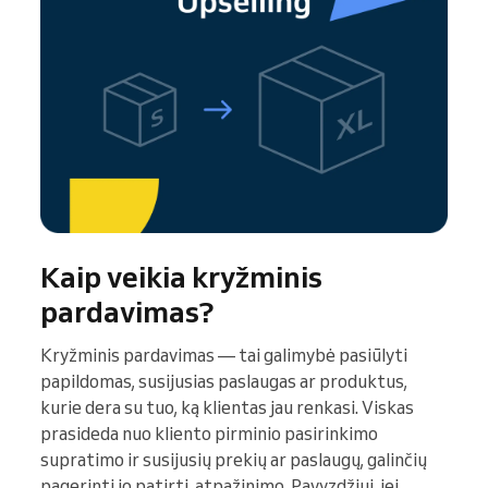
Kaip veikia kryžminis
pardavimas?
Kryžminis pardavimas — tai galimybė pasiūlyti
papildomas, susijusias paslaugas ar produktus,
kurie dera su tuo, ką klientas jau renkasi. Viskas
prasideda nuo kliento pirminio pasirinkimo
supratimo ir susijusių prekių ar paslaugų, galinčių
pagerinti jo patirtį, atpažinimo. Pavyzdžiui, jei