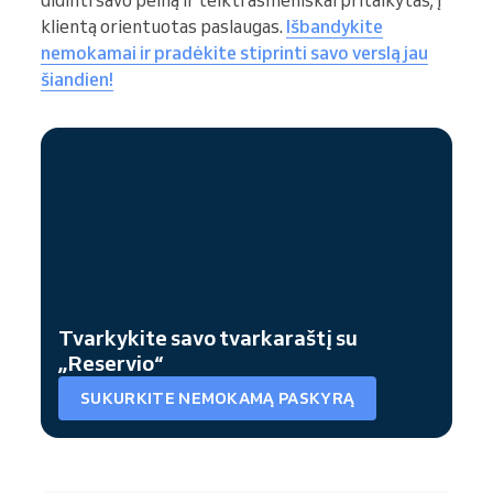
didinti savo pelną ir teikti asmeniškai pritaikytas, į
klientą orientuotas paslaugas.
Išbandykite
nemokamai ir pradėkite stiprinti savo verslą jau
šiandien!
Tvarkykite savo tvarkaraštį su
„Reservio“
SUKURKITE NEMOKAMĄ PASKYRĄ