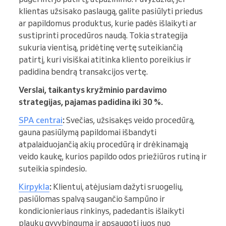
klientas užsisako paslaugą, galite pasiūlyti priedus
ar papildomus produktus, kurie padės išlaikyti ar
sustiprinti procedūros naudą. Tokia strategija
sukuria vientisą, pridėtinę vertę suteikiančią
patirtį, kuri visiškai atitinka kliento poreikius ir
padidina bendrą transakcijos vertę.
Verslai, taikantys kryžminio pardavimo
strategijas, pajamas padidina iki 30 %.
SPA centrai
:
Svečias, užsisakęs veido procedūrą,
gauna pasiūlymą papildomai išbandyti
atpalaiduojančią akių procedūrą ir drėkinamąją
veido kaukę, kurios papildo odos priežiūros rutiną ir
suteikia spindesio.
Kirpykla
:
Klientui, atėjusiam dažyti sruogelių,
pasiūlomas spalvą saugančio šampūno ir
kondicionieriaus rinkinys, padedantis išlaikyti
plaukų gyvybingumą ir apsaugoti juos nuo