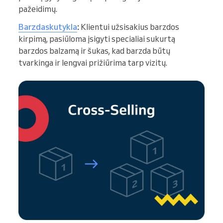
pažeidimų.
Barzdaskutykla
:
Klientui užsisakius barzdos
kirpimą, pasiūloma įsigyti specialiai sukurtą
barzdos balzamą ir šukas, kad barzda būtų
tvarkinga ir lengvai prižiūrima tarp vizitų.