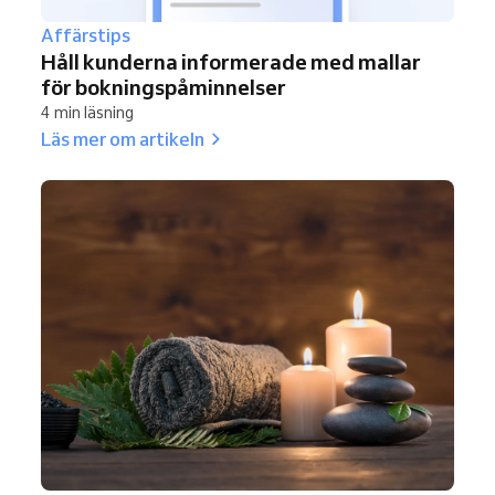
Affärstips
Håll kunderna informerade med mallar
för bokningspåminnelser
4 min läsning
Läs mer om artikeln