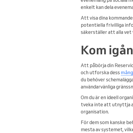
enkelt kan dela eveneman
Att visa dina kommande
potentiella frivilliga i
säkerställer att alla ve
Kom igån
Att påbörja din Reservi
och utforska dess
mång
du behöver schemalägga 
användarvänliga gränssn
Om du är en ideell organ
tveka inte att utnyttja 
organisation.
För dem som kanske beh
mesta av systemet, vilk