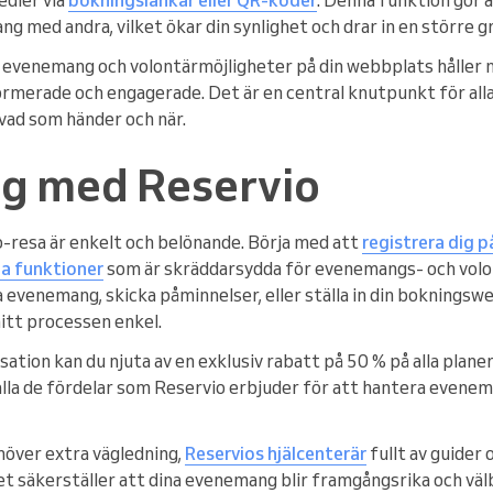
g med andra, vilket ökar din synlighet och drar in en större g
 evenemang och volontärmöjligheter på din webbplats håller 
nformerade och engagerade. Det är en central knutpunkt för alla 
t vad som händer och när.
g med Reservio
o-resa är enkelt och belönande. Börja med att
registrera dig 
a funktioner
som är skräddarsydda för evenemangs- och volo
evenemang, skicka påminnelser, eller ställa in din bokningsw
itt processen enkel.
isation kan du njuta av en exklusiv rabatt på 50 % på alla plane
alla de fördelar som Reservio erbjuder för att hantera evenem
över extra vägledning,
Reservios hjälcenter
är
fullt av guider 
et säkerställer att dina evenemang blir framgångsrika och väl