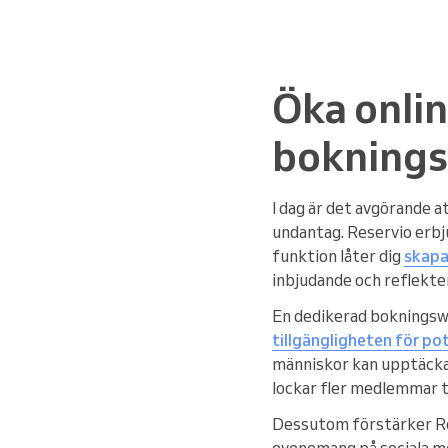
Öka onli
boknings
I dag är det avgörande at
undantag. Reservio erbj
funktion låter dig
skapa
inbjudande och reflekte
En dedikerad bokningswe
tillgängligheten för pote
människor kan upptäcka 
lockar fler medlemmar t
Dessutom förstärker Res
evenemang på sociala m