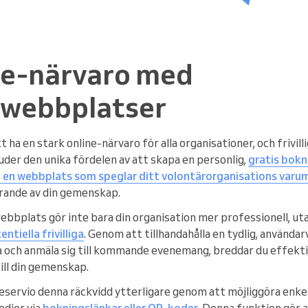
ne-närvaro med
webbplatser
t ha en stark online-närvaro för alla organisationer, och frivi
uder den unika fördelen av att skapa en personlig,
gratis bok
 en webbplats som speglar ditt volontärorganisations varu
rande av din gemenskap.
bbplats gör inte bara din organisation mer professionell, ut
ntiella frivilliga
. Genom att tillhandahålla en tydlig, använda
och anmäla sig till kommande evenemang, breddar du effektiv
ill din gemenskap.
ervio denna räckvidd ytterligare genom att möjliggöra enkel 
edier via
bokningslänkar eller QR-koder
. Denna funktion gör at