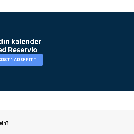
din kalender
ed Reservio
KOSTNADSFRITT
eln?