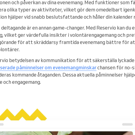
ionen och påverkan av dina evenemang. Med funktioner som 
ra olika typer av aktiviteter, vilket gör dem omedelbart igenkä
ion hjälper vid snabb beslutsfattande och håller din kalender 
s deltagande är en annan game-changer. Med Reservio kan du 
g, vilket ger värdefulla insikter i volontärengagemang och pr
görande för att skräddarsy framtida evenemang bättre för a
olontärer.
vio betydelsen av kommunikation för att säkerställa lyckad
serade påminnelser om evenemang
minskar
chansen för no-
eras kommande åtaganden. Dessa aktuella påminnelser hjälper
de och engagemang.