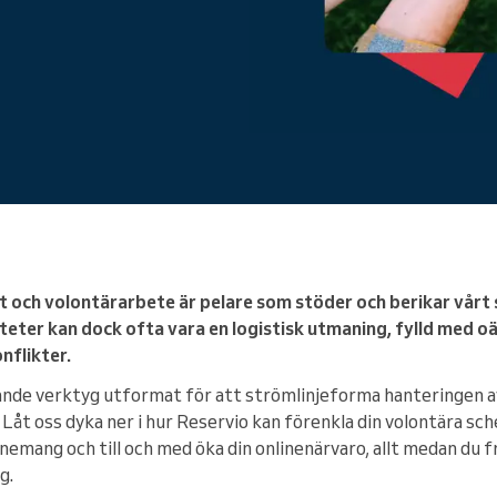
Du driver ett stort företag
 och volontärarbete är pelare som stöder och berikar vårt 
teter kan dock ofta vara en logistisk utmaning, fylld med 
flikter.
nde verktyg utformat för att strömlinjeforma hanteringen 
 Låt oss dyka ner i hur Reservio kan förenkla din volontära s
nemang och till och med öka din onlinenärvaro, allt medan du f
g.