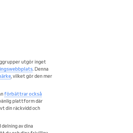
lliggrupper utgör inget
ningswebbplats
. Denna
märke
, vilket gör den mer
an
förbättrar också
rvänlig plattform där
t din räckvidd och
delning av dina
t du och dina frivilliga