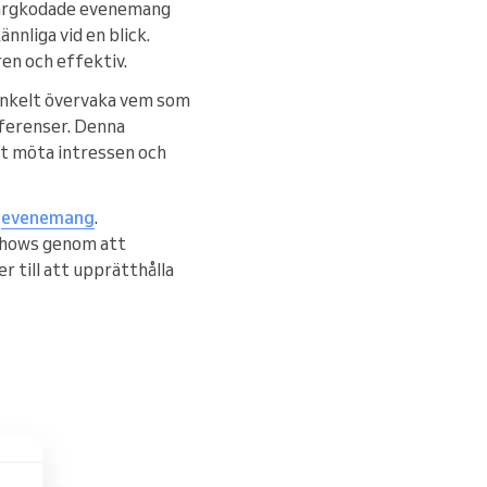
färgkodade evenemang
nnliga vid en blick.
ren och effektiv.
enkelt övervaka vem som
eferenser. Denna
tt möta intressen och
e
evenemang
.
shows genom att
 till att upprätthålla