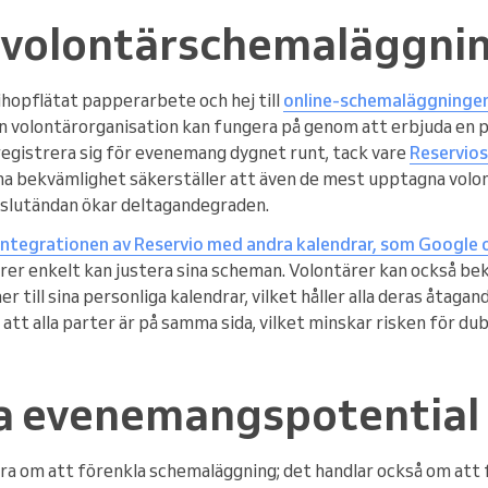
 volontärschemaläggni
 ihopflätat papperarbete och hej till
online-schemaläggningen
n volontärorganisation kan fungera på genom att erbjuda en 
 registrera sig för evenemang dygnet runt, tack vare
Reservios
na bekvämlighet säkerställer att även de mest upptagna volon
i slutändan ökar deltagandegraden.
integrationen av Reservio med andra kalendrar, som Google
örer enkelt kan justera sina scheman. Volontärer kan också be
till sina personliga kalendrar, vilket håller alla deras åtagan
 att alla parter är på samma sida, vilket minskar risken för d
 evenemangspotential
ara om att förenkla schemaläggning; det handlar också om att