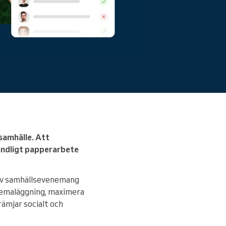
samhälle. Att
oändligt papperarbete
av samhällsevenemang
chemaläggning, maximera
rämjar socialt och