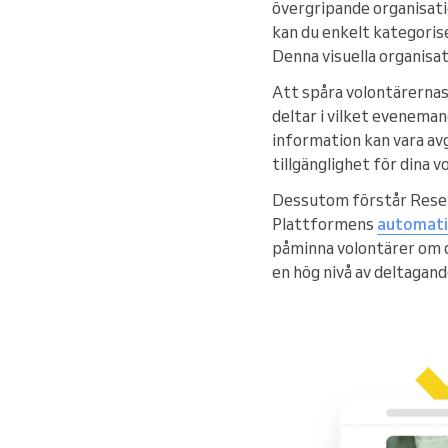
övergripande organisat
kan du enkelt kategorise
Denna visuella organisat
Att spåra volontärerna
deltar i vilket eveneman
information kan vara av
tillgänglighet för dina v
Dessutom förstår Reser
Plattformens
automati
påminna volontärer om d
en hög nivå av deltagan