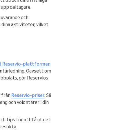
rupp deltagare.
nuvarande och
dina aktiviteter, vilket
på Reservio-plattformen
ntärledning. Oavsett om
ebbplats, gör Reservios
r från
Reservio-priser
. Så
ang och volontärer i din
och tips för att få ut det
besökta.