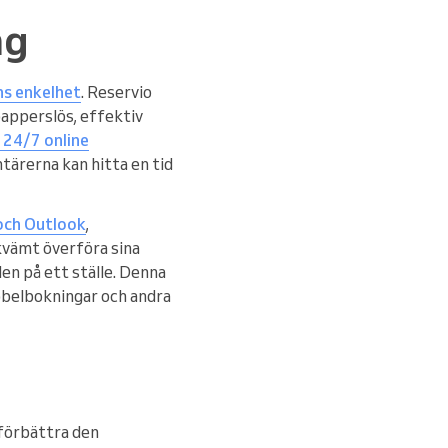
ng
s enkelhet
. Reservio
papperslös, effektiv
 24/7 online
tärerna kan hitta en tid
 och Outlook
,
kvämt överföra sina
den på ett ställe. Denna
ubbelbokningar och andra
 förbättra den