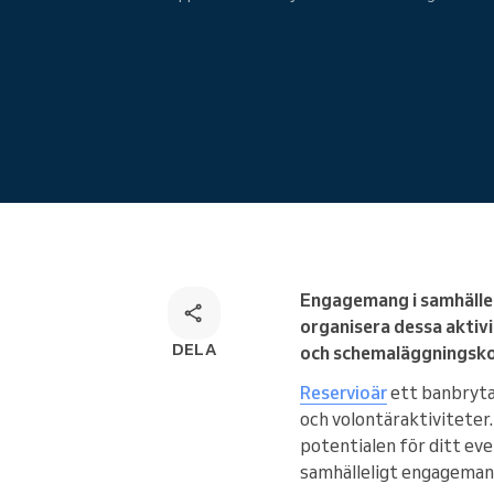
Onlinebokning
Omnichannel-bokningslösning
Engagemang i samhället
organisera dessa aktivi
DELA
och schemaläggningskon
Reservio
är
ett banbryta
och volontäraktiviteter.
potentialen för ditt eve
samhälleligt engageman